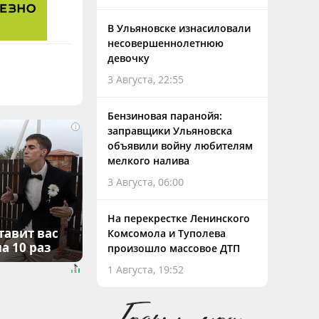
В Ульяновске изнасиловали
несовершеннолетнюю
девочку
3 Августа, 22:55
Бензиновая паранойя:
i
заправщики Ульяновска
объявили войну любителям
мелкого налива
3 Августа, 06:00
На перекрестке Ленинского
тавит вас
Комсомола и Туполева
а 10 раз
произошло массовое ДТП
1 Августа, 19:52