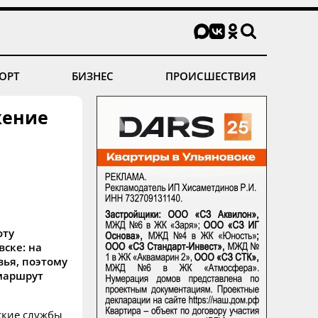
ОРТ
БИЗНЕС
ПРОИСШЕСТВИЯ
жение
оту
вске: на
вья, поэтому
маршрут
ские службы