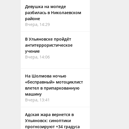
Девушка на мопеде
разбилась в Николаевском
районе
Вчера, 14:29
В Ульяновске пройдёт
антитеррористическое
учение
Вчера, 14:06
На Шолмова ночью
«бесправный» мотоциклист
влетел в припаркованную
машину
Вчера, 13:41
Адская жара вернется в
Ульяновск: синоптики
прогнозируют +34 градуса