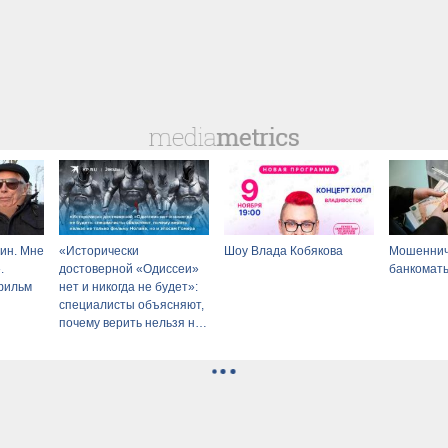
ин. Мне
«Исторически
Шоу Влада Кобякова
Мошеннич
.
достоверной «Одиссеи»
банкоматы
фильм
нет и никогда не будет»:
специалисты объясняют,
почему верить нельзя не
только фильму Нолана,
но и эпосам Гомера