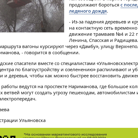
продолжают бороться
с посл
ледяного дождя
.
- Из-за падения деревьев и к
на контактную сеть временн
движение трамваев №4 и 22 
Ленина, Спасская и Радищева
аршрута вагоны курсируют через «Дамбу», улицу Верхнепо
иманова, - говорится в сообщении.
одские спасатели вместе со специалистами «Ульяновскэлект
центра по благоустройству и озеленению» распиливают и у
и и деревья, чтобы как можно быстрее восстановить движе
работы ведутся на проспекте Нариманова, где большое кол
 ветвей могут создать угрозу пешеходам, автомобилистам
электропередач.
аева
страции Ульяновска