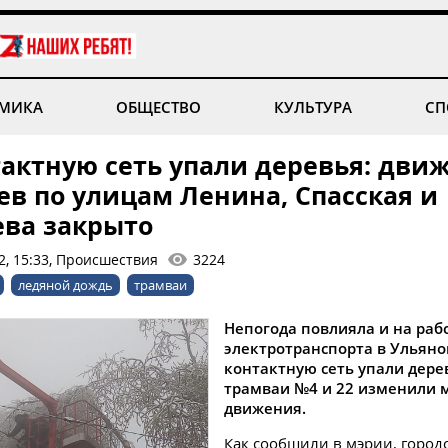
МИКА
ОБЩЕСТВО
КУЛЬТУРА
СП
тактную сеть упали деревья: дви
ев по улицам Ленина, Спасская и
ва закрыто
2, 15:33, Происшествия
3224
ледяной дождь
трамваи
Непогода повлияла и на раб
электротранспорта в Ульяно
контактную сеть упали дере
трамваи №4 и 22 изменили 
движения.
Как сообщили в мэрии, город