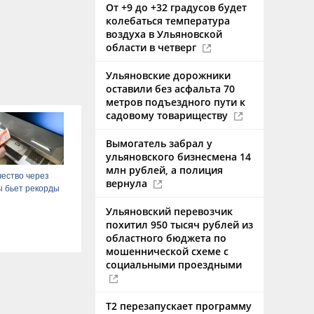
От +9 до +32 градусов будет
колебаться температура
воздуха в Ульяновской
области в четверг
Ульяновские дорожники
оставили без асфальта 70
метров подъездного пути к
садовому товариществу
Вымогатель забрал у
ульяновского бизнесмена 14
млн рублей, а полиция
ество через
вернула
 бьет рекорды
Ульяновский перевозчик
похитил 950 тысяч рублей из
областного бюджета по
мошеннической схеме с
социальными проездными
Т2 перезапускает программу