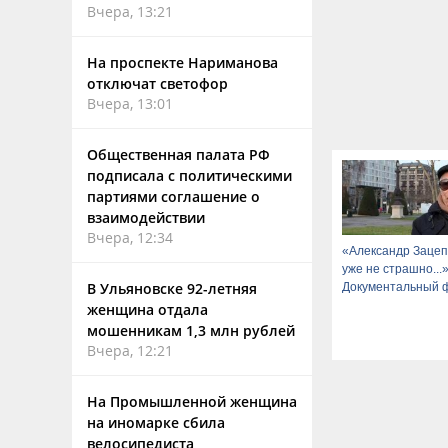
Вчера, 13:21
На проспекте Нариманова
отключат светофор
Вчера, 13:01
Общественная палата РФ
подписала с политическими
партиями соглашение о
взаимодействии
Вчера, 12:34
«Александр Зацеп
уже не страшно...»
В Ульяновске 92-летняя
Документальный 
женщина отдала
мошенникам 1,3 млн рублей
Вчера, 12:21
На Промышленной женщина
на иномарке сбила
велосипедиста