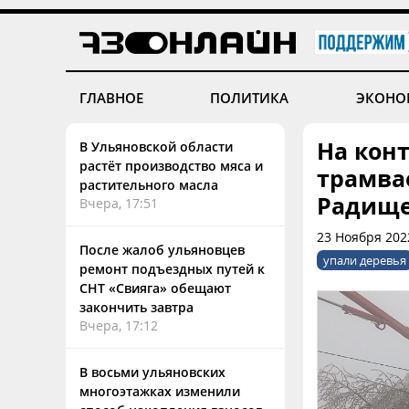
ГЛАВНОЕ
ПОЛИТИКА
ЭКОНО
На кон
В Ульяновской области
растёт производство мяса и
трамва
растительного масла
Радище
Вчера, 17:51
23 Ноября 202
После жалоб ульяновцев
упали деревья
ремонт подъездных путей к
СНТ «Свияга» обещают
закончить завтра
Вчера, 17:12
В восьми ульяновских
многоэтажках изменили