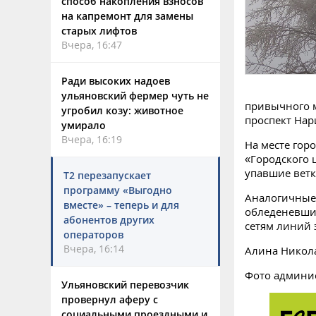
способ накопления взносов
на капремонт для замены
старых лифтов
Вчера, 16:47
Ради высоких надоев
ульяновский фермер чуть не
привычного м
угробил козу: животное
проспект Нар
умирало
Вчера, 16:19
На месте гор
«Городского 
упавшие ветк
Т2 перезапускает
программу «Выгодно
Аналогичные 
вместе» – теперь и для
обледеневших
абонентов других
сетям линий 
операторов
Вчера, 16:14
Алина Никол
Фото админи
Ульяновский перевозчик
провернул аферу с
социальными проездными и