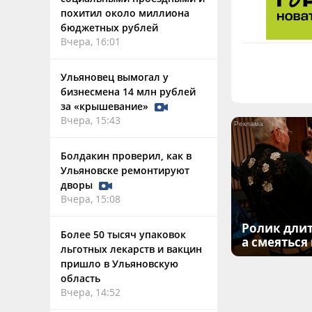
похитил около миллиона
бюджетных рублей
Вчера, 16:01
Ульяновец вымогал у
бизнесмена 14 млн рублей
за «крышевание»
Вчера, 15:43
Болдакин проверил, как в
Ульяновске ремонтируют
дворы
Вчера, 15:08
Ролик длит
Более 50 тысяч упаковок
а смеяться
льготных лекарств и вакцин
пришло в Ульяновскую
область
Вчера, 14:52