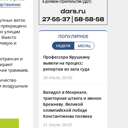
едствиями
рупных веток
о прекращено
по улицам
ПОПУЛЯРНОЕ
. Вместо
левую и
НЕДЕЛЯ
МЕСЯЦ
Профессора Ярушкину
ротранса» и
вывели на процесс:
бирают
репортаж из зала суда
ние трамваев.
30 Июля, 20:00
ичество
 и воздушным
Валидол в Монреале,
тракторная штанга и звонок
Брежневу. Великой
олимпийской победе
Константинова полвека
31 Июля, 06:05