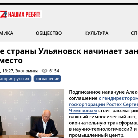
МИКА
ОБЩЕСТВО
КУЛЬТУРА
СП
те страны Ульяновск начинает за
 место
, 13:27, Экономика
6154
итория русских
соглашение
Подписанное накануне Алек
соглашение
с гендиректоро
госкорпорации Ростех Серге
Чемезовым
стоит рассматри
важный символический акт, 
окончательную трансформа
в научно-технологический и
промышленный центр.