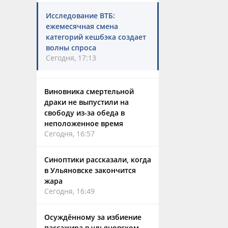
Исследование ВТБ:
ежемесячная смена
категорий кешбэка создает
волны спроса
Сегодня, 17:13
Виновника смертельной
драки не выпустили на
свободу из-за обеда в
неположенное время
Сегодня, 16:57
Синоптики рассказали, когда
в Ульяновске закончится
жара
Сегодня, 16:49
Осуждённому за избиение
пассажира в ульяновском