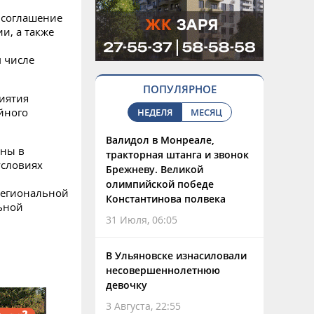
 соглашение
и, а также
 числе
ПОПУЛЯРНОЕ
риятия
йного
НЕДЕЛЯ
МЕСЯЦ
Валидол в Монреале,
аны в
тракторная штанга и звонок
условиях
Брежневу. Великой
олимпийской победе
региональной
Константинова полвека
льной
31 Июля, 06:05
В Ульяновске изнасиловали
несовершеннолетнюю
девочку
3 Августа, 22:55