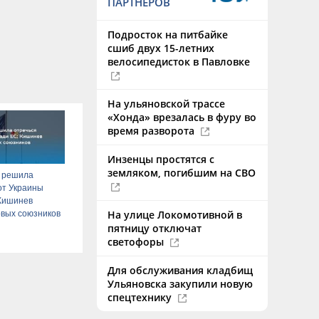
ПАРТНЕРОВ
Подросток на питбайке
сшиб двух 15-летних
велосипедисток в Павловке
На ульяновской трассе
«Хонда» врезалась в фуру во
время разворота
Инзенцы простятся с
земляком, погибшим на СВО
 решила
от Украины
 Кишинев
На улице Локомотивной в
вых союзников
пятницу отключат
светофоры
Для обслуживания кладбищ
Ульяновска закупили новую
спецтехнику