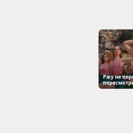
Ржу не пер
пересмотр