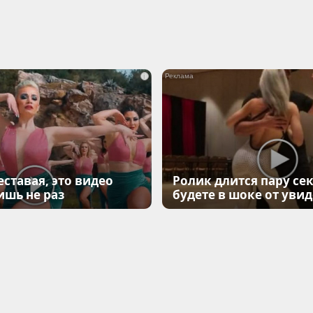
i
еставая, это видео
Ролик длится пару сек
ишь не раз
будете в шоке от уви