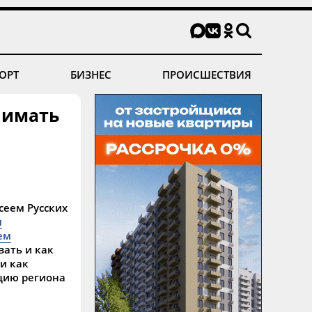
ОРТ
БИЗНЕС
ПРОИСШЕСТВИЯ
нимать
сеем Русских
м
ем
вать и как
и как
цию региона