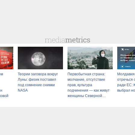
ем
Теории заговора вокруг
Первобытная страна:
Молдавия
Луны: физик поставил
молчание, отсутствие
отречься 
под сомнение снимки
прав, культура
ради ЕС:
ан
NASA
подчинения — как живут
выбрал но
ковой
женщины Северной
Кореи