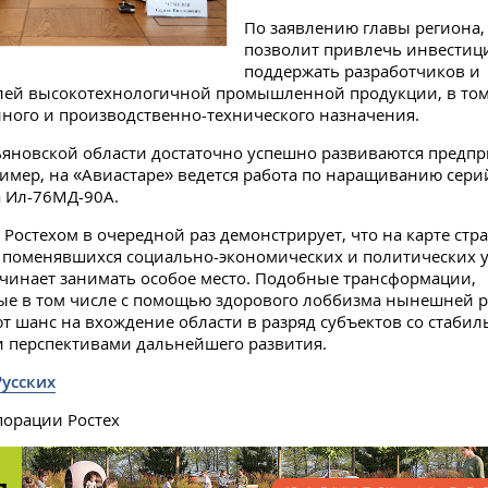
По заявлению главы региона,
позволит привлечь инвестици
поддержать разработчиков и
лей высокотехнологичной промышленной продукции, в том
ного и производственно-технического назначения.
ьяновской области достаточно успешно развиваются предп
ример, на «Авиастаре» ведется работа по наращиванию сери
 Ил-76МД-90А.
 Ростехом в очередной раз демонстрирует, что на карте стр
 поменявшихся социально-экономических и политических 
чинает занимать особое место. Подобные трансформации,
ые в том числе с помощью здорового лоббизма нынешней 
т шанс на вхождение области в разряд субъектов со стаби
 перспективами дальнейшего развития.
Русских
порации Ростех