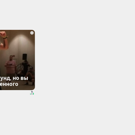
i
унд, но вы
денного