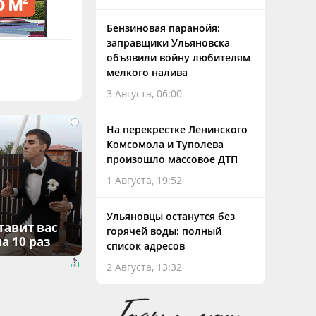
Бензиновая паранойя:
заправщики Ульяновска
объявили войну любителям
мелкого налива
3 Августа, 06:00
i
На перекрестке Ленинского
Комсомола и Туполева
произошло массовое ДТП
1 Августа, 19:52
Ульяновцы останутся без
тавит вас
горячей воды: полный
а 10 раз
список адресов
2 Августа, 13:32