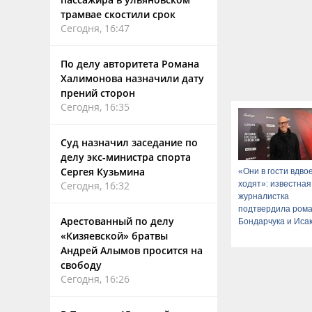
трамвае скостили срок
Сегодня, 16:47
По делу авторитета Романа
Халимонова назначили дату
прений сторон
Сегодня, 16:35
Суд назначил заседание по
делу экс-министра спорта
Сергея Кузьмина
«Они в гости вдво
ходят»: известная
Сегодня, 16:32
журналистка
подтвердила ром
Арестованный по делу
Бондарчука и Иса
«Кизяевской» братвы
Андрей Алымов просится на
свободу
Сегодня, 16:26