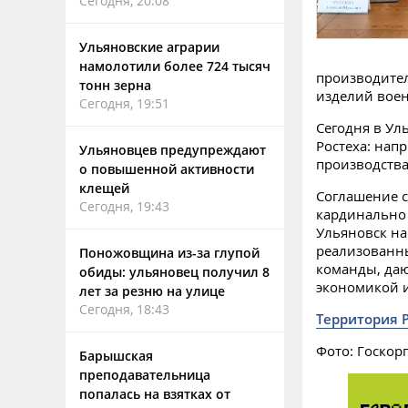
Сегодня, 20:08
Ульяновские аграрии
намолотили более 724 тысяч
производите
тонн зерна
изделий воен
Сегодня, 19:51
Сегодня в Ул
Ростеха: нап
Ульяновцев предупреждают
производства
о повышенной активности
клещей
Соглашение с
Сегодня, 19:43
кардинально
Ульяновск на
реализованн
Поножовщина из-за глупой
команды, даю
обиды: ульяновец получил 8
экономикой и
лет за резню на улице
Сегодня, 18:43
Территория 
Фото: Госкор
Барышская
преподавательница
попалась на взятках от