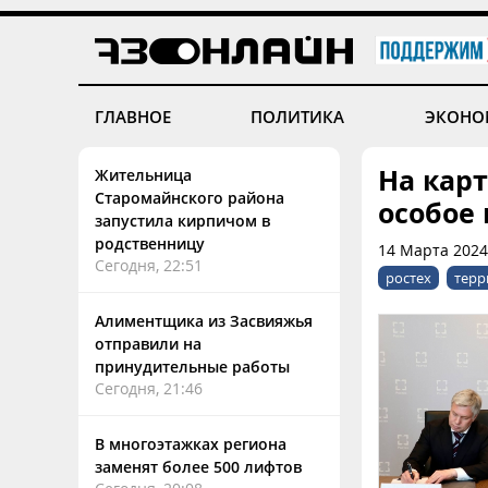
ГЛАВНОЕ
ПОЛИТИКА
ЭКОНО
На кар
Жительница
Старомайнского района
особое
запустила кирпичом в
родственницу
14 Марта 2024
Сегодня, 22:51
ростех
терр
Алиментщика из Засвияжья
отправили на
принудительные работы
Сегодня, 21:46
В многоэтажках региона
заменят более 500 лифтов