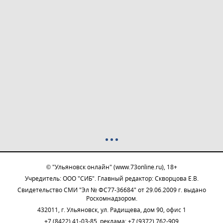
© "Ульяновск онлайн" (www.73online.ru), 18+
Учредитель: ООО "СИБ". Главный редактор: Скворцова Е.В.
Свидетельство СМИ "Эл № ФС77-36684" от 29.06.2009 г. выдано
Роскомнадзором.
432011, г. Ульяновск, ул. Радищева, дом 90, офис 1
+7 (8422) 41-03-85, реклама: +7 (9372) 762-909