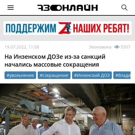
19.07.2022, 11:08
Экономика
5507
На Инзенском ДОЗе из-за санкций
начались массовые сокращения
#увольнение
#сокращение
#Инзенский ДОЗ
#Владим