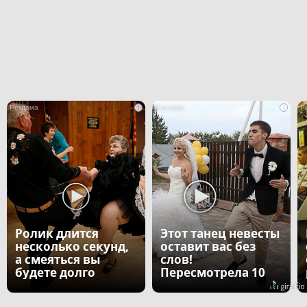
i
i
Ролик длится
Этот танец невесты
несколько секунд,
оставит вас без
а смеяться вы
слов!
будете долго
Пересмотрела 10
раз