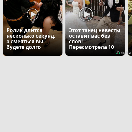
Ролик длится
Этот танец невесты
несколько секунд,
оставит вас без
а смеяться вы
слов!
будете долго
Пересмотрела 10
раз