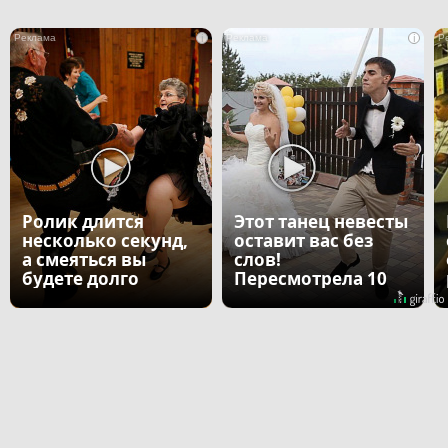
i
i
Ролик длится
Этот танец невесты
несколько секунд,
оставит вас без
а смеяться вы
слов!
будете долго
Пересмотрела 10
раз