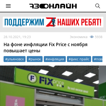
28.10.2021, 19:23
Экономика
5938
На фоне инфляции Fix Price с ноября
повышает цены
#ульяновск
#рынок
#инфляция
#фикс прайс
#повы