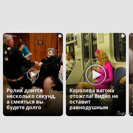
i
i
Ролик длится
Королева вагона
несколько секунд,
отожгла! Видео не
а смеяться вы
оставит
будете долго
равнодушным