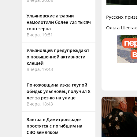
Вчера, 20:08
Ульяновские аграрии
Русских приз
намолотили более 724 тысяч
Ольга Шестак
тонн зерна
Вчера, 19:51
Ульяновцев предупреждают
о повышенной активности
клещей
Вчера, 19:43
Поножовщина из-за глупой
обиды: ульяновец получил 8
лет за резню на улице
Вчера, 18:43
Завтра в Димитровграде
простятся с погибшим на
СВО земляком