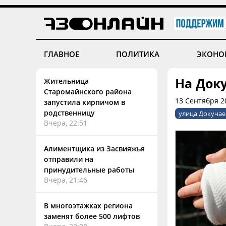
ГЛАВНОЕ
ПОЛИТИКА
ЭКОНО
На Док
Жительница
Старомайнского района
13 Сентября 2
запустила кирпичом в
родственницу
улица Докучае
Вчера, 22:51
Алиментщика из Засвияжья
отправили на
принудительные работы
Вчера, 21:46
В многоэтажках региона
заменят более 500 лифтов