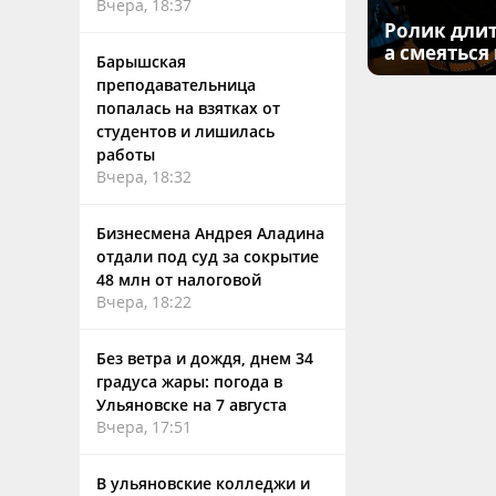
Вчера, 18:37
Ролик длит
а смеяться
Барышская
преподавательница
попалась на взятках от
студентов и лишилась
работы
Вчера, 18:32
Бизнесмена Андрея Аладина
отдали под суд за сокрытие
48 млн от налоговой
Вчера, 18:22
Без ветра и дождя, днем 34
градуса жары: погода в
Ульяновске на 7 августа
Вчера, 17:51
В ульяновские колледжи и