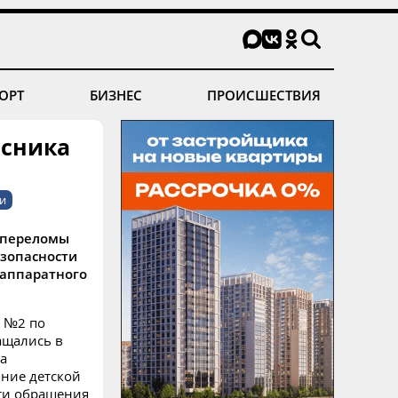
ОРТ
БИЗНЕС
ПРОИСШЕСТВИЯ
ссника
и
 переломы
езопасности
 аппаратного
а №2 по
ащались в
а
ние детской
ти обращения