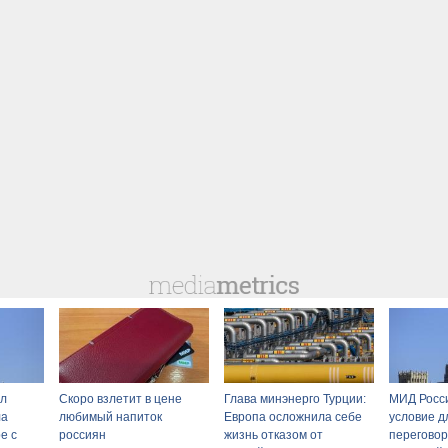
ал
Скоро взлетит в цене
Глава минэнерго Турции:
МИД Росс
ла
любимый напиток
Европа осложнила себе
условие д
е с
россиян
жизнь отказом от
переговор