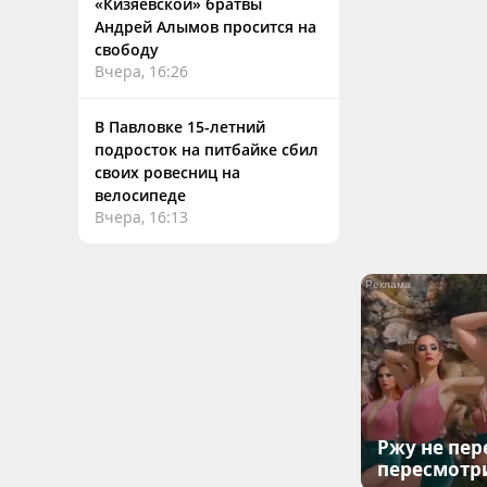
«Кизяевской» братвы
Андрей Алымов просится на
свободу
Вчера, 16:26
В Павловке 15-летний
подросток на питбайке сбил
своих ровесниц на
велосипеде
Вчера, 16:13
Ржу не пер
пересмотр