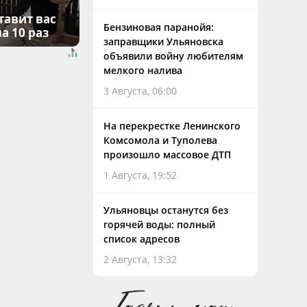
тавит вас
Бензиновая паранойя:
а 10 раз
заправщики Ульяновска
объявили войну любителям
мелкого налива
3 Августа, 06:00
На перекрестке Ленинского
Комсомола и Туполева
произошло массовое ДТП
1 Августа, 19:52
Ульяновцы останутся без
горячей воды: полный
список адресов
2 Августа, 13:32