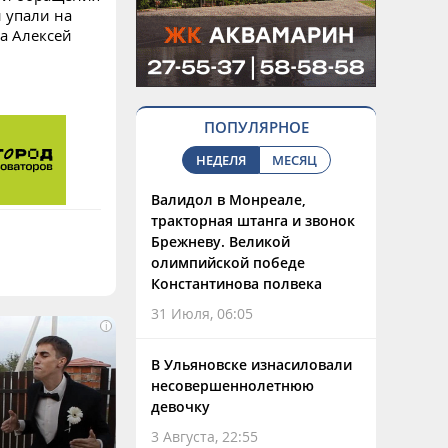
 упали на
а Алексей
ПОПУЛЯРНОЕ
НЕДЕЛЯ
МЕСЯЦ
Валидол в Монреале,
тракторная штанга и звонок
Брежневу. Великой
олимпийской победе
Константинова полвека
31 Июля, 06:05
i
В Ульяновске изнасиловали
несовершеннолетнюю
девочку
3 Августа, 22:55