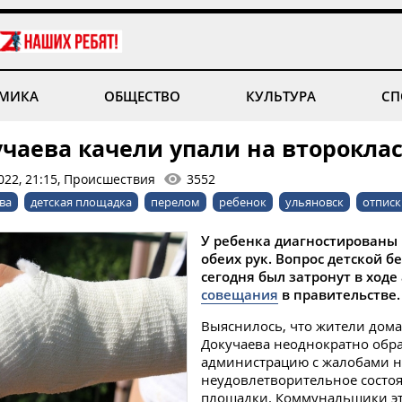
МИКА
ОБЩЕСТВО
КУЛЬТУРА
СП
учаева качели упали на второкла
022, 21:15, Происшествия
3552
ва
детская площадка
перелом
ребенок
ульяновск
отписк
У ребенка диагностированы
обеих рук. Вопрос детской б
сегодня был затронут в ходе
совещания
в правительстве.
Выяснилось, что жители дом
Докучаева неоднократно обр
администрацию с жалобами н
неудовлетворительное состоя
площадки. Коммунальщики э