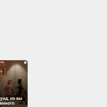
i
унд, но вы
денного