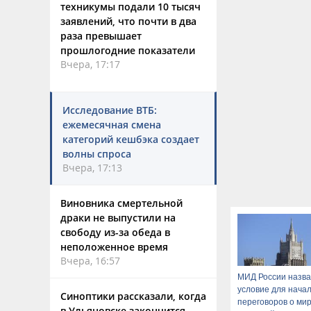
техникумы подали 10 тысяч
заявлений, что почти в два
раза превышает
прошлогодние показатели
Вчера, 17:17
Исследование ВТБ:
ежемесячная смена
категорий кешбэка создает
волны спроса
Вчера, 17:13
Виновника смертельной
драки не выпустили на
свободу из-за обеда в
неположенное время
Вчера, 16:57
МИД России назв
условие для нача
Синоптики рассказали, когда
переговоров о мир
в Ульяновске закончится