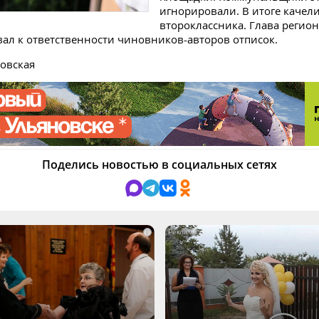
игнорировали. В итоге качели
второклассника. Глава регион
вал к ответственности чиновников-авторов отписок.
овская
Поделись новостью в социальных сетях
i