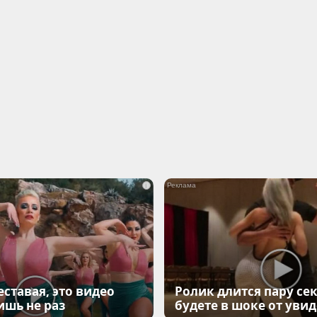
i
еставая, это видео
Ролик длится пару сек
ишь не раз
будете в шоке от уви