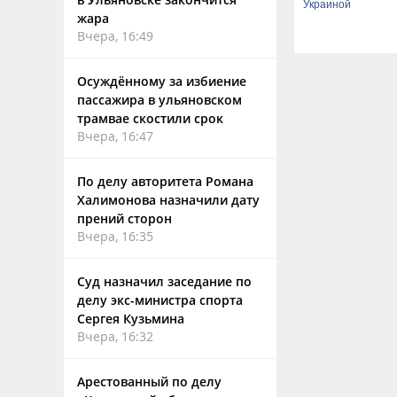
Украиной
жара
Вчера, 16:49
Осуждённому за избиение
пассажира в ульяновском
трамвае скостили срок
Вчера, 16:47
По делу авторитета Романа
Халимонова назначили дату
прений сторон
Вчера, 16:35
Суд назначил заседание по
делу экс-министра спорта
Сергея Кузьмина
Вчера, 16:32
Арестованный по делу