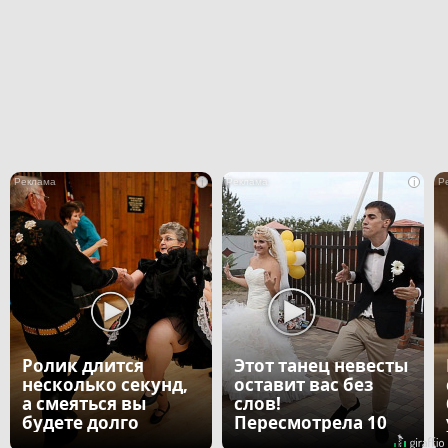
i
i
Ролик длится
Этот танец невесты
несколько секунд,
оставит вас без
а смеяться вы
слов!
будете долго
Пересмотрела 10
раз