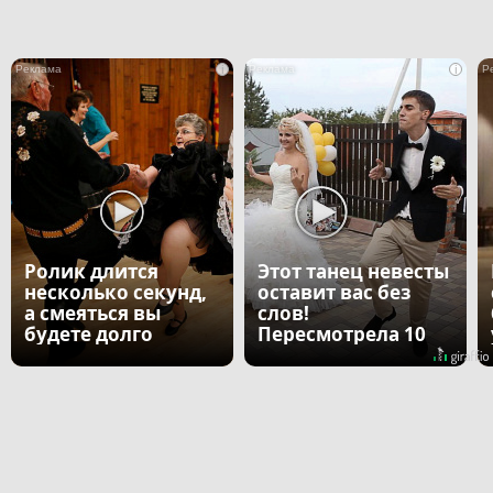
i
i
Ролик длится
Этот танец невесты
несколько секунд,
оставит вас без
а смеяться вы
слов!
будете долго
Пересмотрела 10
раз