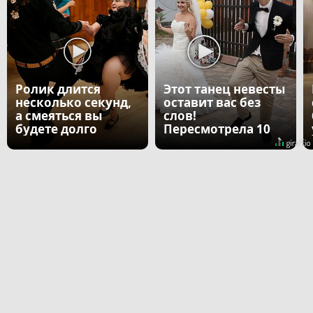
Ролик длится
Этот танец невесты
несколько секунд,
оставит вас без
а смеяться вы
слов!
будете долго
Пересмотрела 10
раз