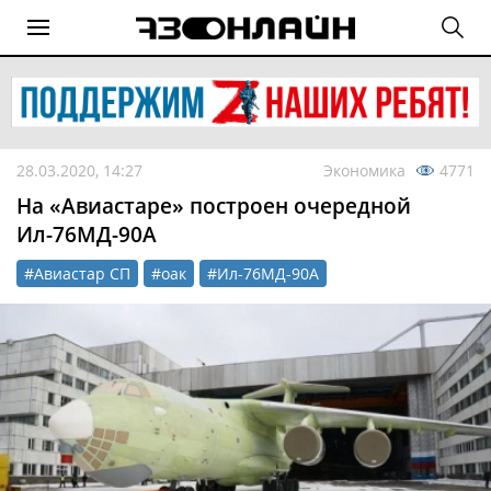
28.03.2020, 14:27
Экономика
4771
На «Авиастаре» построен очередной
Ил-76МД-90А
#Авиастар СП
#оак
#Ил-76МД-90А