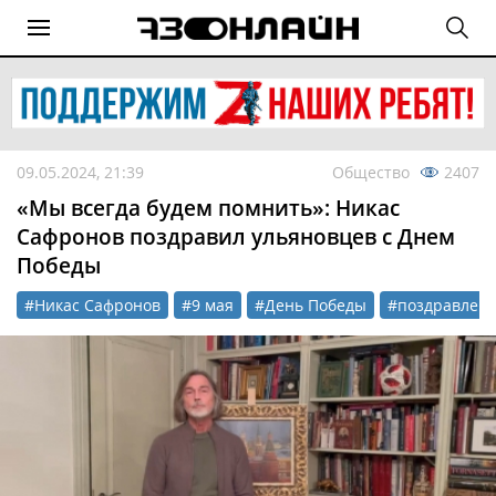
09.05.2024, 21:39
Общество
2407
«Мы всегда будем помнить»: Никас
Сафронов поздравил ульяновцев с Днем
Победы
#Никас Сафронов
#9 мая
#День Победы
#поздравлен