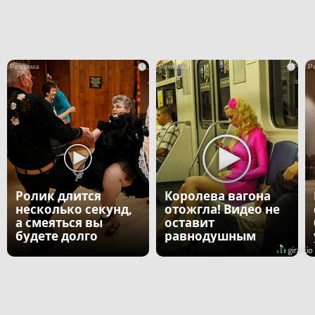
i
i
Ролик длится
Королева вагона
несколько секунд,
отожгла! Видео не
а смеяться вы
оставит
будете долго
равнодушным