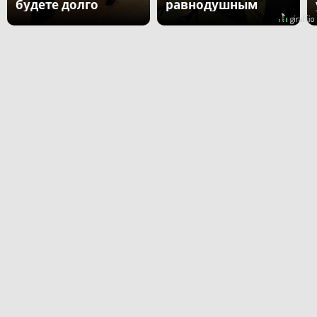
будете долго
равнодушным