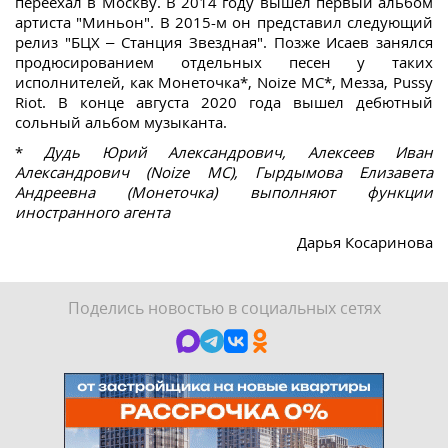
переехал в Москву. В 2014 году вышел первый альбом
артиста "Миньон". В 2015-м он представил следующий
релиз "БЦХ – Станция Звездная". Позже Исаев занялся
продюсированием отдельных песен у таких
исполнителей, как Монеточка*, Noize MC*, Мезза, Pussy
Riot. В конце августа 2020 года вышел дебютный
сольный альбом музыканта.
*
Дудь Юрий Александрович, Алексеев Иван
Александрович (Noize MC), Гырдымова Елизавета
Андреевна (Монеточка) выполняют функции
иностранного агента
Дарья Косаринова
Поделись новостью в социальных сетях