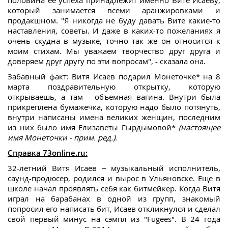
который занимается всеми аранжировками и
продакшном. "Я никогда не буду давать Вите какие-то
наставления, советы. И даже в каких-то пожеланиях я
очень скудна в музыке, точно так же он относится к
моим стихам. Мы уважаем творчество друг друга и
доверяем друг другу по эти вопросам", - сказала она.
Забавный факт: Витя Исаев подарил Монеточке* на 8
марта поздравительную открытку, которую
открываешь, а там - объемная вагина. Внутри была
прикреплена бумажечка, которую надо было потянуть,
внутри написаны имена великих женщин, последним
из них было имя Елизаветы Гырдымовой*
(настоящее
имя Монеточки - прим. ред.)
.
Справка 73online.ru:
32-летний Витя Исаев – музыкальный исполнитель,
саунд-продюсер, родился и вырос в Ульяновске. Еще в
школе начал проявлять себя как битмейкер. Когда Витя
играл на барабанах в одной из групп, знакомый
попросил его написать бит, Исаев откликнулся и сделал
свой первый минус на сэмпл из "Fugees". В 24 года