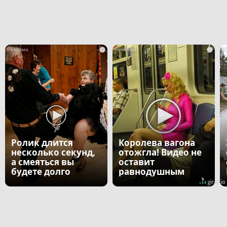
i
i
Ролик длится
Королева вагона
несколько секунд,
отожгла! Видео не
а смеяться вы
оставит
будете долго
равнодушным