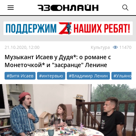
21.10.2020, 12:00
Культура
11470
Музыкант Исаев у Дудя*: о романе с
Монеточкой* и "засранце" Ленине
#Витя Исаев
#интервью
#Владимир Ленин
#Ульяновс