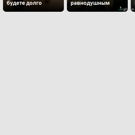
будете долго
равнодушным