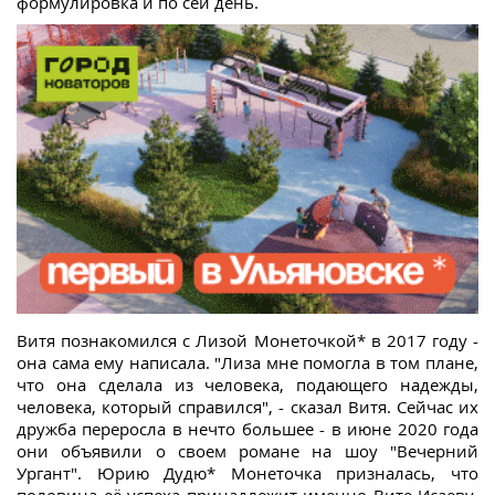
формулировка и по сей день.
Витя познакомился с Лизой Монеточкой* в 2017 году -
она сама ему написала. "Лиза мне помогла в том плане,
что она сделала из человека, подающего надежды,
человека, который справился", - сказал Витя. Сейчас их
дружба переросла в нечто большее - в июне 2020 года
они объявили о своем романе на шоу "Вечерний
Ургант". Юрию Дудю* Монеточка призналась, что
половина её успеха принадлежит именно Вите Исаеву,