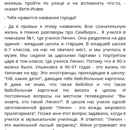
можешь пройти по улице и не вспомнить что-то, -
сказал Витя Исаев.
- Тебе нравится название города?
- Да я привык к этому названию. Всю сознательную
жизнь я помню разговоры про Симбирск... Я учился в
гимназии №1, где учился Ленин. Она разделена на два
здания - младшая школа и старшая. В младшей школе
6-7 классов, на нас не хватало мест, и мы учились в
музее. Мы сидели за царскими партами с портретом
царя в том классе, где учился Ленин. Потому что в 90-х
можно было. Ульяновск в 96-97 годах - это жизнь по
талонам на еду. Это иностранцы, приходящие в школу:
"Ой, какие дети!", дающие тебе бейсбольные карточки.
Я даже не знаю, что такое бейсбол и что такое
бейсбольная карточка! Но весело в целом. И
постоянные вопросы на местном телевидении: "Вы
знаете, кто такой Ленин?". В школе нас учили одной
заготовленной фразе: "Ленин - это вождь мирового
пролетариата". Позже мне этот вопрос задавали, когда я
учился в музыкальном училище. Я ответил: "Ленин -
это маленький лысый засранец". Меня устраивает эта