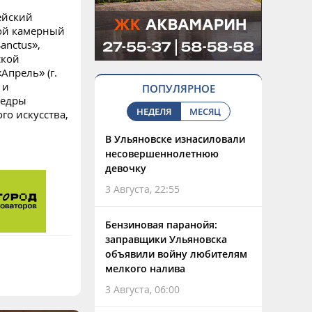
ейский
кой камерный
anctus»,
ской
прель» (г.
 и
ПОПУЛЯРНОЕ
федры
НЕДЕЛЯ
МЕСЯЦ
о искусства,
В Ульяновске изнасиловали
несовершеннолетнюю
девочку
3 Августа, 22:55
Бензиновая паранойя:
заправщики Ульяновска
объявили войну любителям
мелкого налива
3 Августа, 06:00