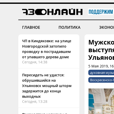
ГЛАВНОЕ
ПОЛИТИКА
ЭКОНО
Мужско
ЧП в Киндяковке: на улице
Новгородской затопило
выступ
проводку в пострадавшем
Ульяно
от упавшего дерева доме
Сегодня, 14:38
5 Мая 2019, 16
духовная музы
Пересидеть не удастся:
Воскресенско-
обрушившийся на
Ульяновск мощный шторм
задержится до конца
выходных
Сегодня, 13:28