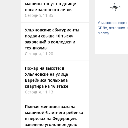
машины тонут по днище
после залпового ливня
Сегодня, 11:35
Уничтожено еще т
БПЛА, летевших н
Ульяновские абитуриенты
Москву
подали свыше 10 тысяч
заявлений в колледжи и
техникумы
Сегодня, 11:20
Пожар на высоте: в
Ульяновске на улице
Варейкиса полыхала
квартира на 16 этаже
Сегодня, 11:13
Пьяная женщина зажала
машиной 6-летнего ребенка
в перилах на Федерации:
заведено уголовное дело