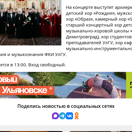
На концерте выступят архиер
детский хор «Рождие», мужс
хор «Образ», камерный хор «S
старший концертный хор дет
музыкально-хоровой школы «А
Димитровград), хор студентов
преподавателей УлГУ, хор ка
музыкально-инструментальног
ия и музыкознания ФКИ УлГУ.
ется в 13:00. Вход свободный.
Поделись новостью в социальных сетях