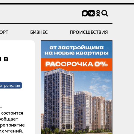
ОРТ
БИЗНЕС
ПРОИСШЕСТВИЯ
 в
итрополия
-
 состоится
сообщает
ероприятие
их чтений.