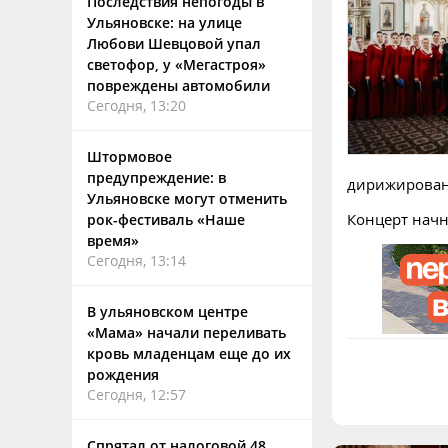
Последствия непогоды в
Ульяновске: на улице
Любови Шевцовой упал
светофор, у «Мегастроя»
повреждены автомобили
Сегодня, 13:20
Штормовое
предупреждение: в
дирижирован
Ульяновске могут отменить
Концерт начн
рок-фестиваль «Наше
время»
Сегодня, 13:14
В ульяновском центре
«Мама» начали переливать
кровь младенцам еще до их
рождения
Сегодня, 12:57
Спрятал от налоговой 48