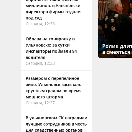
миллионов: в Ульяновске
директора фирмы отдали
под суд
Сегодня, 12:38
Облава на тонировку в
Ульяновске: за сутки
Ролик длит
инспекторы поймали 94
а смеяться
водителя
Сегодня, 12:33
Размером с перепелиное
яйцо: Ульяновск засыпало
крупным градом во время
мощного шторма
Сегодня, 12:27
В ульяновском СК наградили
лучших сотрудников в честь
Дня следственных органов