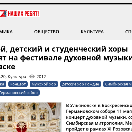
МИКА
ОБЩЕСТВО
КУЛЬТУРА
СП
й, детский и студенческий хоры
ят на фестивале духовной музыки
вске
:20, Культура
2012
ка
концерт
мужской хор
детские хор Рождие
Симбирская м
Германовский собор
В Ульяновске в Воскресенско
Германовском соборе 11 мая
концерт духовной музыки, 
Симбирская митрополия. М
пройдет в рамках XI Розовск