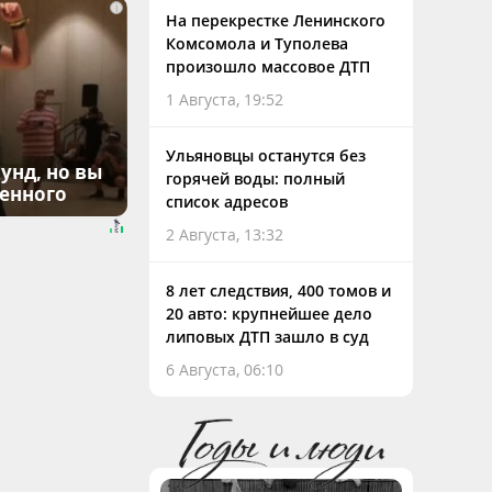
i
На перекрестке Ленинского
Комсомола и Туполева
произошло массовое ДТП
1 Августа, 19:52
Ульяновцы останутся без
унд, но вы
горячей воды: полный
денного
список адресов
2 Августа, 13:32
8 лет следствия, 400 томов и
20 авто: крупнейшее дело
липовых ДТП зашло в суд
6 Августа, 06:10