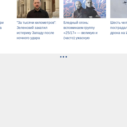
ри
"За тысячи километров":
Бледный огонь:
Шесть чел
а
Зеленский закатил
вспоминаем группу
пострадал
истерику Западу после
«25/17» — великую и
дрона на 
ночного удара
(часто) ужасную