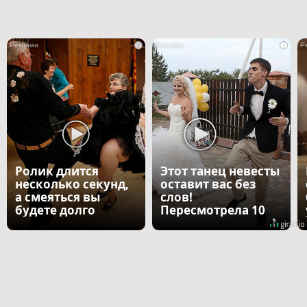
i
i
Ролик длится
Этот танец невесты
несколько секунд,
оставит вас без
а смеяться вы
слов!
будете долго
Пересмотрела 10
раз