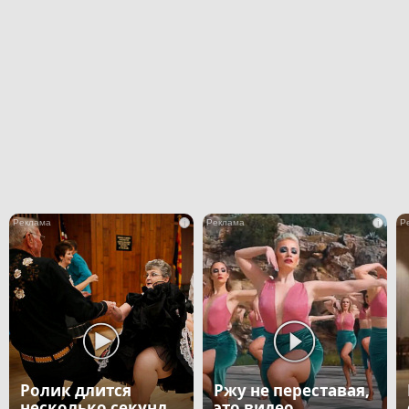
i
i
Ролик длится
Ржу не переставая,
несколько секунд,
это видео