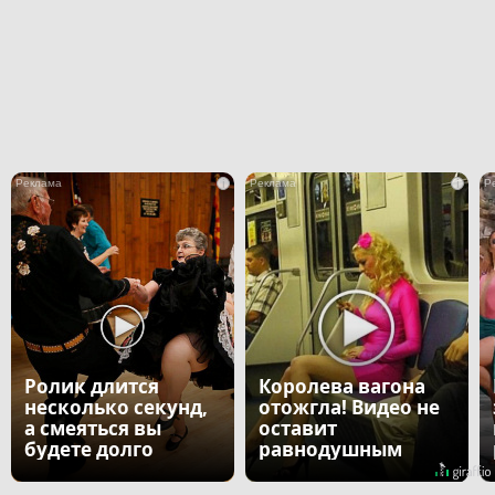
i
i
Ролик длится
Королева вагона
несколько секунд,
отожгла! Видео не
а смеяться вы
оставит
будете долго
равнодушным