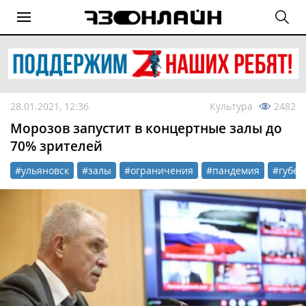
28.01.2021, 12:36
Культура
2482
Морозов запустит в концертные залы до
70% зрителей
#ульяновск
#залы
#ограничения
#пандемия
#губер