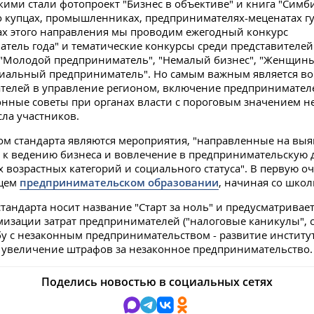
акими стали фотопроект "Бизнес в объективе" и книга "Симб
о купцах, промышленниках, предпринимателях-меценатах г
ах этого направления мы проводим ежегодный конкурс
тель года" и тематические конкурсы среди представителей
 "Молодой предприниматель", "Немалый бизнес", "Женщин
циальный предприниматель". Но самым важным является в
телей в управление регионом, включение предпринимател
нные советы при органах власти с пороговым значением н
сла участников.
м стандарта являются мероприятия, "направленные на вы
 к ведению бизнеса и вовлечение в предпринимательскую 
 возрастных категорий и социального статуса". В первую о
бщем
предпринимательском образовании
, начиная со шко
стандарта носит название "Старт за ноль" и предусматривае
изации затрат предпринимателей ("налоговые каникулы", 
бу с незаконным предпринимательством - развитие институ
 увеличение штрафов за незаконное предпринимательство.
Поделись новостью в социальных сетях