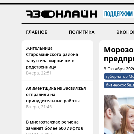
ГЛАВНОЕ
ПОЛИТИКА
ЭКОНО
Морозо
Жительница
Старомайнского района
предпр
запустила кирпичом в
родственницу
3 Октября 202
Вчера, 22:51
губернатор М
бизнес-сообщ
Алиментщика из Засвияжья
отправили на
принудительные работы
Вчера, 21:46
В многоэтажках региона
заменят более 500 лифтов