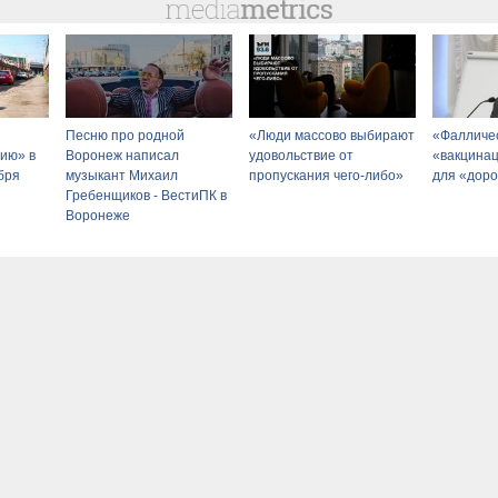
Песню про родной
«Люди массово выбирают
«Фалличес
ию» в
Воронеж написал
удовольствие от
«вакцинац
бря
музыкант Михаил
пропускания чего-либо»
для «доро
Гребенщиков - ВестиПК в
Воронеже