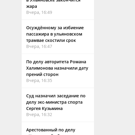
жара
Вчера, 16:49
Осуждённому за избиение
пассажира в ульяновском
трамвае скостили срок
Вчера, 16:47
По делу авторитета Романа
Халимонова назначили дату
прений сторон
Вчера, 16:35
Суд назначил заседание по
делу экс-министра спорта
Сергея Кузьмина
Вчера, 16:32
Арестованный по делу