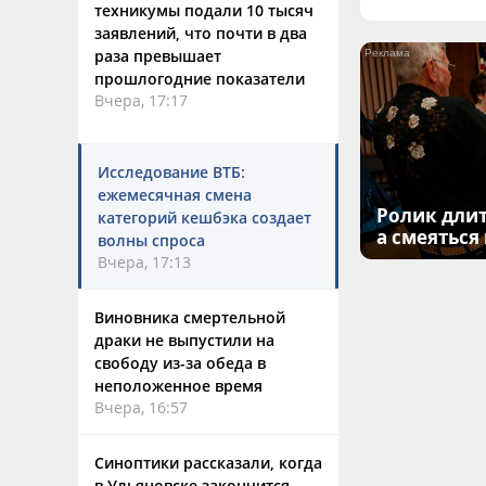
техникумы подали 10 тысяч
заявлений, что почти в два
раза превышает
прошлогодние показатели
Вчера, 17:17
Исследование ВТБ:
ежемесячная смена
Ролик длит
категорий кешбэка создает
а смеяться
волны спроса
Вчера, 17:13
Виновника смертельной
драки не выпустили на
свободу из-за обеда в
неположенное время
Вчера, 16:57
Синоптики рассказали, когда
в Ульяновске закончится