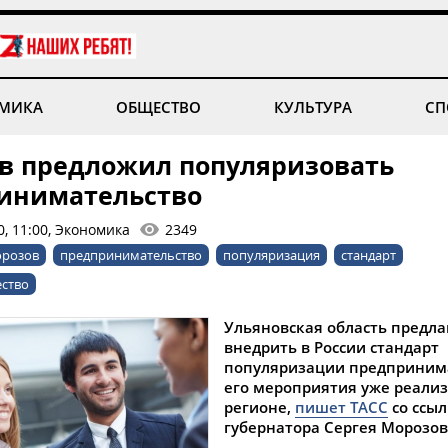
МИКА
ОБЩЕСТВО
КУЛЬТУРА
СП
в предложил популяризовать
инимательство
0, 11:00, Экономика
2349
орозов
предпринимательство
популяризация
стандарт
ество
Ульяновская область предла
внедрить в России стандарт
популяризации предпринима
его мероприятия уже реализ
регионе,
пишет ТАСС
со ссыл
губернатора Сергея Морозов