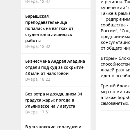
Вчера, 18:37
и региона. Т
купеческий" 
Также в рамк
Барышская
"Предпринима
преподавательница
сообщества -
попалась на взятках от
России", "Со
студентов и лишилась
предпринима
работы
консультацио
Вчера, 18:32
от общего чи
Вторым блоко
Бизнесмена Андрея Аладина
способностей
отдали под суд за сокрытие
людей разных
48 млн от налоговой
идет о всео
Вчера, 18:22
Третий блок 
мер по миним
Без ветра и дождя, днем 34
а также борь
градуса жары: погода в
самозанятых,
Ульяновске на 7 августа
Вчера, 17:51
В ульяновские колледжи и