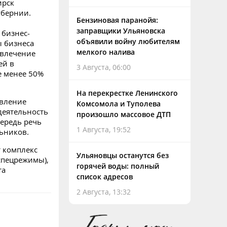
ирск
убернии.
Бензиновая паранойя:
заправщики Ульяновска
 бизнес-
объявили войну любителям
ы бизнеса
мелкого налива
овлечение
ей в
3 Августа, 06:00
е менее 50%
На перекрестке Ленинского
явление
Комсомола и Туполева
деятельность
произошло массовое ДТП
чередь речь
1 Августа, 19:52
льников.
т комплекс
Ульяновцы останутся без
спецрежимы),
горячей воды: полный
та
список адресов
2 Августа, 13:32