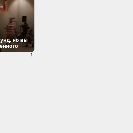
унд, но вы
денного