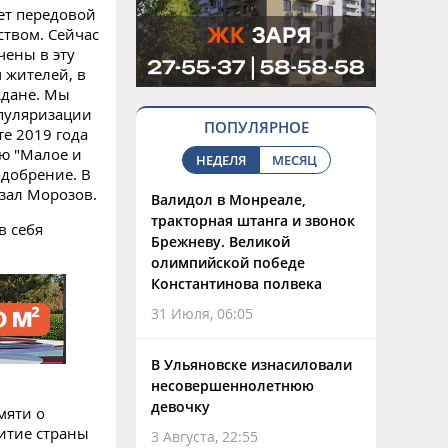
ет передовой
ством. Сейчас
чены в эту
 жителей, в
ждане. Мы
пуляризации
ПОПУЛЯРНОЕ
е 2019 года
ю "Малое и
НЕДЕЛЯ
МЕСЯЦ
одобрение. В
азал Морозов.
Валидол в Монреале,
тракторная штанга и звонок
в себя
Брежневу. Великой
олимпийской победе
Константинова полвека
31 Июля, 06:05
В Ульяновске изнасиловали
несовершеннолетнюю
девочку
мяти о
итие страны
3 Августа, 22:55