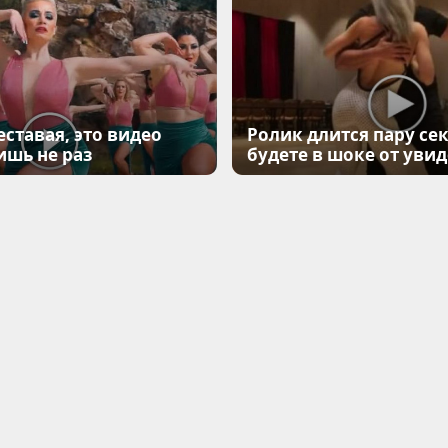
еставая, это видео
Ролик длится пару сек
ишь не раз
будете в шоке от уви