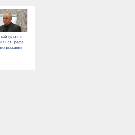
кий культ» и
ия» от Грефа
гих россиян»