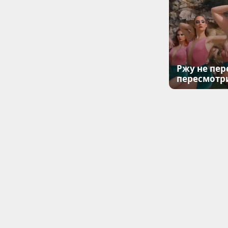
Ржу не пер
пересмотр