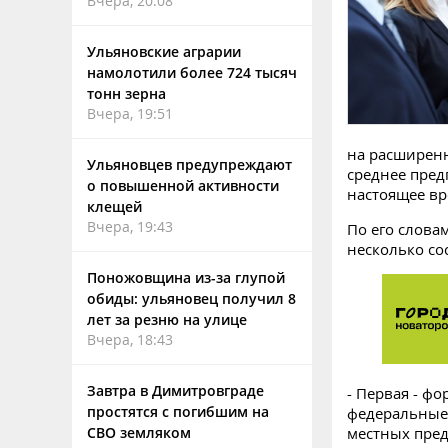
Вчера, 20:08
Ульяновские аграрии
намолотили более 724 тысяч
тонн зерна
Вчера, 19:51
на расширенн
Ульяновцев предупреждают
среднее пред
о повышенной активности
настоящее вр
клещей
Вчера, 19:43
По его слова
несколько со
Поножовщина из-за глупой
обиды: ульяновец получил 8
лет за резню на улице
Вчера, 18:43
Завтра в Димитровграде
- Первая - ф
простятся с погибшим на
федеральные 
СВО земляком
местных пред