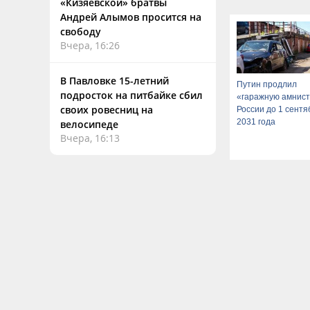
«Кизяевской» братвы
Андрей Алымов просится на
свободу
Вчера, 16:26
В Павловке 15-летний
Путин продлил
подросток на питбайке сбил
«гаражную амнист
своих ровесниц на
России до 1 сентя
2031 года
велосипеде
Вчера, 16:13