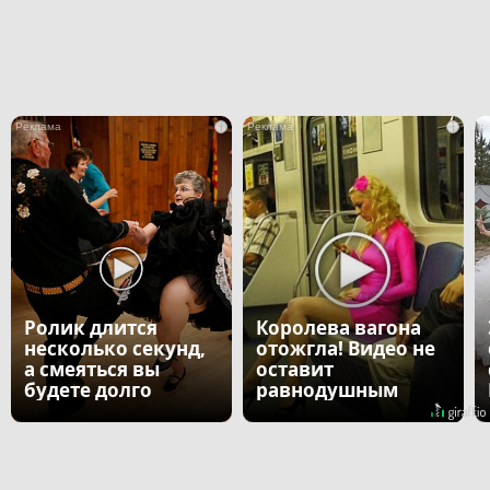
i
i
Ролик длится
Королева вагона
несколько секунд,
отожгла! Видео не
а смеяться вы
оставит
будете долго
равнодушным