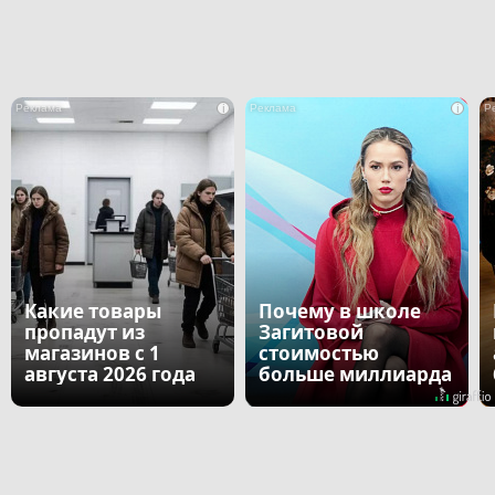
i
i
Какие товары
Почему в школе
пропадут из
Загитовой
магазинов с 1
стоимостью
августа 2026 года
больше миллиарда
некому
тренировать