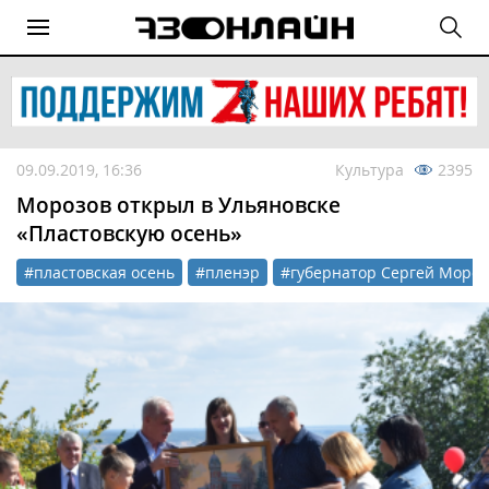
09.09.2019, 16:36
Культура
2395
Морозов открыл в Ульяновске
«Пластовскую осень»
#пластовская осень
#пленэр
#губернатор Сергей Мороз