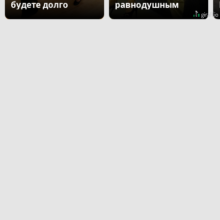
будете долго
равнодушным