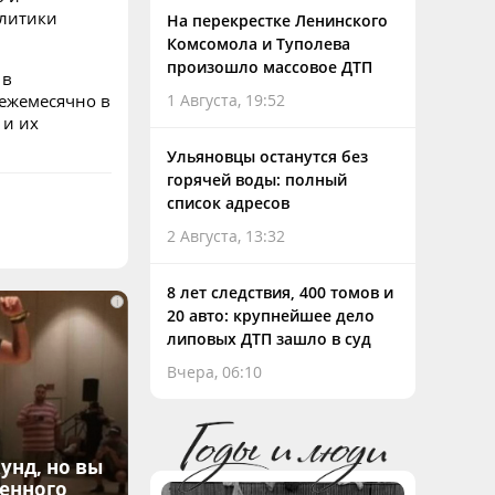
олитики
На перекрестке Ленинского
Комсомола и Туполева
произошло массовое ДТП
 в
 ежемесячно в
1 Августа, 19:52
 и их
Ульяновцы останутся без
горячей воды: полный
список адресов
2 Августа, 13:32
8 лет следствия, 400 томов и
i
20 авто: крупнейшее дело
липовых ДТП зашло в суд
Вчера, 06:10
унд, но вы
денного