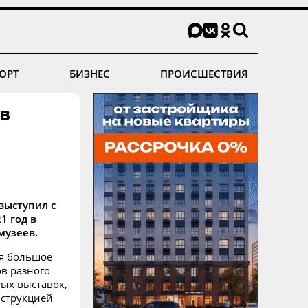
ОРТ
БИЗНЕС
ПРОИСШЕСТВИЯ
 в
выступил с
1 год в
музеев.
ся большое
в разного
ых выставок,
нструкцией