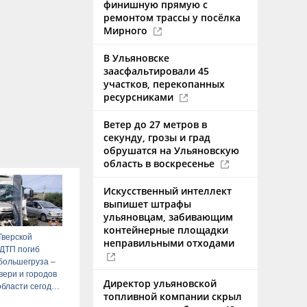
финишную прямую с
ремонтом трассы у посёлка
Мирного
В Ульяновске
заасфальтировали 45
участков, перекопанных
ресурсниками
Ветер до 27 метров в
секунду, грозы и град
обрушатся на Ульяновскую
область в воскресенье
Искусственный интеллект
выпишет штрафы
ульяновцам, забивающим
контейнерные площадки
Тверской
неправильными отходами
 ДТП погиб
большегруза –
вери и городов
Директор ульяновской
области сегодня
топливной компании скрыл
biz – Тверские