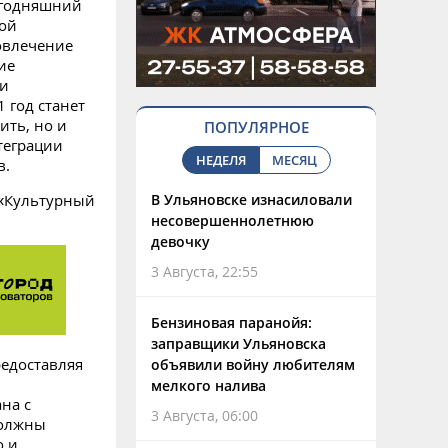
егодняшний
ной
овлечение
ие
ки
 год станет
ить, но и
ПОПУЛЯРНОЕ
теграции
НЕДЕЛЯ
МЕСЯЦ
в.
 «Культурный
В Ульяновске изнасиловали
несовершеннолетнюю
девочку
3 Августа, 22:55
Бензиновая паранойя:
заправщики Ульяновска
редоставляя
объявили войну любителям
мелкого налива
на с
3 Августа, 06:00
должны
о и