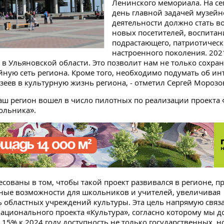
Ленинского мемориала. На с
день главной задачей музей
деятельности должно стать в
новых посетителей, воспитан
подрастающего, патриотичес
настроенного поколения. 2021
 в Ульяновской области. Это позволит нам не только сохран
йную сеть региона. Кроме того, необходимо подумать об ин
еев в культурную жизнь региона, - отметил Сергей Морозо
ш регион вошел в число пилотных по реализации проекта
ольника».
есованы в том, чтобы такой проект развивался в регионе, п
ные возможности для школьников и учителей, увеличивая
 областных учреждений культуры. Эта цель напрямую связа
ационального проекта «Культура», согласно которому мы 
 15% к 2024 году доступность не только государственных, н