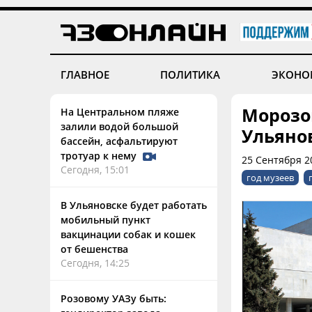
ГЛАВНОЕ
ПОЛИТИКА
ЭКОНО
Морозо
На Центральном пляже
залили водой большой
Ульяно
бассейн, асфальтируют
тротуар к нему
25 Сентября 20
Сегодня, 15:01
год музеев
В Ульяновске будет работать
мобильный пункт
вакцинации собак и кошек
от бешенства
Сегодня, 14:25
Розовому УАЗу быть: