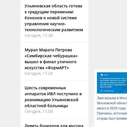
Ульяновская область готова
к грядущим переменам:
Кононов о новой системе
управления научно-
технологическим развитием
Сегодня, 11:38
Мурал Марата Петрова
«Симбирская чебурашка»
вышел в финал уличного
искусства «ФормАРТ»
Сегодня, 11:24
Шесть современных
аппаратов ИВЛ поступило в
Звук взрыва в Мос
реанимацию Ульяновской
Московской облас
областной больницы
августа 2026 года:
Сегодня, 11:08
Причины, источник
откуда был громки
хлопок
Девять бункеров для мусора