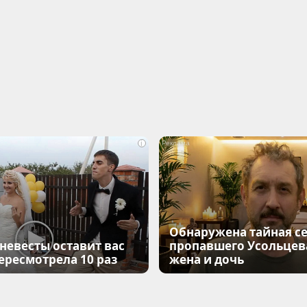
i
Обнаружена тайная с
 невесты оставит вас
пропавшего Усольцева
Пересмотрела 10 раз
жена и дочь