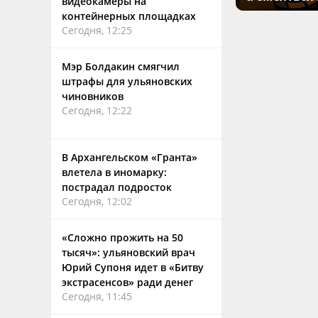
видеокамеры на
контейнерных площадках
Сегодня, 12:25
Мэр Болдакин смягчил
штрафы для ульяновских
чиновников
Сегодня, 12:22
В Архангельском «Гранта»
влетела в иномарку:
пострадал подросток
Сегодня, 12:02
«Сложно прожить на 50
тысяч»: ульяновский врач
Юрий Супоня идет в «Битву
экстрасенсов» ради денег
Сегодня, 11:45