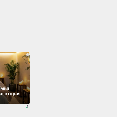
i
емья
: вторая