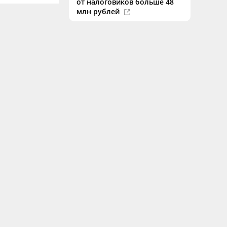
от налоговиков больше 48
Новости Твери.
млн рублей
о