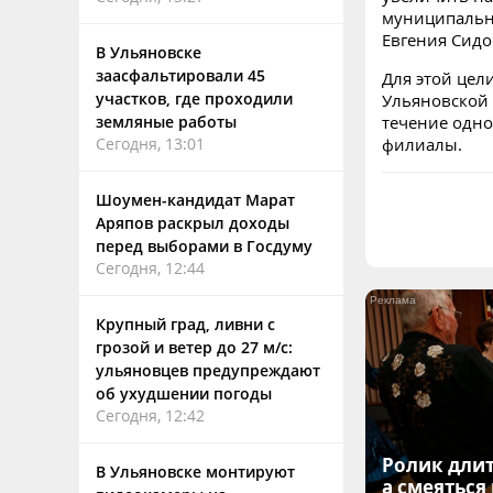
муниципальны
Евгения Сидо
В Ульяновске
заасфальтировали 45
Для этой цел
участков, где проходили
Ульяновской 
земляные работы
течение одно
Сегодня, 13:01
филиалы.
Шоумен-кандидат Марат
Аряпов раскрыл доходы
перед выборами в Госдуму
Сегодня, 12:44
Крупный град, ливни с
грозой и ветер до 27 м/с:
ульяновцев предупреждают
об ухудшении погоды
Сегодня, 12:42
Ролик длит
В Ульяновске монтируют
а смеяться