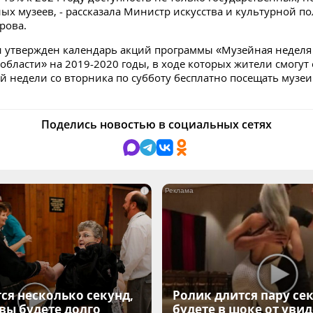
х музеев, - рассказала Министр искусства и культурной п
рова.
и утвержден календарь акций программы «Музейная неделя
области» на 2019-2020 годы, в ходе которых жители смогут
й недели со вторника по субботу бесплатно посещать музеи
Поделись новостью в социальных сетях
i
ся несколько секунд,
Ролик длится пару сек
 вы будете долго
будете в шоке от уви