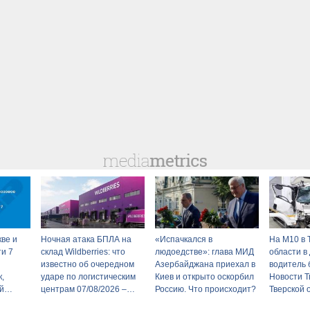
кве и
Ночная атака БПЛА на
«Испачкался в
На М10 в 
ти 7
склад Wildberries: что
людоедстве»: глава МИД
области в
известно об очередном
Азербайджана приехал в
водитель 
,
ударе по логистическим
Киев и открыто оскорбил
Новости Т
й
центрам 07/08/2026 –
Россию. Что происходит?
Тверской 
Новости
- Afanasy.