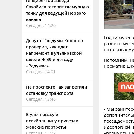
гендиректор завода
Сахабиев готовит гламурную
тачку для ведущей Первого
канала
Сегодня, 14:20
Годом музеев
Депутат Госдумы Кононов
развить музе
проверил, как идет
школьных муз
капремонт в ульяновской
школе № 49 и детсаду
Напомним, на
«Радужка»
норматив шк
Сегодня, 14:01
На проспекте Гая запретили
остановку транспорта
Сегодня, 13:46
- Мы заинтер
В ульяновскую
дополнитель
психбольницу привезли
посещаемость
идеологией н
женские портреты
увеличить на
Сегодня, 13:27