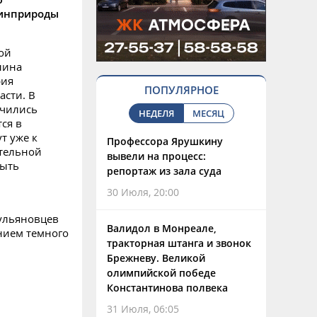
Минприроды
ой
лина
рия
ПОПУЛЯРНОЕ
асти. В
ючились
НЕДЕЛЯ
МЕСЯЦ
тся в
т уже к
Профессора Ярушкину
ительной
вывели на процесс:
быть
репортаж из зала суда
30 Июля, 20:00
 ульяновцев
Валидол в Монреале,
нием темного
тракторная штанга и звонок
Брежневу. Великой
олимпийской победе
Константинова полвека
31 Июля, 06:05