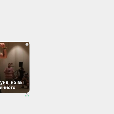
i
унд, но вы
денного