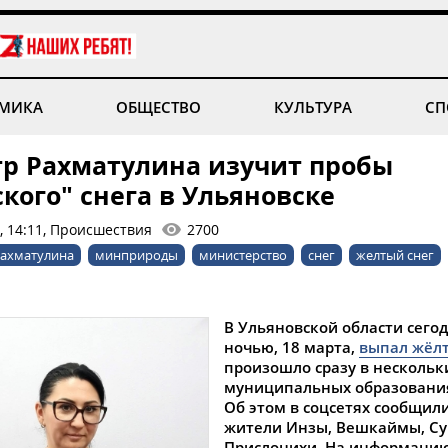
МИКА
ОБЩЕСТВО
КУЛЬТУРА
СП
р Рахматулина изучит пробы
кого" снега в Ульяновске
, 14:11, Происшествия
2700
ахматулина
минприроды
министерство
снег
желтый снег
В Ульяновской области сег
ночью, 18 марта,
выпал жёлт
произошло сразу в нескольк
муниципальных образования
Об этом в соцсетях сообщил
жители Инзы, Вешкаймы, Су
Прислонихи. На информаци