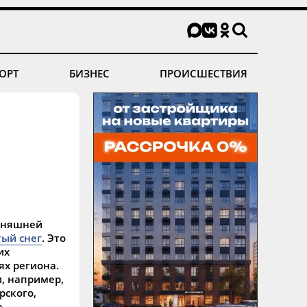
ОРТ
БИЗНЕС
ПРОИСШЕСТВИЯ
одняшней
ый снег
. Это
их
х региона.
и, например,
рского,
ю