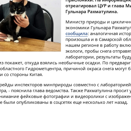
отреагировал ЦУР и глава 
Гульнара Рахматулина.
Министр природы и цикличн
экономики Гульнара Рахмату
сообщила
: аналогичная исто
произошла и в Самарской обл
нашем регионе в работу вкл
экологи, пробы снега отправя
лаборатории, результаты буду
из покажет, откуда взялись необычные осадки. По предвар
бластного Гидрометцентра, причиной окраса снега могут 
и со стороны Китая.
 рейды инспекторов минприроды совместно с лабораторией
ра, - пояснила глава ведомства. Также Рахматулина просит
внимание фейковые фотографии и видеоролики с изображе
ые были опубликованы в соцсетях еще несколько лет назад.