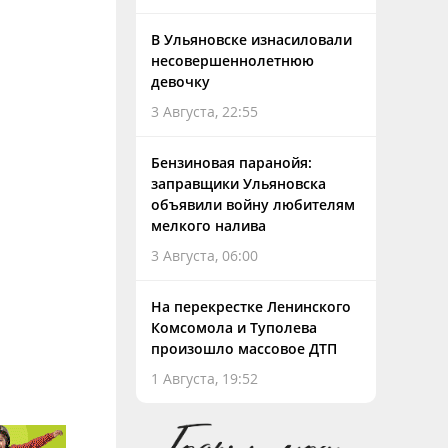
В Ульяновске изнасиловали
несовершеннолетнюю
девочку
3 Августа, 22:55
Бензиновая паранойя:
заправщики Ульяновска
объявили войну любителям
мелкого налива
3 Августа, 06:00
На перекрестке Ленинского
Комсомола и Туполева
произошло массовое ДТП
1 Августа, 19:52