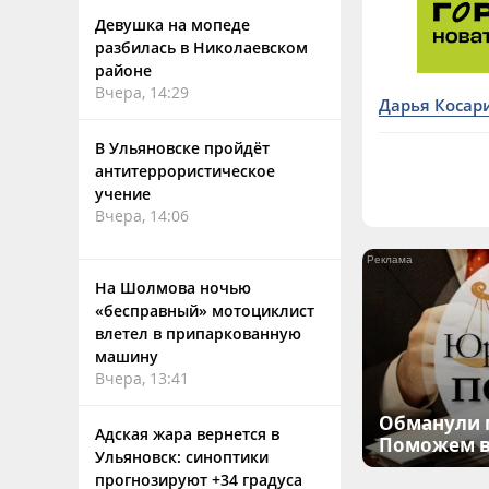
Девушка на мопеде
разбилась в Николаевском
районе
Вчера, 14:29
Дарья Косар
В Ульяновске пройдёт
антитеррористическое
учение
Вчера, 14:06
На Шолмова ночью
«бесправный» мотоциклист
влетел в припаркованную
машину
Вчера, 13:41
Обманули 
Адская жара вернется в
Поможем в
Ульяновск: синоптики
прогнозируют +34 градуса