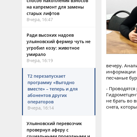
способ накопления взносов
на капремонт для замены
старых лифтов
Вчера, 16:47
Ради высоких надоев
ульяновский фермер чуть не
угробил козу: животное
умирало
Вчера, 16:19
вечеру. Анал
информации о
Т2 перезапускает
песчаные бур
программу «Выгодно
- Проводятся
вместе» – теперь и для
Гидрометцент
абонентов других
не брать во 
операторов
снега, котор
Вчера, 16:14
Ульяновский перевозчик
провернул аферу с
социальными проездными и