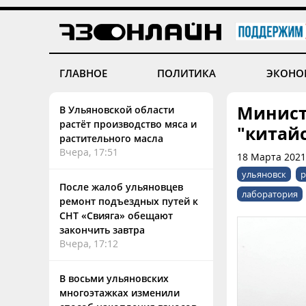
ГЛАВНОЕ
ПОЛИТИКА
ЭКОНО
Минист
В Ульяновской области
растёт производство мяса и
"китайс
растительного масла
Вчера, 17:51
18 Марта 2021
ульяновск
р
После жалоб ульяновцев
лаборатория
ремонт подъездных путей к
СНТ «Свияга» обещают
закончить завтра
Вчера, 17:12
В восьми ульяновских
многоэтажках изменили