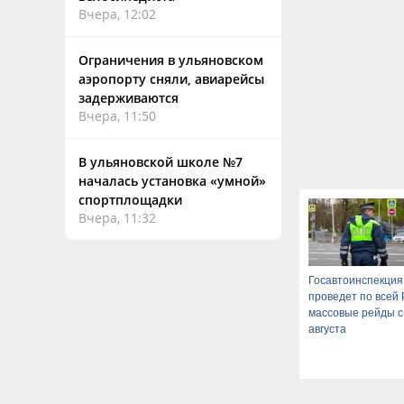
Вчера, 12:02
Ограничения в ульяновском
аэропорту сняли, авиарейсы
задерживаются
Вчера, 11:50
В ульяновской школе №7
началась установка «умной»
спортплощадки
Вчера, 11:32
Госавтоинспекция
проведет по всей 
массовые рейды с
августа