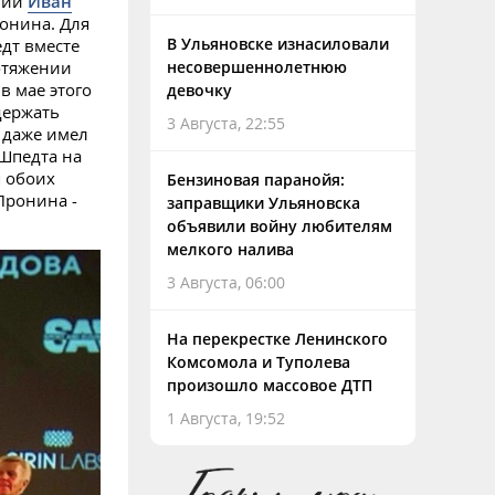
тний
Иван
онина. Для
В Ульяновске изнасиловали
едт вместе
ротяжении
несовершеннолетнюю
в мае этого
девочку
держать
3 Августа, 22:55
 даже имел
 Шпедта на
я обоих
Бензиновая паранойя:
Пронина -
заправщики Ульяновска
объявили войну любителям
мелкого налива
3 Августа, 06:00
На перекрестке Ленинского
Комсомола и Туполева
произошло массовое ДТП
1 Августа, 19:52