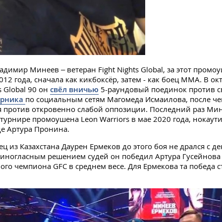
адимир Минеев – ветеран Fight Nights Global, за этот промо
012 года, сначала как кикбоксёр, затем - как боец ММА. В ок
s Global 90 он
свёл вничью
5-раундовый поединок против с
ерника
по социальным сетям Магомеда Исмаилова, после че
 против откровенно слабой оппозиции. Последний раз Мин
турнире промоушена Leon Warriors в мае 2020 года, нокаут
е Артура Пронина.
ц из Казахстана Даурен Ермеков до этого боя не дрался с д
единогласным решением судей он победил Артура Гусейнова
ого чемпиона GFC в среднем весе. Для Ермекова та победа с