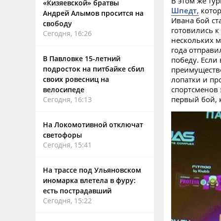
В этом же ту
«Кизяевской» братвы
Шпедт,
котор
Андрей Алымов просится на
Ивана бой ст
свободу
готовились к
Сегодня, 16:26
нескольких м
года отправи
В Павловке 15-летний
победу. Если
подросток на питбайке сбил
преимущество
своих ровесниц на
лопатки и пр
спортсменов 
велосипеде
первый бой, 
Сегодня, 16:13
На Локомотивной отключат
светофоры
Сегодня, 15:41
На трассе под Ульяновском
иномарка влетела в фуру:
есть пострадавший
Сегодня, 15:22