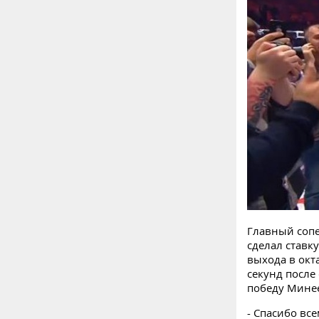
Главный сопе
сделал ставк
выхода в окт
секунд после
победу Минее
- Спасибо вс