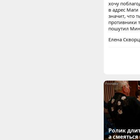
хочу поблаго
в адрес Маги 
значит, что т
противники т
пошутил Мин
Елена Скворц
Ролик длит
а смеяться