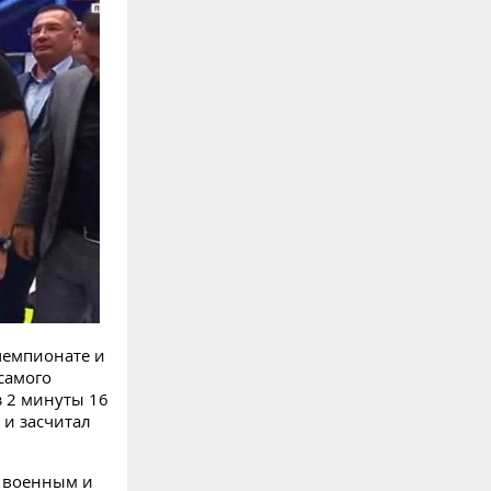
чемпионате и
самого
з 2 минуты 16
 и засчитал
ь военным и