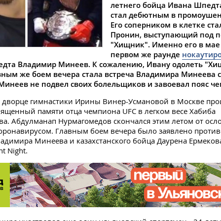
летнего бойца Ивана Шпедта
стал дебютным в промоушене 
Его соперником в клетке ста
Пронин, выступающий под 
"Хищник". Именно его в мае 
первом же раунде
нокаутир
дта Владимир Минеев. К сожалению, Ивану одолеть "Хи
авным же боем вечера стала встреча Владимира Минеева 
Минеев не подвел своих болельщиков и завоевал пояс ч
о дворце гимнастики Ирины Винер-Усмановой в Москве пр
ященный памяти отца чемпиона UFC в легком весе Хабиба
а. Абдулманап Нурмагомедов скончался этим летом от осл
оронавирусом. Главным боем вечера было заявлено против
адимира Минеева и казахстанского бойца Даурена Ермекова
t Night.