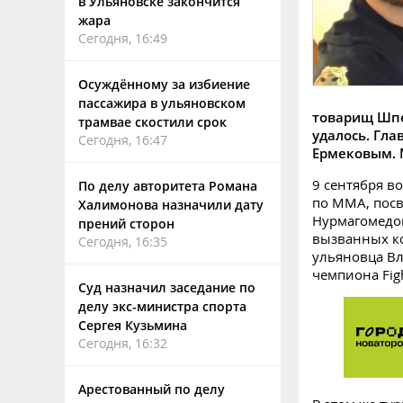
в Ульяновске закончится
жара
Сегодня, 16:49
Осуждённому за избиение
пассажира в ульяновском
товарищ Шпе
трамвае скостили срок
удалось. Гл
Сегодня, 16:47
Ермековым. 
9 сентября в
По делу авторитета Романа
по ММА, посв
Халимонова назначили дату
Нурмагомедов
прений сторон
вызванных к
Сегодня, 16:35
ульяновца Вл
чемпиона Figh
Суд назначил заседание по
делу экс-министра спорта
Сергея Кузьмина
Сегодня, 16:32
Арестованный по делу