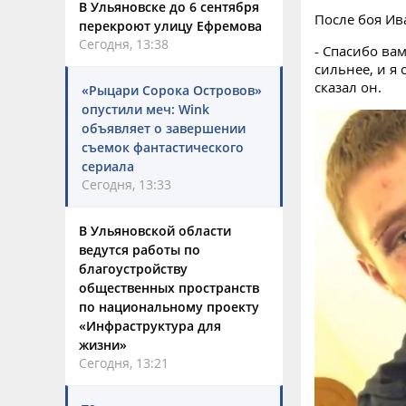
В Ульяновске до 6 сентября
После боя Ив
перекроют улицу Ефремова
Сегодня, 13:38
- Спасибо ва
сильнее, и я
сказал он.
«Рыцари Сорока Островов»
опустили меч: Wink
объявляет о завершении
съемок фантастического
сериала
Сегодня, 13:33
В Ульяновской области
ведутся работы по
благоустройству
общественных пространств
по национальному проекту
«Инфраструктура для
жизни»
Сегодня, 13:21