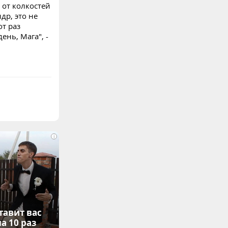
 от колкостей
др, это не
от раз
ень, Мага", -
i
тавит вас
а 10 раз