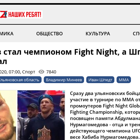
МИКА
ОБЩЕСТВО
КУЛЬТУРА
СП
стал чемпионом Fight Night, а Ш
ал
20, 07:00, Спорт
7840
льяновская область
Владимир Минеев
Иван Шпедт
ММА
Сразу два ульяновских бойц
участие в турнире по ММА о
промоутеров Fight Night Globa
Fighting Championship, кото
посвящен памяти Абдулман
Нурмагомедова - отца и тре
действующего чемпиона UFC
весе Хабиба Нурмагомедова.