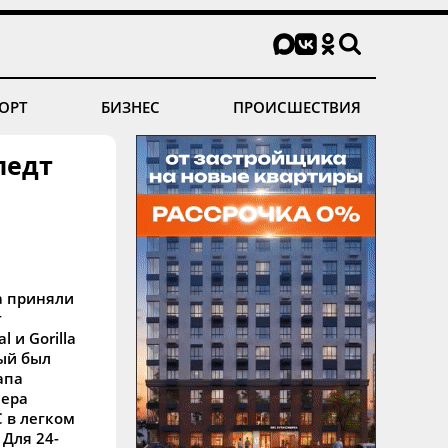
ОРТ
БИЗНЕС
ПРОИСШЕСТВИЯ
педт
а приняли
т
l и Gorilla
рый был
апа
нера
 в легком
 Для 24-