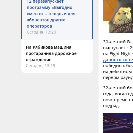
Т2 перезапускает
программу «Выгодно
вместе» – теперь и для
абонентов других
операторов
Сегодня, 13:20
30-летний Вл
На Рябикова машина
выступает с 2
на Fight Night
протаранила дорожное
давнего соп
ограждение
победных боя
Сегодня, 13:19
на дебютном 
первом раунд
32-летний бое
года, когда 
пояс временн
подряд.