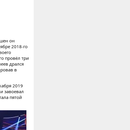
ушен он
тябре 2018-го
воего
го провёл три
еев дрался
ировав в
екабря 2019
 и завоевал
тала пятой