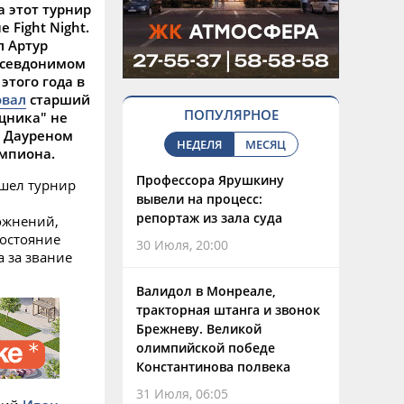
 этот турнир
Fight Night.
л Артур
псевдонимом
этого года в
овал
старший
ПОПУЛЯРНОЕ
щника" не
с Дауреном
НЕДЕЛЯ
МЕСЯЦ
емпиона.
Профессора Ярушкину
ошел турнир
вывели на процесс:
репортаж из зала суда
ожнений,
остояние
30 Июля, 20:00
 за звание
Валидол в Монреале,
тракторная штанга и звонок
Брежневу. Великой
олимпийской победе
Константинова полвека
31 Июля, 06:05