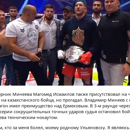
рник Минеева Магомед Исмаилов также присутствовал на 
у на казахстанского бойца, но прогадал. Владимир Минеев с 
агон имел преимущество над Ермековым. В 3-м раунде чере
 серии сокрушительных точных ударов судья остановил бой
ва техническим нокаутом.
ем, кто за меня болел, моему родному Ульяновску. Я являюс