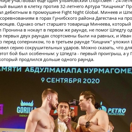
рнире участвовал еще один ульяновский спортсмен - 24-ле
ый вышел в клетку против 32-летнего Артура "Хищника" Пр
ал дебютным в промоушене Fight Night Global. Минеев и Шп
 соревнованиям в горах Гунибского района Дагестана на п
есяцев. Однако опыт старшего товарища Минеева, который 
л Пронина в нокаут в первом же раунде, не помог Шпедту о
 в первых двух раундах спортсмены были на равных, и Иван
 перед соперником, то в третьем раунде "Хищник" уложил
овел серию сокрушительных ударов. Можно сказать, что дл
этот бой был особенным: у Шпедта - первый проигрыш, а у 
который продлился дольше одного раунда.