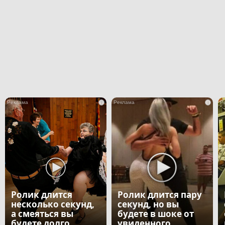
i
i
Ролик длится
Ролик длится пару
несколько секунд,
секунд, но вы
а смеяться вы
будете в шоке от
будете долго
увиденного