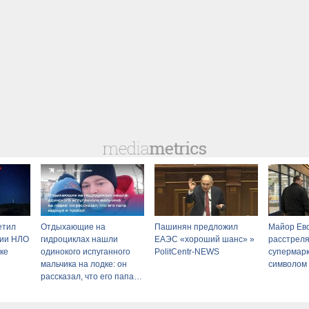
етил
Отдыхающие на
Пашинян предложил
Майор Ев
нии НЛО
гидроциклах нашли
ЕАЭС «хороший шанс» »
расстреля
ке
одинокого испуганного
PolitCentr-NEWS
супермарк
мальчика на лодке: он
символом
рассказал, что его папа
нырнул и пропал