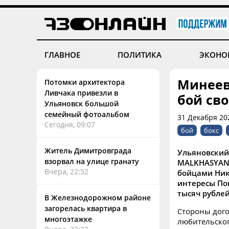
ГЛАВНОЕ
ПОЛИТИКА
ЭКОНО
Минеев
Потомки архитектора
Ливчака привезли в
бой св
Ульяновск большой
семейный фотоальбом
31 Декабря 202
Сегодня, 09:07
бой
бокс
Житель Димитровграда
Ульяновский
взорвал на улице гранату
MALKHASYAN 
Вчера, 22:52
бойцами Ник
интересы Поп
тысяч рублей
В Железнодорожном районе
загорелась квартира в
Стороны дого
многоэтажке
любительског