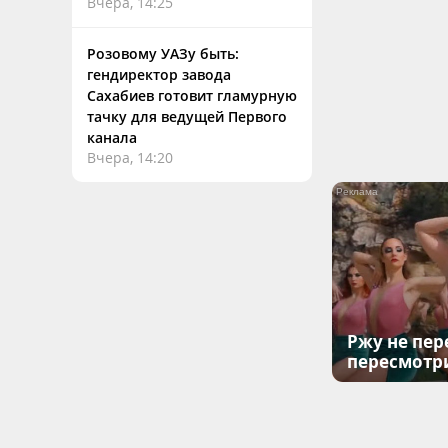
Вчера, 14:25
Розовому УАЗу быть:
гендиректор завода
Сахабиев готовит гламурную
тачку для ведущей Первого
канала
Вчера, 14:20
Ржу не пер
пересмотр