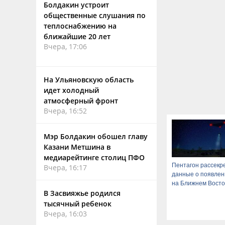
Болдакин устроит
общественные слушания по
теплоснабжению на
ближайшие 20 лет
Вчера, 17:06
На Ульяновскую область
идет холодный
атмосферный фронт
Вчера, 16:52
Мэр Болдакин обошел главу
Казани Метшина в
медиарейтинге столиц ПФО
Пентагон рассекр
Вчера, 16:17
данные о появле
на Ближнем Восто
В Засвияжье родился
тысячный ребенок
Вчера, 16:03