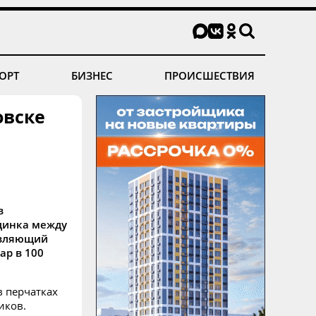
ОРТ
БИЗНЕС
ПРОИСШЕСТВИЯ
овске
в
динка между
авляющий
ар в 100
в перчатках
иков.