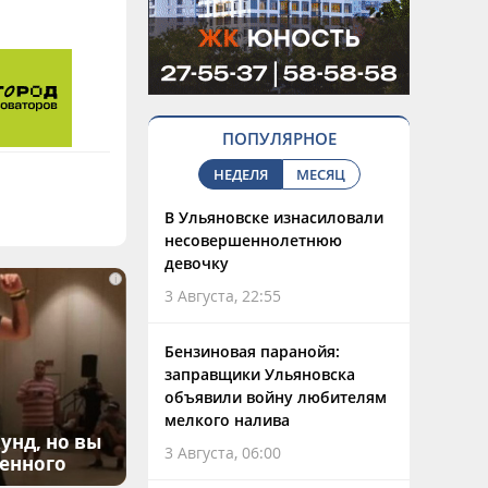
ПОПУЛЯРНОЕ
НЕДЕЛЯ
МЕСЯЦ
В Ульяновске изнасиловали
несовершеннолетнюю
девочку
i
3 Августа, 22:55
Бензиновая паранойя:
заправщики Ульяновска
объявили войну любителям
мелкого налива
унд, но вы
3 Августа, 06:00
денного