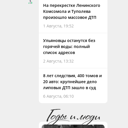
На перекрестке Ленинского
Комсомола и Туполева
произошло массовое ДТП
1 Августа, 19:52
Ульяновцы останутся без
горячей воды: полный
список адресов
2 Августа, 13:32
8 лет следствия, 400 томов и
20 авто: крупнейшее дело
липовых ДТП зашло в суд
6 Августа, 06:10