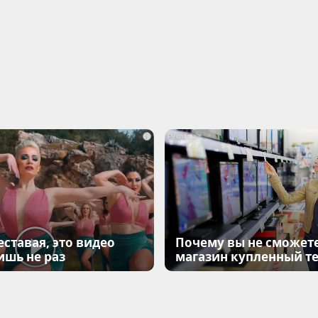
i
еставая, это видео
Почему вы не сможете
ишь не раз
магазин купленный т