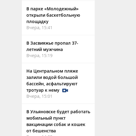
В парке «Молодежный»
открыли баскетбольную
площадку
Вчера, 15:41
В Засвияжье пропал 37-
летний мужчина
Вчера, 15:19
На Центральном пляже
залили водой большой
бассейн, асфальтируют
тротуар к нему
Вчера, 15:01
В Ульяновске будет работать
мобильный пункт
вакцинации собак и кошек
от бешенства