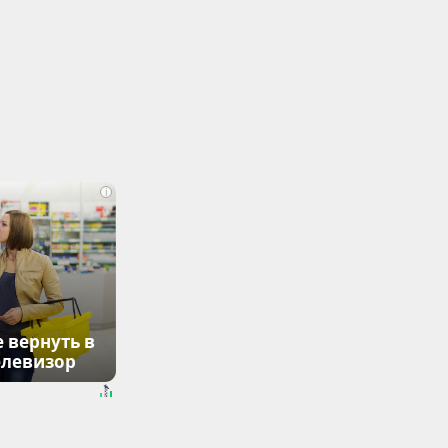
i
 вернуть в
елевизор