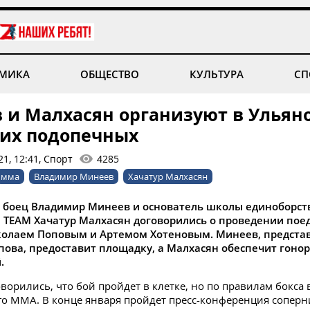
МИКА
ОБЩЕСТВО
КУЛЬТУРА
СП
 и Малхасян организуют в Ульян
оих подопечных
1, 12:41, Спорт
4285
мма
Владимир Минеев
Хачатур Малхасян
 боец Владимир Минеев и основатель школы единоборст
TEAM Хачатур Малхасян договорились о проведении пое
олаем Поповым и Артемом Хотеновым. Минеев, предст
ова, предоставит площадку, а Малхасян обеспечит гонор
.
ворились, что бой пройдет в клетке, но по правилам бокса 
о MMA. В конце января пройдет пресс-конференция соперн