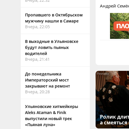
Вчера, 22:32
Андрей Семё
Пропавшего в Октябрьском
мужчину нашли в Самаре
Вчера, 22:05
В выходные в Ульяновске
будут ловить пьяных
водителей
Вчера, 21:41
До понедельника
Императорский мост
закрывают на ремонт
Вчера, 20:28
Ульяновские хитмейкеры
Aleks Ataman & Finik
Ролик длит
выпустили новый трек
а смеяться
«Пьяная луна»