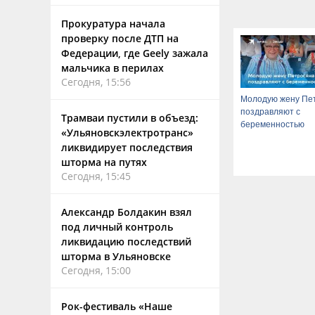
Прокуратура начала
проверку после ДТП на
Федерации, где Geely зажала
мальчика в перилах
Сегодня, 15:56
Молодую жену Пе
поздравляют с
Трамваи пустили в объезд:
беременностью
«Ульяновскэлектротранс»
ликвидирует последствия
шторма на путях
Сегодня, 15:45
Александр Болдакин взял
под личный контроль
ликвидацию последствий
шторма в Ульяновске
Сегодня, 15:00
Рок-фестиваль «Наше