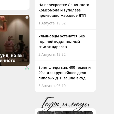
На перекрестке Ленинского
Комсомола и Туполева
произошло массовое ДТП
i
1 Августа, 19:52
Ульяновцы останутся без
горячей воды: полный
список адресов
2 Августа, 13:32
унд, но вы
денного
8 лет следствия, 400 томов и
20 авто: крупнейшее дело
липовых ДТП зашло в суд
6 Августа, 06:10