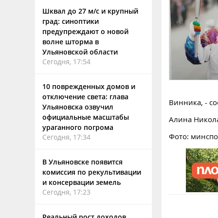
Шквал до 27 м/с и крупный
град: синоптики
предупреждают о новой
волне шторма в
Ульяновской области
Сегодня, 17:54
10 поврежденных домов и
отключение света: глава
Винника, - с
Ульяновска озвучил
официальные масштабы
Алина Никол
ураганного погрома
Фото: минспо
Сегодня, 17:34
В Ульяновске появится
комиссия по рекультивации
и консервации земель
Сегодня, 17:23
Реальный рост доходов