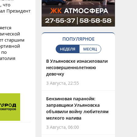
, что
сал Президент
яется
зической
ПОПУЛЯРНОЕ
ет старшим
ортивной
НЕДЕЛЯ
МЕСЯЦ
 по
атолия
В Ульяновске изнасиловали
несовершеннолетнюю
девочку
3 Августа, 22:55
Бензиновая паранойя:
заправщики Ульяновска
объявили войну любителям
мелкого налива
3 Августа, 06:00