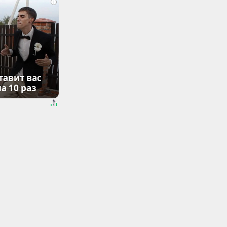
i
тавит вас
а 10 раз