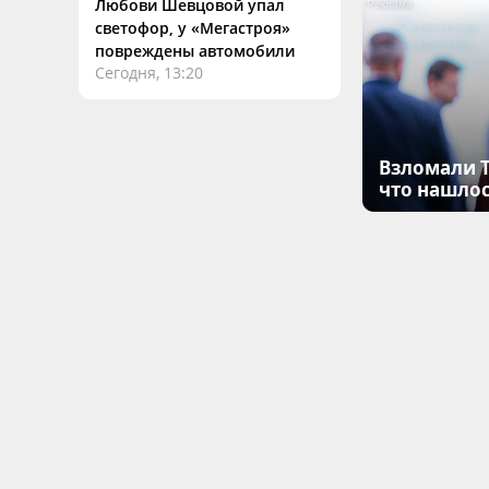
Любови Шевцовой упал
светофор, у «Мегастроя»
повреждены автомобили
Сегодня, 13:20
Взломали T
что нашлос