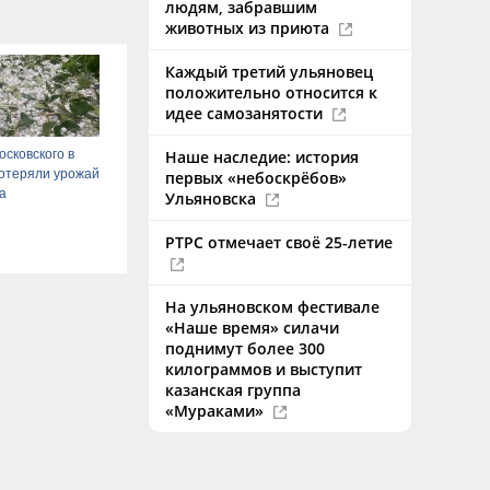
людям, забравшим
животных из приюта
Каждый третий ульяновец
положительно относится к
идее самозанятости
сковского в
Наше наследие: история
отеряли урожай
первых «небоскрёбов»
да
Ульяновска
РТРС отмечает своё 25-летие
На ульяновском фестивале
«Наше время» силачи
поднимут более 300
килограммов и выступит
казанская группа
«Мураками»