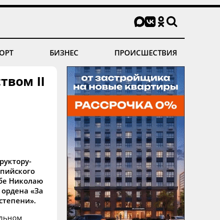
ОРТ
БИЗНЕС
ПРОИСШЕСТВИЯ
твом II
руктору-
пийского
ьбе Николаю
 ордена «За
 степени».
альном