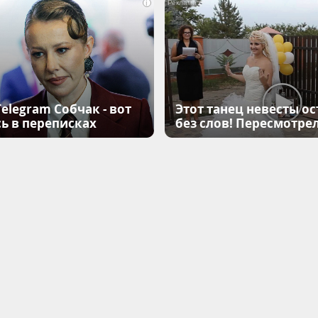
i
elegram Собчак - вот
Этот танец невесты ос
ь в переписках
без слов! Пересмотрел