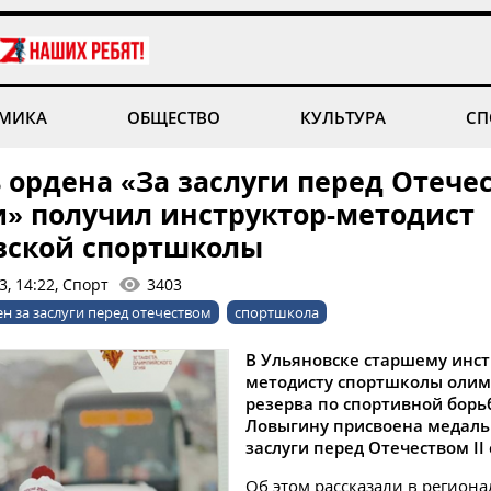
МИКА
ОБЩЕСТВО
КУЛЬТУРА
СП
ордена «За заслуги перед Отечес
и» получил инструктор-методист
вской спортшколы
3, 14:22, Спорт
3403
н за заслуги перед отечеством
спортшкола
В Ульяновске старшему инст
методисту спортшколы олим
резерва по спортивной бор
Ловыгину присвоена медаль
заслуги перед Отечеством II
Об этом рассказали в регион