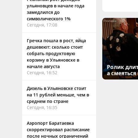
ульяновцев в начале года
замедлился до
символического 1%
Сегодня, 17:08
Гречка пошла в рост, яйца
дешевеют: сколько стоит
собрать продуктовую
корзину в Ульяновске в
начале августа
Ролик длит
Сегодня, 16:52
а смеяться
Дизель в Ульяновске стоит
на 11 рублей меньше, чем в
среднем по стране
Сегодня, 16:35
Аэропорт Баратаевка
скорректировал расписание
после ночных ограничений