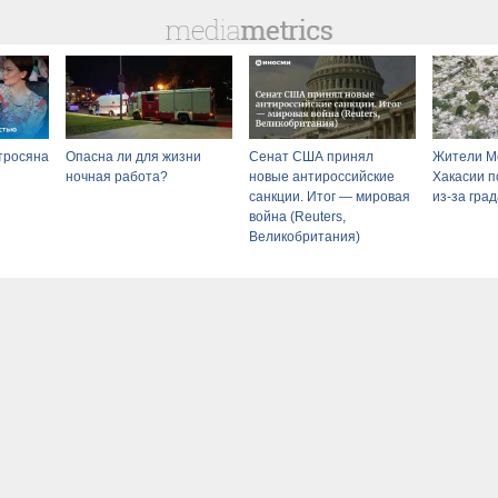
тросяна
Опасна ли для жизни
Сенат США принял
Жители Мо
ночная работа?
новые антироссийские
Хакасии п
санкции. Итог — мировая
из-за гра
война (Reuters,
Великобритания)