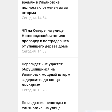
время» в Ульяновске
полностью отменен из-за
шторма
Сегодня, 14:54
ЧП на Севере: на улице
Новгородской затопило
проводку в пострадавшем
от упавшего дерева доме
Сегодня, 14:38
Пересидеть не удастся:
обрушившийся на
Ульяновск мощный шторм
задержится до конца
выходных
Сегодня, 13:28
Последствия непогоды в
Ульяновске: на улице