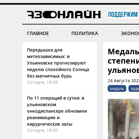
ГЛАВНОЕ
ПОЛИТИКА
ЭКОНО
Медаль 
Передышка для
метеозависимых: в
степен
Ульяновске прогнозируют
ульяно
неделю спокойного Солнца
без магнитных бурь
24 Августа 202
Сегодня, 18:08
медаль
орде
По 11 операций в сутки: в
ульяновском
онкодиспансере обновили
реанимацию и
хирургические залы
Сегодня, 18:00