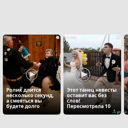
i
i
Ролик длится
Этот танец невесты
несколько секунд,
оставит вас без
а смеяться вы
слов!
будете долго
Пересмотрела 10
раз