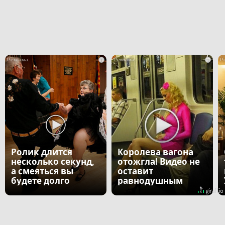
i
i
Ролик длится
Королева вагона
несколько секунд,
отожгла! Видео не
а смеяться вы
оставит
будете долго
равнодушным