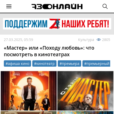
27.03.2025, 05:59
Культура
2805
«Мастер» или «Походу любовь»: что
посмотреть в кинотеатрах
#афиша кино
#кинотеатр
#премьера
#премьерный по