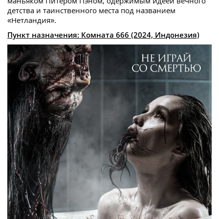
маньяком Питером Пэном, одержимым идеей вечного
детства и таинственного места под названием
«Нетландия».
Пункт назначения: Комната 666 (2024, Индонезия)