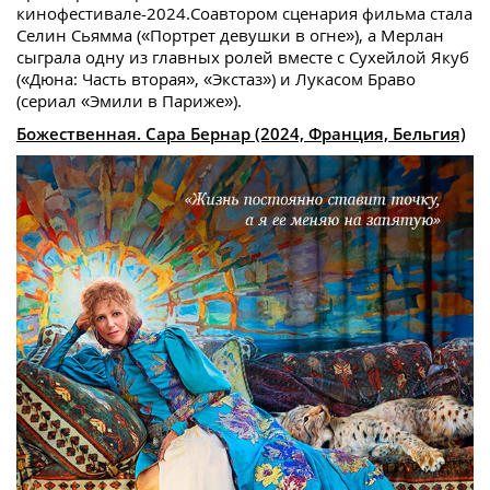
кинофестивале-2024.Соавтором сценария фильма стала
Селин Сьямма («Портрет девушки в огне»), а Мерлан
сыграла одну из главных ролей вместе с Сухейлой Якуб
(«Дюна: Часть вторая», «Экстаз») и Лукасом Браво
(сериал «Эмили в Париже»).
Божественная. Сара Бернар (2024, Франция, Бельгия)