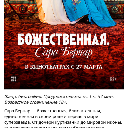
Жанр: биография. Продолжительность: 1 ч. 37 мин.
Возрастное ограничение 18+.
Сара Бернар — божественная, блистательная,
единственная в своем роде и первая в мире
суперзвезда. От дочери куртизанки до мировой иконы,
она покоряла своим талантом и бросала вызов