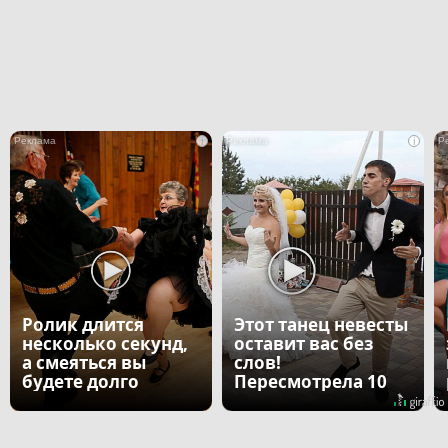
i
i
Ролик длится
Этот танец невесты
несколько секунд,
оставит вас без
а смеяться вы
слов!
будете долго
Пересмотрела 10
раз