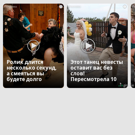
i
i
Ролик длится
Этот танец невесты
несколько секунд,
оставит вас без
а смеяться вы
слов!
будете долго
Пересмотрела 10
раз