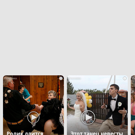
i
i
Ролик длится
Этот танец невесты