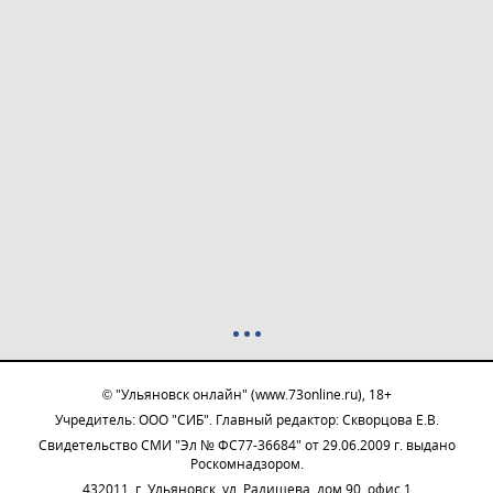
© "Ульяновск онлайн" (www.73online.ru), 18+
Учредитель: ООО "СИБ". Главный редактор: Скворцова Е.В.
Свидетельство СМИ "Эл № ФС77-36684" от 29.06.2009 г. выдано
Роскомнадзором.
432011, г. Ульяновск, ул. Радищева, дом 90, офис 1