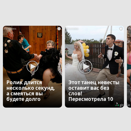
i
i
Ролик длится
Этот танец невесты
несколько секунд,
оставит вас без
а смеяться вы
слов!
будете долго
Пересмотрела 10
раз