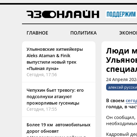
ГЛАВНОЕ
ПОЛИТИКА
ЭКОНО
Люди м
Ульяновские хитмейкеры
Aleks Ataman & Finik
Ульянов
выпустили новый трек
специа
«Пьяная луна»
Сегодня, 17:56
24 Апреля 202
алексей русск
Чепухин бьет тревогу: его
подсолнухи атакуют
В своем
сего
прожорливые гусеницы
голода, в ча
Сегодня, 17:55
Он сообщил, 
необходимых 
Более 19 км автомобильных
дорог обновят
Кадровый деф