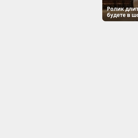
Ролик длит
будете в ш