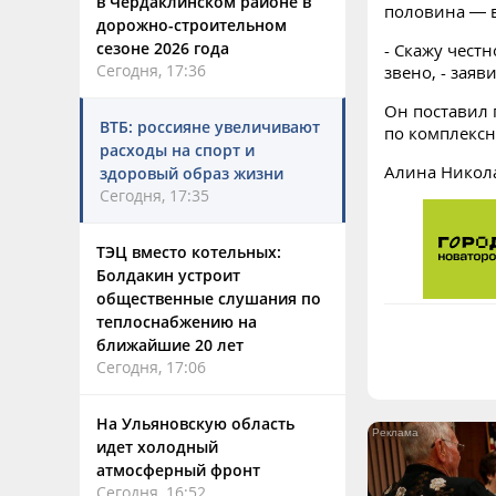
в Чердаклинском районе в
половина — 
дорожно-строительном
сезоне 2026 года
- Скажу чест
Сегодня, 17:36
звено, - заяв
Он поставил
ВТБ: россияне увеличивают
по комплексн
расходы на спорт и
Алина Никол
здоровый образ жизни
Сегодня, 17:35
ТЭЦ вместо котельных:
Болдакин устроит
общественные слушания по
теплоснабжению на
ближайшие 20 лет
Сегодня, 17:06
На Ульяновскую область
идет холодный
атмосферный фронт
Сегодня, 16:52