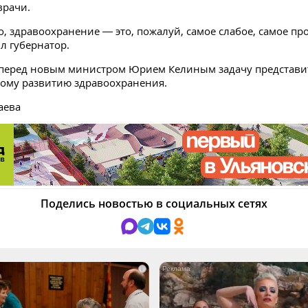
врачи.
но, здравоохранение — это, пожалуй, самое слабое, самое п
ил губернатор.
 перед новым министром Юрием Келиным задачу представи
ому развитию здравоохранения.
аева
Поделись новостью в социальных сетях
i