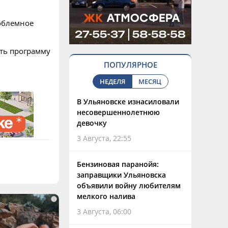
роблемное
ть программу
ПОПУЛЯРНОЕ
НЕДЕЛЯ
МЕСЯЦ
В Ульяновске изнасиловали
несовершеннолетнюю
девочку
3 Августа, 22:55
Бензиновая паранойя:
заправщики Ульяновска
объявили войну любителям
мелкого налива
i
3 Августа, 06:00