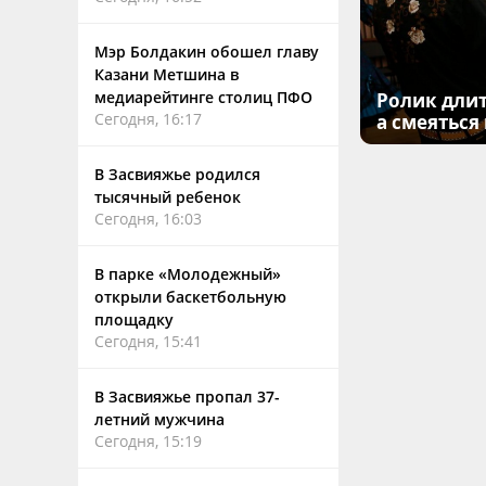
Мэр Болдакин обошел главу
Казани Метшина в
медиарейтинге столиц ПФО
Ролик длит
Сегодня, 16:17
а смеяться
В Засвияжье родился
тысячный ребенок
Сегодня, 16:03
В парке «Молодежный»
открыли баскетбольную
площадку
Сегодня, 15:41
В Засвияжье пропал 37-
летний мужчина
Сегодня, 15:19