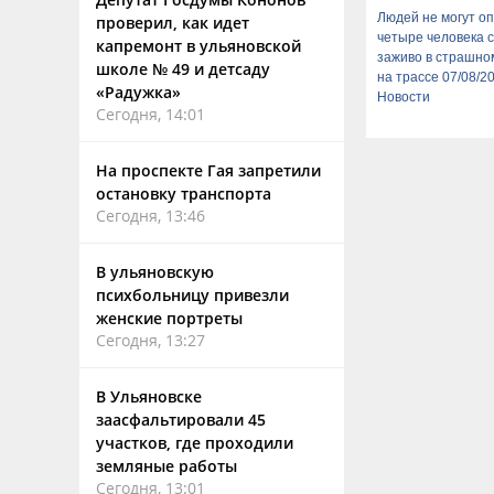
Людей не могут оп
проверил, как идет
четыре человека 
капремонт в ульяновской
заживо в страшно
школе № 49 и детсаду
на трассе 07/08/2
«Радужка»
Новости
Сегодня, 14:01
На проспекте Гая запретили
остановку транспорта
Сегодня, 13:46
В ульяновскую
психбольницу привезли
женские портреты
Сегодня, 13:27
В Ульяновске
заасфальтировали 45
участков, где проходили
земляные работы
Сегодня, 13:01