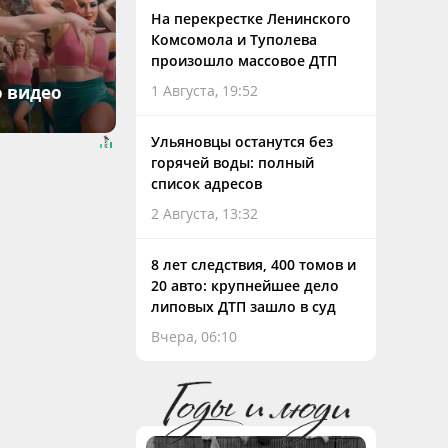
На перекрестке Ленинского
Комсомола и Туполева
произошло массовое ДТП
о видео
1 Августа, 19:52
Ульяновцы останутся без
горячей воды: полный
список адресов
2 Августа, 13:32
8 лет следствия, 400 томов и
20 авто: крупнейшее дело
липовых ДТП зашло в суд
Вчера, 06:10