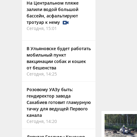
На Центральном пляже
залили водой большой
бассейн, асфальтируют
тротуар к нему
Сегодня, 15:01
В Ульяновске будет работать
мобильный пункт
вакцинации собак и кошек
от бешенства
Сегодня, 14:25
Розовому УАЗу быть:
гендиректор завода
Сахабиев готовит гламурную
тачку для ведущей Первого
канала
Сегодня, 14:20
Депутат Госдумы Кононов