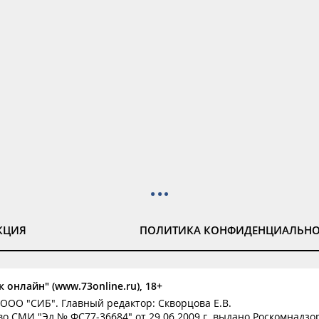
КЦИЯ
ПОЛИТИКА КОНФИДЕНЦИАЛЬН
 онлайн" (www.73online.ru), 18+
ООО "СИБ". Главный редактор: Скворцова Е.В.
о СМИ "Эл № ФС77-36684" от 29.06.2009 г. выдано Роскомнадзо