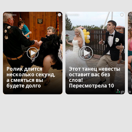
i
i
Ролик длится
Этот танец невесты
несколько секунд,
оставит вас без
а смеяться вы
слов!
будете долго
Пересмотрела 10
раз