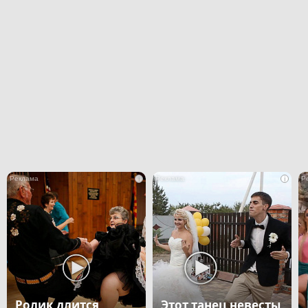
i
i
Ролик длится
Этот танец невесты