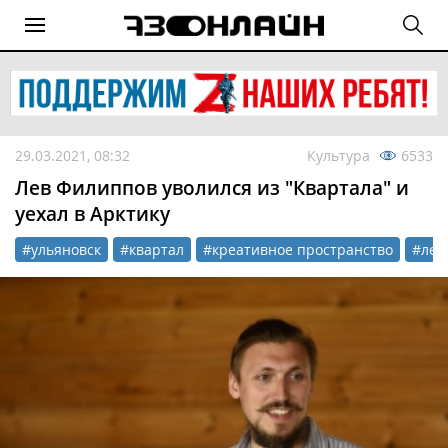
29.03.2021, 08:32
Культура
6533
Лев Филиппов уволился из "Квартала" и
уехал в Арктику
#ульяновск
#квартал
#креативное пространство
#лев