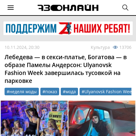
10.11.2024, 20:30
Культура
13706
Лебедева — в секси-платье, Богатова — в
образе Памелы Андерсон: Ulyanovsk
Fashion Week завершилась тусовкой на
парковке
#неделя моды
#показ
#мода
#Ulyanovsk Fashion Week