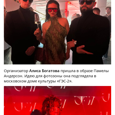
Организатор
Алиса Богатова
пришла в образе Памелы
Андерсон. Идею для фотозоны она подглядела в
московском доме культуры «ГЭС-2».