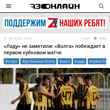
21.08.2024, 18:30
Спорт
2884
«Ладу» не заметили: «Волга» побеждает в
первом кубковом матче
#спорт
#футбольная Волга
#матч
#лада
#Кубок Росс