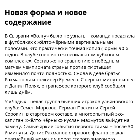
Новая форма и новое
содержание
В Сызрани «Волгу» было не узнать – команда предстала
в футболках с жёлто-чёрными вертикальными
полосами. Это практически точная копия формы 90-х
годов. В клубе говорят о «специальном кубковом
комплекте». Состав же по сравнению с победным
матчем чемпионата страны против «Иртыша»
изменился почти полностью. Снова в деле братья
Рахмановы и голкипер Еремеев. С первых минут вышел
и Данил Полях, о трансфере которого клуб сообщил
лишь днём.
У «Лады» - целая группа бывших игроков ульяновского
клуба: Семён Морозов, Герман Паскин и Сергей
Сорокин в стартовом составе, а многоопытный экс-
капитан «жёлто-чёрных» Руслан Махмутов выйдет на
замену. Самые яркие события первого тайма – после 30-
й минуты. Денис Рахманов с правого фланга создал
опаснейший момент у ворот старого знакомого