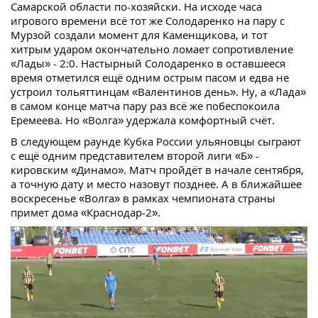
Самарской области по-хозяйски. На исходе часа
игрового времени всё тот же Солодаренко на пару с
Мурзой создали момент для Каменщикова, и тот
хитрым ударом окончательно ломает сопротивление
«Лады» - 2:0. Настырный Солодаренко в оставшееся
время отметился ещё одним острым пасом и едва не
устроил тольяттинцам «Валентинов день». Ну, а «Лада»
в самом конце матча пару раз всё же побеспокоила
Еремеева. Но «Волга» удержала комфортный счёт.
В следующем раунде Кубка России ульяновцы сыграют
с ещё одним представителем второй лиги «Б» -
кировским «Динамо». Матч пройдёт в начале сентября,
а точную дату и место назовут позднее. А в ближайшее
воскресенье «Волга» в рамках чемпионата страны
примет дома «Краснодар-2».