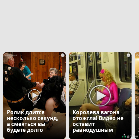
i
i
Ролик длится
Королева вагона
несколько секунд,
отожгла! Видео не
а смеяться вы
оставит
будете долго
равнодушным