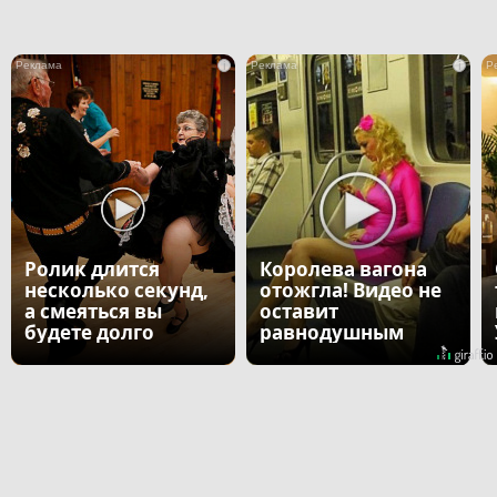
i
i
Ролик длится
Королева вагона
несколько секунд,
отожгла! Видео не
а смеяться вы
оставит
будете долго
равнодушным