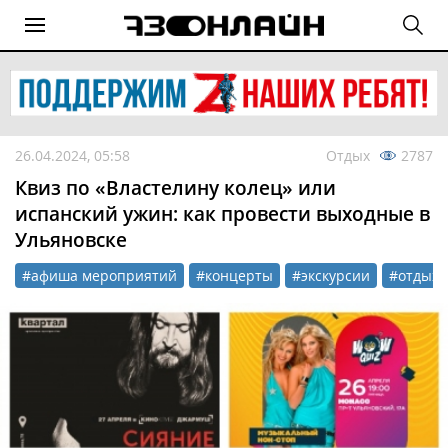
26.04.2024, 05:58
Отдых
2787
Квиз по «Властелину колец» или
испанский ужин: как провести выходные в
Ульяновске
#афиша мероприятий
#концерты
#экскурсии
#отдых