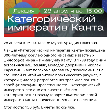
28 апреля в 15:00. Место: Музей Аркадия Пластова.
Лекция «Категорический императив Канта» посвящена
300-летнему юбилею одного из самых известных
философов мира – Иммануилу Канту. В 1789 году с ним
встретился наш земляк, молодой дворянин Николай
Карамзин. Кант порекомендовал ему познакомиться с
его новой книгой «Критика практического разума», в
которой философ разработал центральное понятие
своей философии нравственности – категорический
императив. Что оно означает? В чём его
категоричность? Почему говорят: «Категорический
императив Канта повелевает» - узнаете на лекции.
Стоимость: 150 руб. Билеты по
ссылке
.