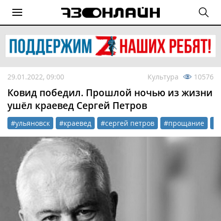
29.01.2022, 09:00
Культура
10576
Ковид победил. Прошлой ночью из жизни
ушёл краевед Сергей Петров
#ульяновск
#краевед
#сергей петров
#прощание
#