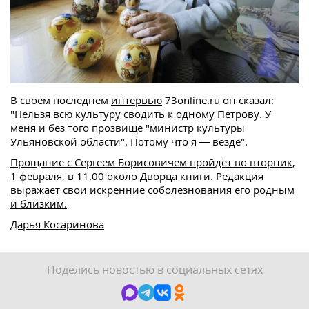
В своём последнем
интервью
73online.ru он сказал:
"Нельзя всю культуру сводить к одному Петрову. У
меня и без того прозвище "министр культуры
Ульяновской области". Потому что я — везде".
Прощание с Сергеем Борисовичем пройдёт во вторник,
1 февраля, в 11.00 около Дворца книги. Редакция
выражает свои искренние соболезнования его родным
и близким.
Дарья Косаринова
Поделись новостью в социальных сетях