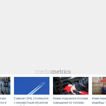
ских
Самолет DHL столкнулся
Новак поделился итогами
Коми-пер
тся в
с неизвестным объектом
совещания по топливу:
индейцы.