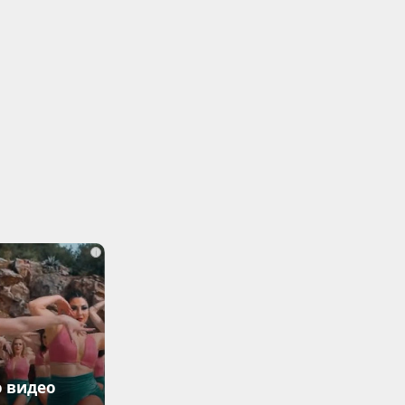
i
о видео