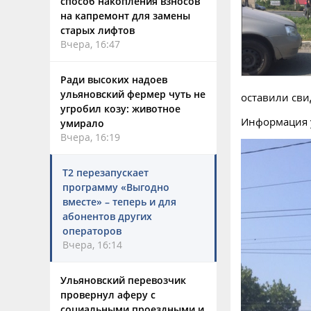
способ накопления взносов
на капремонт для замены
старых лифтов
Вчера, 16:47
Ради высоких надоев
ульяновский фермер чуть не
оставили сви
угробил козу: животное
Информация у
умирало
Вчера, 16:19
Т2 перезапускает
программу «Выгодно
вместе» – теперь и для
абонентов других
операторов
Вчера, 16:14
Ульяновский перевозчик
провернул аферу с
социальными проездными и