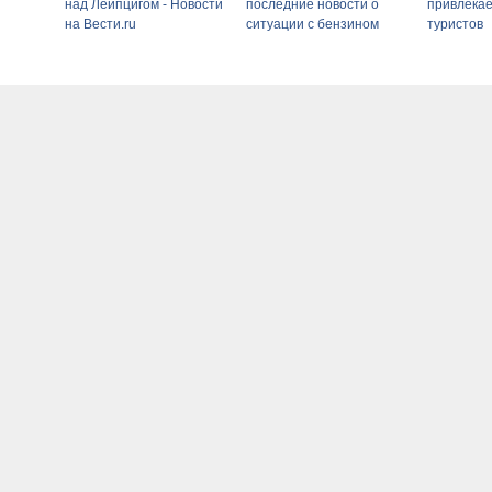
над Лейпцигом - Новости
последние новости о
привлека
на Вести.ru
ситуации с бензином
туристов