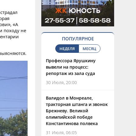
страдал
орая
ови», «А
и походу не
ментарии
ПОПУЛЯРНОЕ
НЕДЕЛЯ
МЕСЯЦ
выясняются.
Профессора Ярушкину
вывели на процесс:
репортаж из зала суда
30 Июля, 20:00
Валидол в Монреале,
тракторная штанга и звонок
Брежневу. Великой
олимпийской победе
Константинова полвека
31 Июля, 06:05