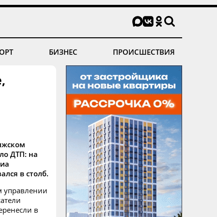
ОРТ
БИЗНЕС
ПРОИСШЕСТВИЯ
,
олжском
ло ДТП: на
Киа
ался в столб.
м управлении
сатели
еренесли в