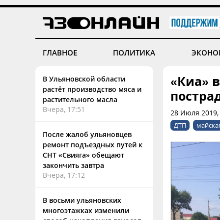
ГЛАВНОЕ
ПОЛИТИКА
ЭКОНО
«Киа» в
В Ульяновской области
растёт производство мяса и
постра
растительного масла
Вчера, 17:51
28 Июля 2019,
ДТП
майска
После жалоб ульяновцев
ремонт подъездных путей к
СНТ «Свияга» обещают
закончить завтра
Вчера, 17:12
В восьми ульяновских
многоэтажках изменили