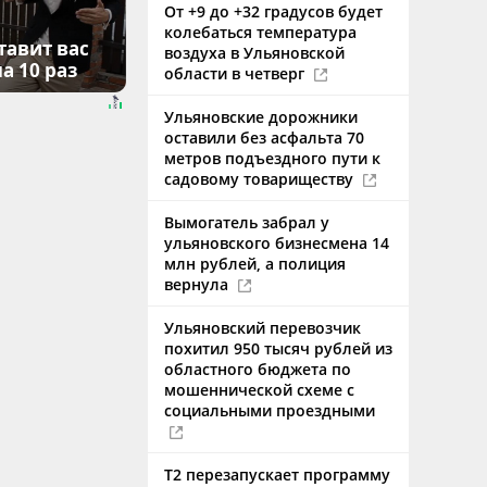
От +9 до +32 градусов будет
колебаться температура
тавит вас
воздуха в Ульяновской
а 10 раз
области в четверг
Ульяновские дорожники
оставили без асфальта 70
метров подъездного пути к
садовому товариществу
Вымогатель забрал у
ульяновского бизнесмена 14
млн рублей, а полиция
вернула
Ульяновский перевозчик
похитил 950 тысяч рублей из
областного бюджета по
мошеннической схеме с
социальными проездными
Т2 перезапускает программу