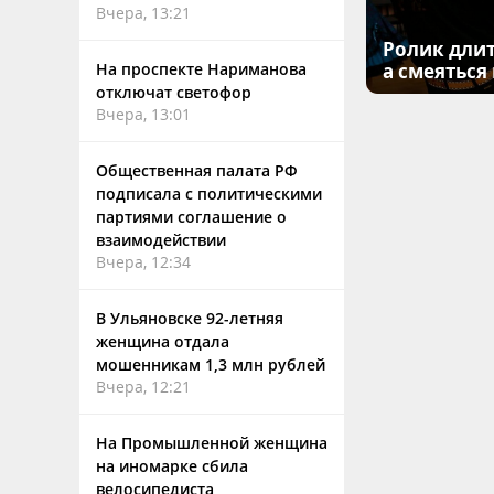
Вчера, 13:21
Ролик длит
На проспекте Нариманова
а смеяться
отключат светофор
Вчера, 13:01
Общественная палата РФ
подписала с политическими
партиями соглашение о
взаимодействии
Вчера, 12:34
В Ульяновске 92-летняя
женщина отдала
мошенникам 1,3 млн рублей
Вчера, 12:21
На Промышленной женщина
на иномарке сбила
велосипедиста