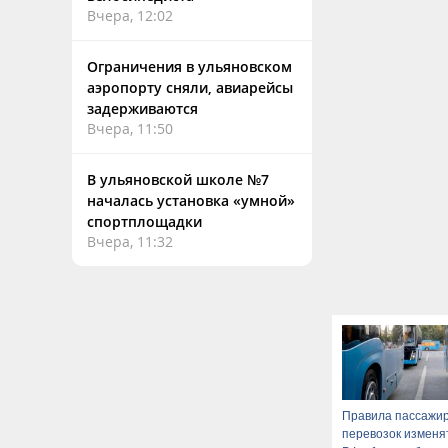
Вчера, 12:02
Ограничения в ульяновском
аэропорту сняли, авиарейсы
задерживаются
Вчера, 11:50
В ульяновской школе №7
началась установка «умной»
спортплощадки
Вчера, 11:32
Правила пассажир
перевозок изменя