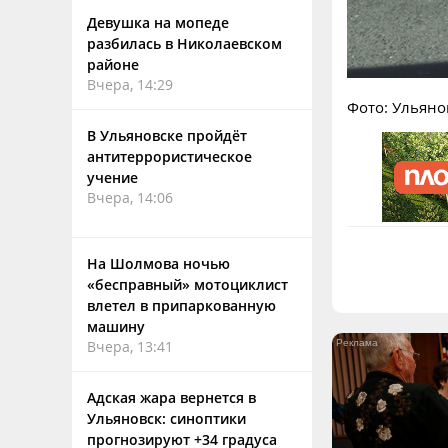
Девушка на мопеде
разбилась в Николаевском
районе
Вчера, 14:29
Фото: Ульяно
В Ульяновске пройдёт
антитеррористическое
учение
Вчера, 14:06
На Шолмова ночью
«бесправный» мотоциклист
влетел в припаркованную
машину
Вчера, 13:41
Адская жара вернется в
Ульяновск: синоптики
прогнозируют +34 градуса