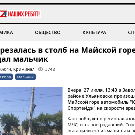
МИКА
ОБЩЕСТВО
КУЛЬТУРА
СП
резалась в столб на Майской горе
дал мальчик
 09:44, Криминал
3748
я гора
мальчик
Вчера, 27 июля, 13:43 в Зав
районе Ульяновска произош
Майской горе автомобиль "
Спортейдж" на скорости врез
Как сообщают в регионально
МЧС, есть пострадавший. Спа
вытащили его из машины и п