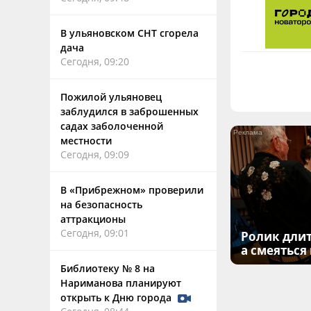
В ульяновском СНТ сгорела
дача
Сегодня, 09:20
Пожилой ульяновец
заблудился в заброшенных
садах заболоченной
местности
Сегодня, 09:09
В «Прибрежном» проверили
на безопасность
аттракционы
Сегодня, 09:01
Ролик длит
а смеяться
Библиотеку № 8 на
Нариманова планируют
открыть к Дню города