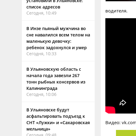
установили в Ульяновске:
список адресов
водителя.
Сегодня, 10:49
В Инзе пьяный мужчина во
сне навалился всем телом на
маленькую девочку:
ребенок задохнулся и умер
Сегодня, 10:33
В Ульяновскую область с
начала года завезли 267
тонн рыбных консервов из
Калининграда
Сегодня, 10:06
В Ульяновске будут
асфальтировать подъезд к
Видео: vk.co
СНТ «Лужки» и «Сахаровская
мельница»
Сегодня, 09:48