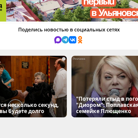
Поделись новостью в социальных сетях
i
"Потеряли стыд в пого
ся несколько секунд,
"Диором": Поплавска
 вы будете долго
семейке Плющенко