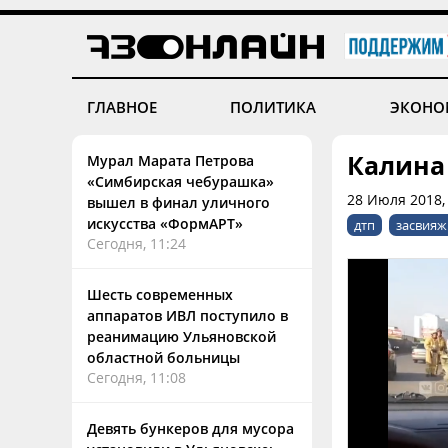
ГЛАВНОЕ
ПОЛИТИКА
ЭКОНО
Калина
Мурал Марата Петрова
«Симбирская чебурашка»
28 Июля 2018,
вышел в финал уличного
искусства «ФормАРТ»
дтп
засвияж
Сегодня, 11:24
Шесть современных
аппаратов ИВЛ поступило в
реанимацию Ульяновской
областной больницы
Сегодня, 11:08
Девять бункеров для мусора