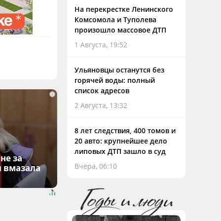
На перекрестке Ленинского
Комсомола и Туполева
произошло массовое ДТП
1 Августа, 19:52
Ульяновцы останутся без
горячей воды: полный
список адресов
i
2 Августа, 13:32
8 лет следствия, 400 томов и
20 авто: крупнейшее дело
липовых ДТП зашло в суд
не за
Вчера, 06:10
я вмазала