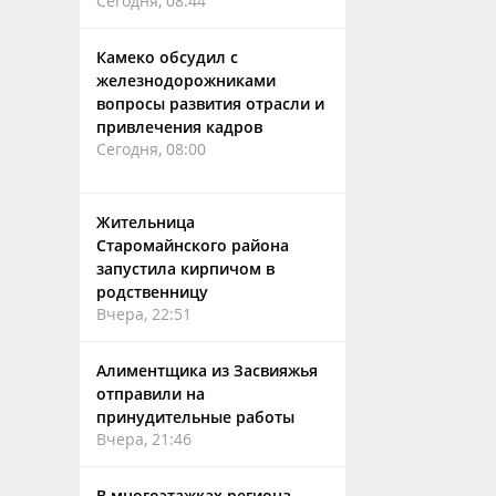
Сегодня, 08:44
Камеко обсудил с
железнодорожниками
вопросы развития отрасли и
привлечения кадров
Сегодня, 08:00
Жительница
Старомайнского района
запустила кирпичом в
родственницу
Вчера, 22:51
Алиментщика из Засвияжья
отправили на
принудительные работы
Вчера, 21:46
В многоэтажках региона