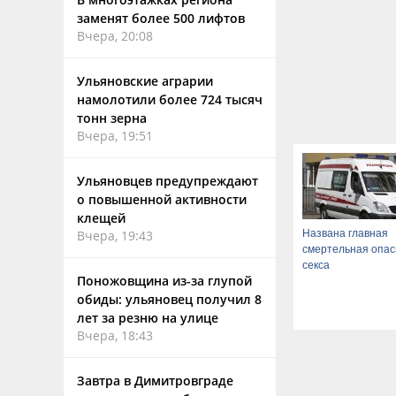
заменят более 500 лифтов
Вчера, 20:08
Ульяновские аграрии
намолотили более 724 тысяч
тонн зерна
Вчера, 19:51
Ульяновцев предупреждают
о повышенной активности
клещей
Названа главная
Вчера, 19:43
смертельная опас
секса
Поножовщина из-за глупой
обиды: ульяновец получил 8
лет за резню на улице
Вчера, 18:43
Завтра в Димитровграде