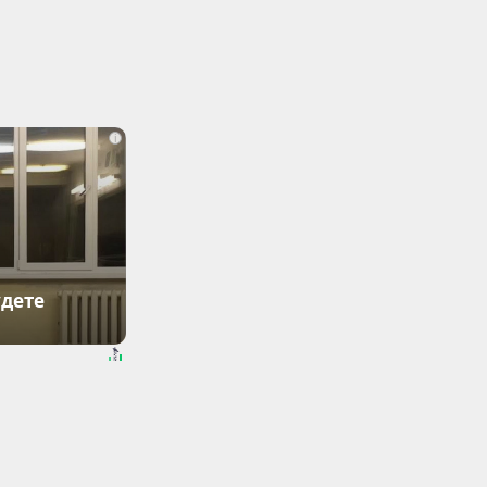
i
удете