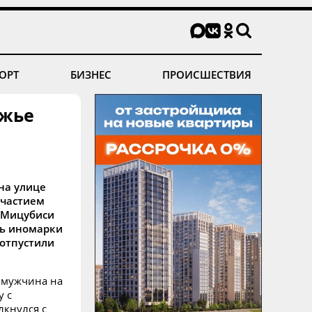
ОРТ
БИЗНЕС
ПРОИСШЕСТВИЯ
яжье
на улице
участием
 Мицубиси
ль иномарки
 отпустили
 мужчина на
у с
лкнулся с