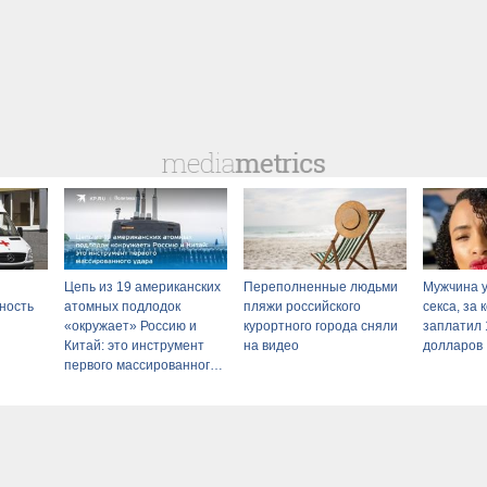
Цепь из 19 американских
Переполненные людьми
Мужчина у
ность
атомных подлодок
пляжи российского
секса, за
«окружает» Россию и
курортного города сняли
заплатил 
Китай: это инструмент
на видео
долларов
первого массированного
удара