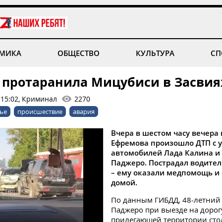
МИКА
ОБЩЕСТВО
КУЛЬТУРА
СП
 протаранила Мицубиси в Засви
 15:02, Криминал
2270
ье
происшествие
авария
Вчера в шестом часу вечера 
Ефремова произошло ДТП с 
автомобилей Лада Калина и
Паджеро. Пострадал водите
– ему оказали медпомощь и
домой.
По данным ГИБДД, 48-летний
Паджеро при выезде на дорог
прилегающей территории сто