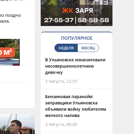
ло поздно
реля.
ПОПУЛЯРНОЕ
НЕДЕЛЯ
МЕСЯЦ
В Ульяновске изнасиловали
несовершеннолетнюю
девочку
3 Августа, 22:55
Бензиновая паранойя:
заправщики Ульяновска
объявили войну любителям
мелкого налива
i
3 Августа, 06:00