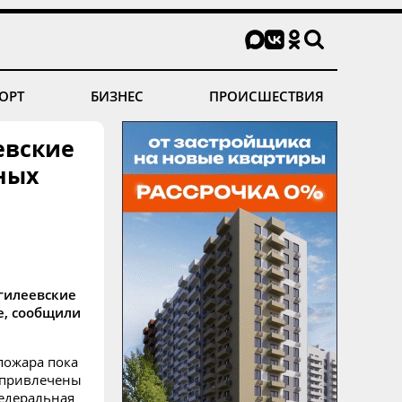
ОРТ
БИЗНЕС
ПРОИСШЕСТВИЯ
евские
ных
гилеевские
е, cообщили
пожара пока
 привлечены
федеральная