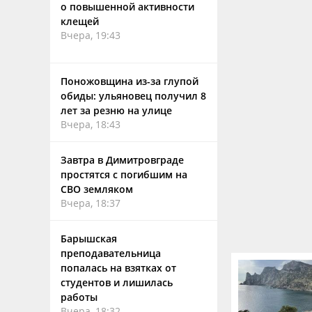
о повышенной активности
клещей
Вчера, 19:43
Поножовщина из-за глупой
обиды: ульяновец получил 8
лет за резню на улице
Вчера, 18:43
Завтра в Димитровграде
простятся с погибшим на
СВО земляком
Вчера, 18:37
Барышская
преподавательница
попалась на взятках от
студентов и лишилась
работы
Вчера, 18:32