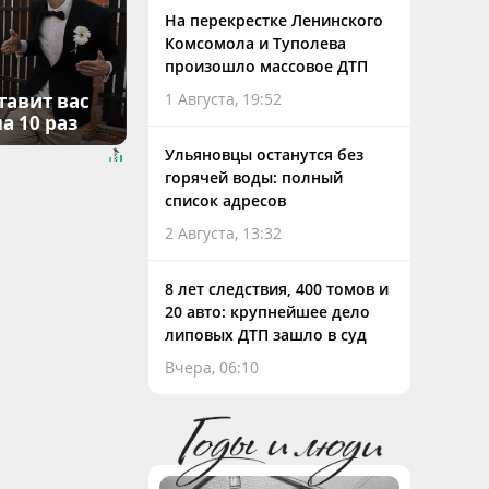
На перекрестке Ленинского
Комсомола и Туполева
произошло массовое ДТП
тавит вас
1 Августа, 19:52
а 10 раз
Ульяновцы останутся без
горячей воды: полный
список адресов
2 Августа, 13:32
8 лет следствия, 400 томов и
20 авто: крупнейшее дело
липовых ДТП зашло в суд
Вчера, 06:10