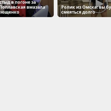
стыд в погоне за
 Поплавская вмазала
Ролик из Омска: вы б
лющенко
смеяться долго