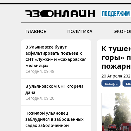
ГЛАВНОЕ
ПОЛИТИКА
ЭКОНО
К туше
В Ульяновске будут
асфальтировать подъезд к
горы» 
СНТ «Лужки» и «Сахаровская
пожар
мельница»
Сегодня, 09:48
20 Апреля 202
пожары
нац
В ульяновском СНТ сгорела
дача
Сегодня, 09:20
Пожилой ульяновец
заблудился в заброшенных
садах заболоченной