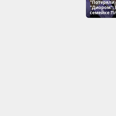
"Потеряли 
"Диором":
семейке П