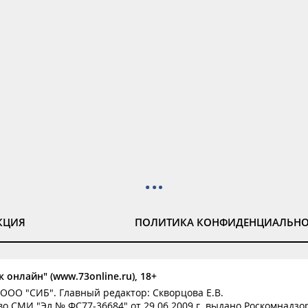
КЦИЯ
ПОЛИТИКА КОНФИДЕНЦИАЛЬН
 онлайн" (www.73online.ru), 18+
ООО "СИБ". Главный редактор: Скворцова Е.В.
о СМИ "Эл № ФС77-36684" от 29.06.2009 г. выдано Роскомнадзо