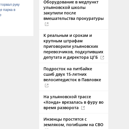
Оборудование в медпункт
торвал руку
ульяновской школы
е парка в
закупили после
е
вмешательства прокуратуры
К реальным и срокам и
крупным штрафам
приговорили ульяновских
перевозчиков, подкупивших
депутата и директора ЦГБ
Подросток на питбайке
сшиб двух 15-летних
велосипедисток в Павловке
На ульяновской трассе
«Хонда» врезалась в фуру во
время разворота
Инзенцы простятся с
земляком, погибшим на СВО