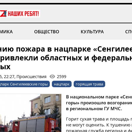
МИКА
ОБЩЕСТВО
КУЛЬТУРА
СП
нию пожара в нацпарке «Сенгиле
привлекли областных и федераль
ных
5, 22:27, Происшествия
2599
парк Сенгилеевские горы
нацпарк
горящая трава
В национальном парке «Сен
горы» произошло возгорани
в региональном ГУ МЧС.
Горит сухая трава и площадь 
не могут оценить. К тушению
пожарная служба региона и 