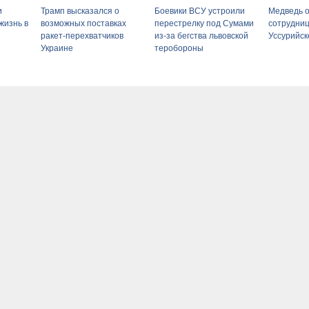
и
Трамп высказался о
Боевики ВСУ устроили
Медведь о
жизнь в
возможных поставках
перестрелку под Сумами
сотрудниц
ракет-перехватчиков
из-за бегства львовской
Уссурийск
Украине
теробороны