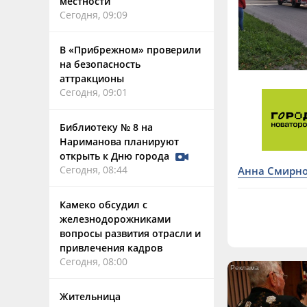
местности
Сегодня, 09:09
В «Прибрежном» проверили
на безопасность
аттракционы
Сегодня, 09:01
Библиотеку № 8 на
Нариманова планируют
открыть к Дню города
Сегодня, 08:44
Анна Смирн
Камеко обсудил с
железнодорожниками
вопросы развития отрасли и
привлечения кадров
Сегодня, 08:00
Жительница