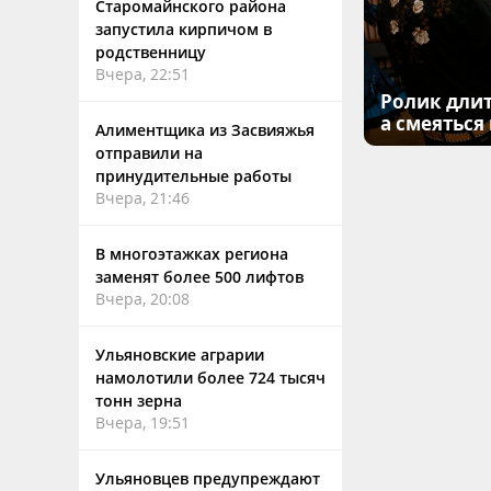
Старомайнского района
запустила кирпичом в
родственницу
Вчера, 22:51
Ролик длит
а смеяться
Алиментщика из Засвияжья
отправили на
принудительные работы
Вчера, 21:46
В многоэтажках региона
заменят более 500 лифтов
Вчера, 20:08
Ульяновские аграрии
намолотили более 724 тысяч
тонн зерна
Вчера, 19:51
Ульяновцев предупреждают