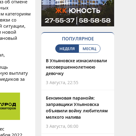
з об отмене
ьных
ым категориям
вязи со
й ситуации,
м новой
лановый
ПОПУЛЯРНОЕ
НЕДЕЛЯ
МЕСЯЦ
ал,
В Ульяновске изнасиловали
мощь
несовершеннолетнюю
нную выплату
девочку
 медиков за
3 Августа, 22:55
Бензиновая паранойя:
заправщики Ульяновска
объявили войну любителям
мелкого налива
3 Августа, 06:00
ес
кабря 2022