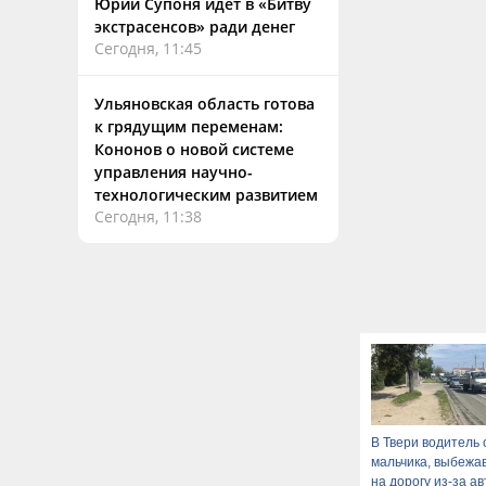
Юрий Супоня идет в «Битву
экстрасенсов» ради денег
Сегодня, 11:45
Ульяновская область готова
к грядущим переменам:
Кононов о новой системе
управления научно-
технологическим развитием
Сегодня, 11:38
В Твери водитель 
мальчика, выбежа
на дорогу из-за а