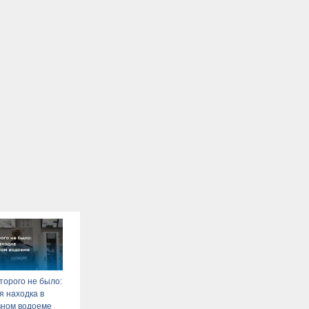
оторого не было:
я находка в
вном водоеме