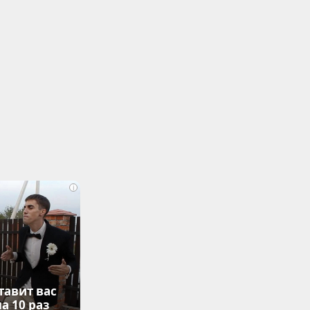
i
тавит вас
а 10 раз