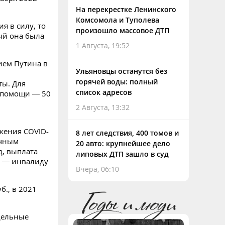
На перекрестке Ленинского
Комсомола и Туполева
я в силу, то
произошло массовое ДТП
ый она была
1 Августа, 19:52
ием Путина в
Ульяновцы останутся без
горячей воды: полный
ы. Для
список адресов
й помощи — 50
2 Августа, 13:32
ажения COVID-
8 лет следствия, 400 томов и
ечным
20 авто: крупнейшее дело
д, выплата
липовых ДТП зашло в суд
ти — инвалиду
Вчера, 06:10
б., в 2021
дельные