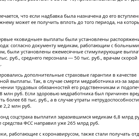
ечается, что если надбавка была назначена до его вступлени
жнему может ее получить вплоть до того периода, на котор
ервые «ковидные» выплаты были установлены распоряжен
года: согласно документу медикам, работающим с больными
ом, были установлены ежемесячные стимулирующие выплат
тыс. руб., среднего персонала — 50 тыс. руб., врачам скоро
.
ировались дополнительные страховые гарантии в качестве
ой выплаты. Так, в случае смерти медработника из-за зар
нении трудовых обязанностей его родственникам и подоп
,8 млн руб. Если здоровью медработника был причинен вре
уть более 68 тыс. руб., а в случае утраты нетрудоспособнос
е 2,2 млн руб.
Фонд соцстраха выплатил заразившимся медикам 6,8 млрд ру
же средства ФСС направил уже 265 млрд руб.
ки, работающие с коронавирусом, также стали получать от