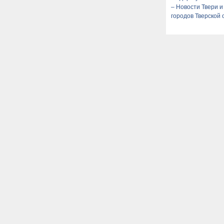
– Новости Твери и
городов Тверской 
сегодня - Afanasy.b
Тверские новости.
Новости Твери.