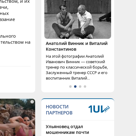
ьством, и их
ачи,
дных
азание
ального
ительством на
Анатолий Винник и Виталий
Константинов
На этой фотографии Анатолий
Иванович Винник — советский
тренер по классической борьбе,
Заслуженный тренер СССР и его
воспитанник Виталий...
i
НОВОСТИ
ПАРТНЕРОВ
Ульяновец отдал
мошенникам почти