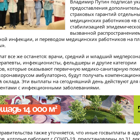
Владимир Путин подписал ука
предоставления дополнител
страховых гарантий отдельн
медицинских работников «в с
стабилизацией эпидемическо
вызванной распространение
ной инфекции, и переводом медицинских работников на п
ы».
лат все же останется: врачи, средний и младший медперсон
ерапевты, инфекционисты, фельдшеры и другие категории
ов, которые оказывают первичную медико-санитарную по
коронавирусом амбулаторно, будут получать компенсацио
% оклада. Эти выплаты на сегодняшний день действуют для
циентами с инфекционными заболеваниями.
правительства также уточняется, что иные госвыплаты в адр
в, которые работают с COVID-19, приостановлены до 31 де