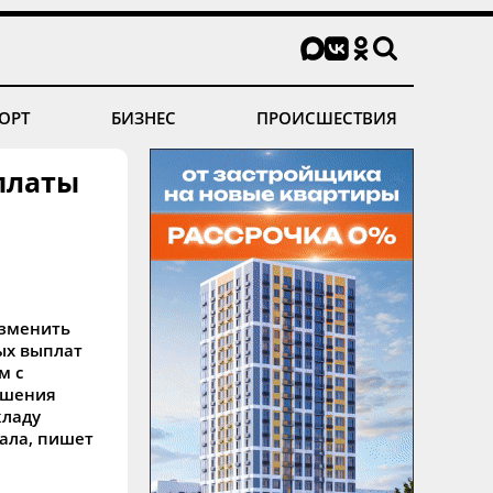
ОРТ
БИЗНЕС
ПРОИСШЕСТВИЯ
платы
изменить
ых выплат
м с
чшения
кладу
нала, пишет