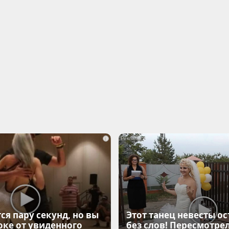
i
ся пару секунд, но вы
Этот танец невесты ос
оке от увиденного
без слов! Пересмотрел