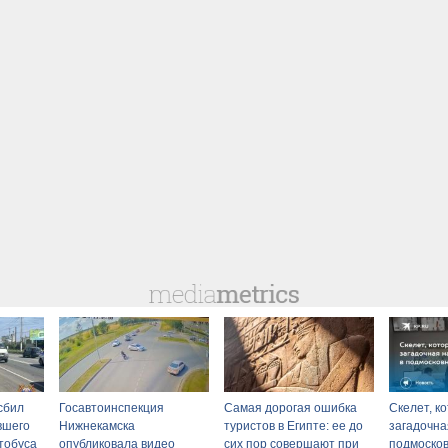
сбил
Госавтоинспекция
Самая дорогая ошибка
Скелет, к
вшего
Нижнекамска
туристов в Египте: ее до
загадочна
втобуса
опубликовала видео
сих пор совершают при
подмоско