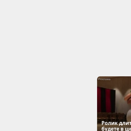
Ролик длит
будете в ш