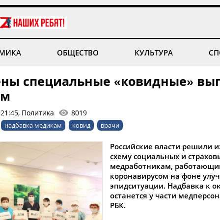
МИКА
ОБЩЕСТВО
КУЛЬТУРА
СП
ны специальные «ковидные» вы
ам
 21:45, Политика
8019
надбавка медикам
ковид
врачи
Российские власти решили 
схему социальных и страхов
медработникам, работающи
коронавирусом на фоне улу
эпидситуации. Надбавка к о
останется у части медперсо
РБК.