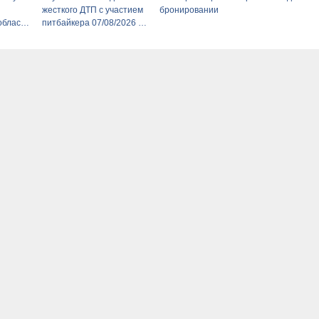
жесткого ДТП с участием
бронировании
области
питбайкера 07/08/2026 –
iz –
Новости