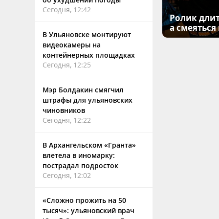
Сегодня, 12:42
Ролик длит
а смеяться
В Ульяновске монтируют
видеокамеры на
контейнерных площадках
Сегодня, 12:25
Мэр Болдакин смягчил
штрафы для ульяновских
чиновников
Сегодня, 12:22
В Архангельском «Гранта»
влетела в иномарку:
пострадал подросток
Сегодня, 12:02
«Сложно прожить на 50
тысяч»: ульяновский врач