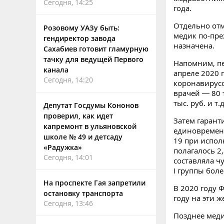
Сегодня, 14:25
года.
Отдельно отм
Розовому УАЗу быть:
медик по-пре
гендиректор завода
назначена.
Сахабиев готовит гламурную
тачку для ведущей Первого
Напомним, п
канала
апреле 2020 
Сегодня, 14:20
коронавирус
врачей — 80 
тыс. руб. и т.д
Депутат Госдумы Кононов
проверил, как идет
Затем гарант
капремонт в ульяновской
единовременн
школе № 49 и детсаду
19 при испол
«Радужка»
полагалось 2
Сегодня, 14:01
составляла ч
I группы боле
На проспекте Гая запретили
В 2020 году 
остановку транспорта
году на эти 
Сегодня, 13:46
Позднее меди