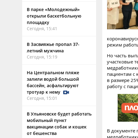
В парке «Молодежный»
открыли баскетбольную
площадку
Сегодня, 15:41
коронавирус
В Засвияжье пропал 37-
режим работ
летний мужчина
Но часть вып
Сегодня, 15:19
участковые т
медработник
На Центральном пляже
пациентам с 
залили водой большой
в размере 25
бассейн, асфальтируют
работу с па
тротуар к нему
Сегодня, 15:01
В Ульяновске будет работать
мобильный пункт
вакцинации собак и кошек
В документе 
от бешенства
медработнико