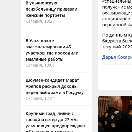
«специальные
В ульяновскую
получение ме
психбольницу привезли
оказывающие 
женские портреты
стационаров 
Сегодня, 13:27
первичной ам
По данным Ка
В Ульяновске
бюджета было
текущий 2022
заасфальтировали 45
участков, где проходили
Дарья Косар
земляные работы
Сегодня, 13:01
Шоумен-кандидат Марат
Аряпов раскрыл доходы
перед выборами в Госдуму
Сегодня, 12:44
Крупный град, ливни с
грозой и ветер до 27 м/с:
ульяновцев предупреждают
об ухудшении погоды