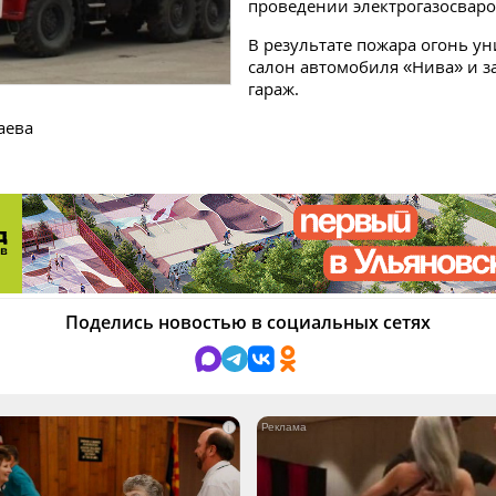
проведении электрогазосваро
В результате пожара огонь у
салон автомобиля «Нива» и з
гараж.
аева
Поделись новостью в социальных сетях
i