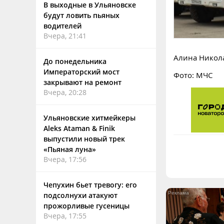
В выходные в Ульяновске
будут ловить пьяных
водителей
Вчера, 21:41
Алина Никол
До понедельника
Императорский мост
Фото: МЧС
закрывают на ремонт
Вчера, 20:28
Ульяновские хитмейкеры
Aleks Ataman & Finik
выпустили новый трек
«Пьяная луна»
Вчера, 17:56
Чепухин бьет тревогу: его
подсолнухи атакуют
прожорливые гусеницы
Вчера, 17:55