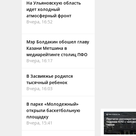
На Ульяновскую область
идет холодный
атмосферный фронт
Вчера, 16:52
Мэр Болдакин обошел главу
Казани Метшина в
медиарейтинге столиц ПФО
Вчера, 16:17
В Засвияжье родился
тысячный ребенок
Вчера, 16:03
В парке «Молодежный»
открыли баскетбольную
площадку
Вчера, 15:41