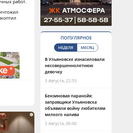
чных работ.
ничтожил
акоптил
ПОПУЛЯРНОЕ
НЕДЕЛЯ
МЕСЯЦ
В Ульяновске изнасиловали
несовершеннолетнюю
девочку
3 Августа, 22:55
Бензиновая паранойя:
заправщики Ульяновска
объявили войну любителям
мелкого налива
i
3 Августа, 06:00