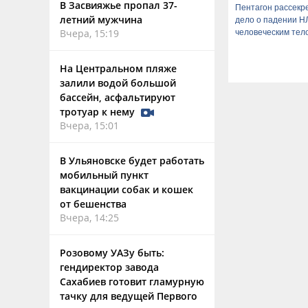
В Засвияжье пропал 37-
Пентагон рассекр
летний мужчина
дело о падении Н
Вчера, 15:19
человеческим тел
На Центральном пляже
залили водой большой
бассейн, асфальтируют
тротуар к нему
Вчера, 15:01
В Ульяновске будет работать
мобильный пункт
вакцинации собак и кошек
от бешенства
Вчера, 14:25
Розовому УАЗу быть:
гендиректор завода
Сахабиев готовит гламурную
тачку для ведущей Первого