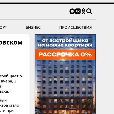
ОРТ
БИЗНЕС
ПРОИСШЕСТВИЯ
ковском
сообщает о
вчера, 3
в
вска.
чный
жара стало
сти при