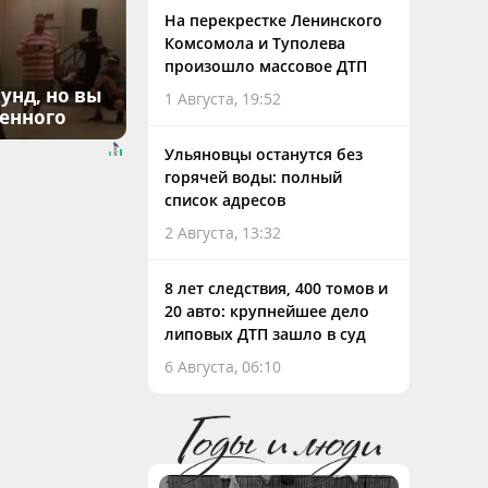
На перекрестке Ленинского
Комсомола и Туполева
произошло массовое ДТП
унд, но вы
1 Августа, 19:52
денного
Ульяновцы останутся без
горячей воды: полный
список адресов
2 Августа, 13:32
8 лет следствия, 400 томов и
20 авто: крупнейшее дело
липовых ДТП зашло в суд
6 Августа, 06:10