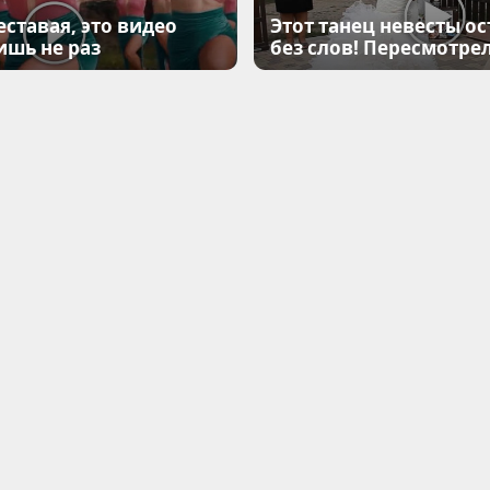
еставая, это видео
Этот танец невесты ос
ишь не раз
без слов! Пересмотрел