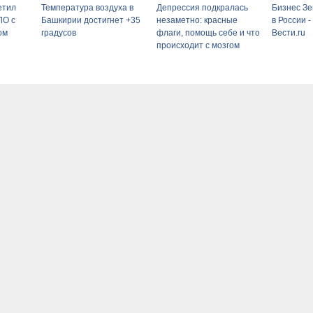
етил
Температура воздуха в
Депрессия подкралась
Бизнес З
ЛО с
Башкирии достигнет +35
незаметно: красные
в России 
ом
градусов
флаги, помощь себе и что
Вести.ru
происходит с мозгом