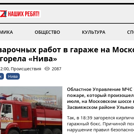
МИКА
ОБЩЕСТВО
КУЛЬТУРА
СП
сварочных работ в гараже на Мос
сгорела «Нива»
12:00, Происшествия
2087
ж
Нива
Областное Управление МЧС 
пожаре, который произошел 
июля, на Московском шоссе 
Засвияжском районе Ульяно
Так, в 18:39 загорелся кирпи
гаражный бокс. Причиной по
нарушение правил безопасно