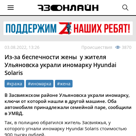
03.08.2022, 13:26
Происшествия
3870
Из-за беспечности жены у жителя
Ульяновска украли иномарку Hyundai
Solaris
#кража
#иномарка
#жена
В Засвияжском районе Ульяновска украли иномарку,
ключи от которой нашли в другой машине. Оба
автомобиля принадлежали семейной паре, сообщили
в УМВД.
Так, в полицию обратился житель Засвияжья, у
которого угнали иномарку Hyundai Solaris стоимостью
900 тысяч рублей.