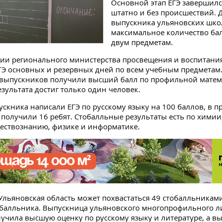
Основной этап ЕГЭ завершилс
штатно и без происшествий. 
выпускника ульяновских шко
максимальное количество бал
двум предметам.
и регионального министерства просвещения и воспитания
ГЭ основных и резервных дней по всем учебным предметам.
выпускников получили высший балл по профильной матема
езультата достиг только один человек.
ускника написали ЕГЭ по русскому языку на 100 баллов, в 
 получили 16 ребят. Стобалльные результаты есть по химии,
ествознанию, физике и информатике.
у Ульяновская область может похвастаться 49 стобалльникам
тбалльника. Выпускница ульяновского многопрофильного 
учила высшую оценку по русскому языку и литературе, а в