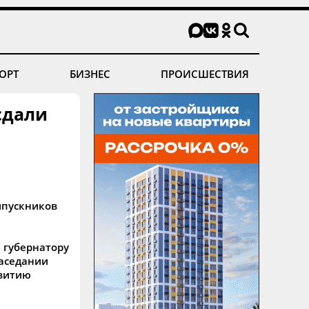
ОРТ
БИЗНЕС
ПРОИСШЕСТВИЯ
сдали
ыпускников
 губернатору
заседании
звитию