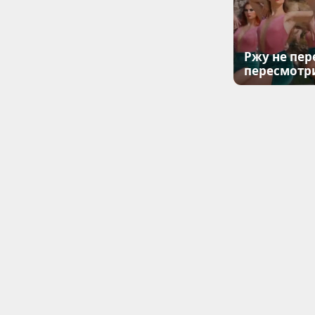
Ржу не пер
пересмотр