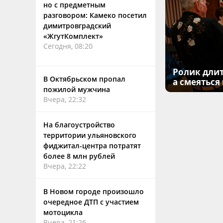
но с предметным
разговором: Камеко посетил
димитровградский
«ЖгутКомплект»
Сегодня, 08:20
Ролик длит
В Октябрьском пропал
а смеяться
пожилой мужчина
Вчера, 22:32
На благоустройство
территории ульяновского
фиджитал-центра потратят
более 8 млн рублей
Вчера, 22:22
В Новом городе произошло
очередное ДТП с участием
мотоцикла
Вчера, 21:26