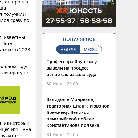
я, он прошёл
Два
л получили
лов сразу по
, известны
ПОПУЛЯРНОЕ
 Пять
тике, в 2023
НЕДЕЛЯ
МЕСЯЦ
Профессора Ярушкину
прошлом году
вывели на процесс:
 литературе,
репортаж из зала суда
30 Июля, 20:00
Валидол в Монреале,
тракторная штанга и звонок
Брежневу. Великой
олимпийской победе
и, из которых
Константинова полвека
лицея №11 Яна
31 Июля, 06:05
ыпускник