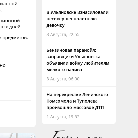
фильной
.
В Ульяновске изнасиловали
несовершеннолетнюю
ационной
девочку
ных дней.
3 Августа, 22:55
з предметов.
Бензиновая паранойя:
заправщики Ульяновска
объявили войну любителям
ано
мелкого налива
3 Августа, 06:00
На перекрестке Ленинского
Комсомола и Туполева
произошло массовое ДТП
1 Августа, 19:52
i