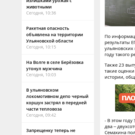
излишками урожая с
животными
Сегодня, 10:36
Ракетная опасность
объявлена на территории
По информаци
Ульяновской области
результаты Е
Сегодня, 10:15
ульяновских 
году такого р
На Волге в селе Берёзовка
Также 23 вып
утонул мужчина
такие оценки
Сегодня, 10:03
истории, общ
В ульяновском
локомотивном депо черный
коршун застрял в передней
части тепловоза
Сегодня, 09:42
- В этом год
два – двухсо
Запрещенку теперь не
Семахина пол