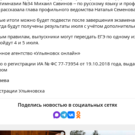
гимназии №34 Михаил Савинов – по русскому языку и про
- рассказала глава профильного ведомства Наталья Семенова
е итоги можно будет подвести после завершения экзамен
гда будут получены результаты июля с учётом дополнитель
ым правилам, выпускники могут пересдать ЕГЭ по одному и
ойдут 4 и 5 июля.
ное агентство «Ульяновск онлайн»
о о регистрации ИА № ФС 77-73954 от 19.10.2018 года, выд
ром
аева
страции Ульяновска
Поделись новостью в социальных сетях
i