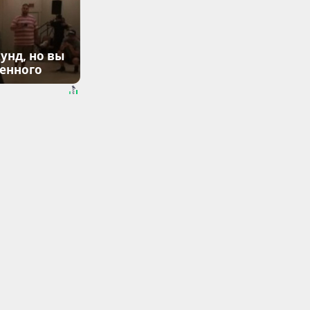
унд, но вы
денного