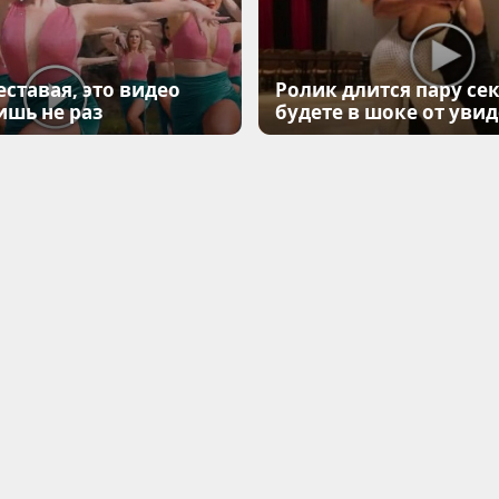
еставая, это видео
Ролик длится пару сек
ишь не раз
будете в шоке от уви