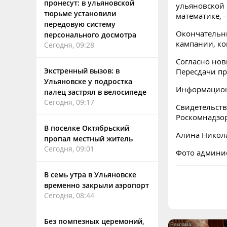
пронесут: в ульяновской
ульяновской 
тюрьме установили
математике, 
передовую систему
Окончательны
персонального досмотра
кампании, ко
Сегодня, 09:28
Согласно нов
Экстренный вызов: в
Пересдачи пр
Ульяновске у подростка
Информацион
палец застрял в велосипеде
Сегодня, 09:17
Свидетельств
Роскомнадзо
В поселке Октябрьский
Алина Никол
пропал местный житель
Сегодня, 09:01
Фото админи
В семь утра в Ульяновске
временно закрыли аэропорт
Сегодня, 08:44
Без помпезных церемоний,