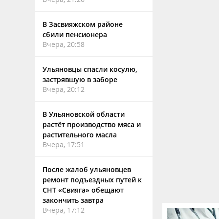
В Засвияжском районе
сбили пенсионера
Вчера, 20:58
Ульяновцы спасли косулю,
застрявшую в заборе
Вчера, 20:12
В Ульяновской области
растёт производство мяса и
растительного масла
Вчера, 17:51
После жалоб ульяновцев
ремонт подъездных путей к
СНТ «Свияга» обещают
закончить завтра
Вчера, 17:12