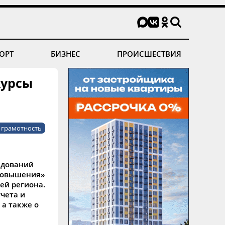
ОРТ
БИЗНЕС
ПРОИСШЕСТВИЯ
курсы
 грамотность
едований
 повышения»
ей региона.
учета и
а также о