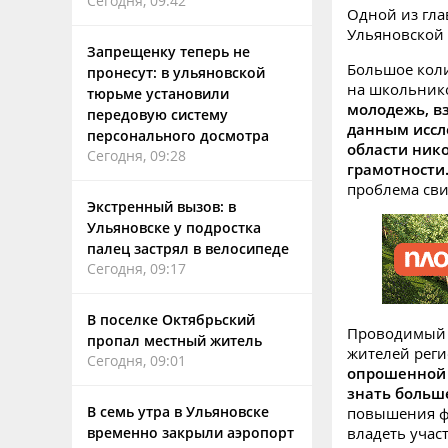
Сегодня, 09:42
Одной из гла
Ульяновской
Запрещенку теперь не
Большое кол
пронесут: в ульяновской
на школьнико
тюрьме установили
молодежь, вз
передовую систему
данным иссл
персонального досмотра
области ник
Сегодня, 09:28
грамотности.
проблема сви
Экстренный вызов: в
Ульяновске у подростка
палец застрял в велосипеде
Сегодня, 09:17
В поселке Октябрьский
Проводимый с
пропал местный житель
жителей рег
Сегодня, 09:01
опрошенной м
знать больше
В семь утра в Ульяновске
повышения ф
временно закрыли аэропорт
владеть учас