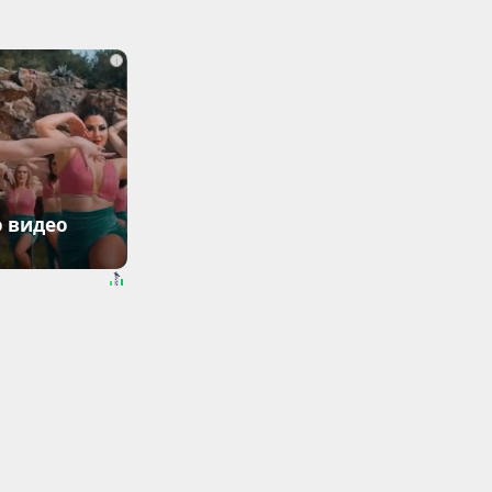
i
о видео