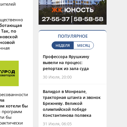
жителей
ущественно
аботающая
Так, по
ПОПУЛЯРНОЕ
яновской
нсовой
НЕДЕЛЯ
МЕСЯЦ
нная
Профессора Ярушкину
вывели на процесс:
репортаж из зала суда
30 Июля, 20:00
Валидол в Монреале,
ресованности
тракторная штанга и звонок
ля
Брежневу. Великой
ом хотели бы
олимпийской победе
и программ
Константинова полвека
ли бы
рактически
31 Июля, 06:05