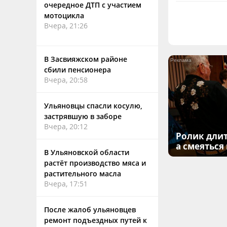
очередное ДТП с участием
мотоцикла
Вчера, 21:26
В Засвияжском районе
сбили пенсионера
Вчера, 20:58
Ульяновцы спасли косулю,
застрявшую в заборе
Вчера, 20:12
Ролик длит
а смеяться
В Ульяновской области
растёт производство мяса и
растительного масла
Вчера, 17:51
После жалоб ульяновцев
ремонт подъездных путей к