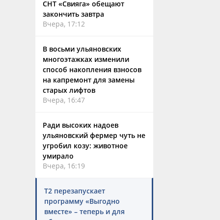
СНТ «Свияга» обещают
закончить завтра
Вчера, 17:12
В восьми ульяновских
многоэтажках изменили
способ накопления взносов
на капремонт для замены
старых лифтов
Вчера, 16:47
Ради высоких надоев
ульяновский фермер чуть не
угробил козу: животное
умирало
Вчера, 16:19
Т2 перезапускает
программу «Выгодно
вместе» – теперь и для