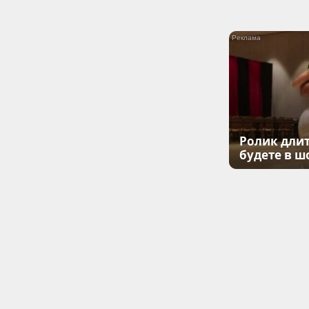
Ролик длит
будете в ш