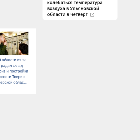
колебаться температура
воздуха в Ульяновской
области в четверг
й области из-за
традал склад
из и постройки
овости Твери и
верской области
Afanasy.biz –
новости.