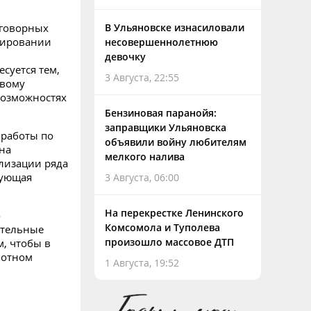
оговорных
В Ульяновске изнасиловали
анировании
несовершеннолетнюю
девочку
суется тем,
3 Августа, 22:55
овому
возможностях
Бензиновая паранойя:
заправщики Ульяновска
 работы по
объявили войну любителям
на
мелкого налива
лизации ряда
вующая
3 Августа, 06:00
На перекрестке Ленинского
о
Комсомола и Туполева
ательные
произошло массовое ДТП
, чтобы в
мотном
1 Августа, 19:52