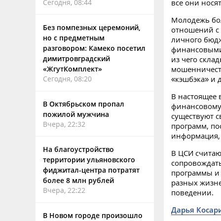
Сегодня, 08:44
все они нося
Молодежь бол
Без помпезных церемоний,
отношений с 
но с предметным
личного бюдж
разговором: Камеко посетил
финансовыми 
димитровградский
из чего скла
«ЖгутКомплект»
мошенничеств
Сегодня, 08:20
«кэшбэка» и д
В настоящее 
В Октябрьском пропал
финансовому 
пожилой мужчина
существуют с
Вчера, 22:32
программ, по
информация,
На благоустройство
В ЦСИ считаю
территории ульяновского
сопровождат
фиджитал-центра потратят
программы и
более 8 млн рублей
разных жизне
Вчера, 22:22
поведении.
Дарья Косар
В Новом городе произошло