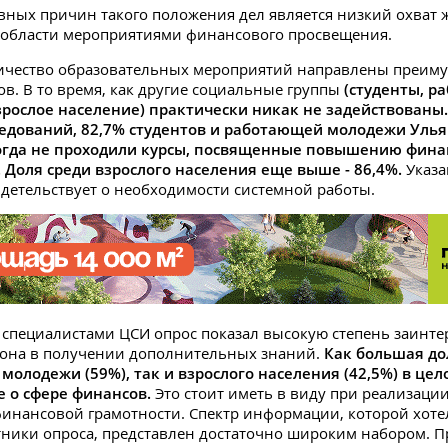
вных причин такого положения дел является низкий охват 
 области мероприятиями финансового просвещения.
ичество образовательных мероприятий направлены преим
в. В то время, как другие социальные группы
(студенты, р
рослое население) практически никак не задействованы. 
едований, 82,7% студентов и работающей молодежи Уль
огда не проходили курсы, посвященные повышению фина
 Доля среди взрослого населения еще выше - 86,4%.
Указа
детельствует о необходимости системной работы.
пециалистами ЦСИ опрос показал высокую степень заинте
иона в получении дополнительных знаний.
Как большая до
олодежи (59%), так и взрослого населения (42,5%) в цел
 о сфере финансов.
Это стоит иметь в виду при реализаци
инансовой грамотности. Спектр информации, которой хоте
тники опроса, представлен достаточно широким набором. П