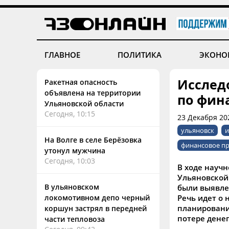
ГЛАВНОЕ
ПОЛИТИКА
ЭКОНО
Исслед
Ракетная опасность
объявлена на территории
по фин
Ульяновской области
Сегодня, 10:15
23 Декабря 20
ульяновск
и
На Волге в селе Берёзовка
финансовое п
утонул мужчина
Сегодня, 10:03
В ходе науч
Ульяновской
В ульяновском
были выявле
локомотивном депо черный
Речь идет о 
планировани
коршун застрял в передней
потере денег
части тепловоза