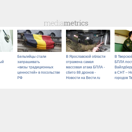
Бельгийцы стали
В Ярославской области
В Тверско
ый
запрашивать
отражена самая
БПЛА пос
«визы традиционных
массовая атака БПЛА -
Вайлдберр
ценностей» в посольстве
сбито 88 дронов -
в СНТ – Н
РФ
Новости на Вести.ru
городов Т
сегодня - 
Тверские 
Новости