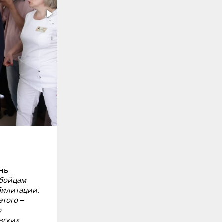
нь
 бойцам
билитации.
того –
о
вских