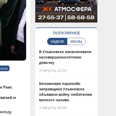
ПОПУЛЯРНОЕ
НЕДЕЛЯ
МЕСЯЦ
В Ульяновске изнасиловали
несовершеннолетнюю
девочку
сских
3 Августа, 22:55
Бензиновая паранойя:
и Раис
заправщики Ульяновска
объявили войну любителям
связей и
мелкого налива
3 Августа, 06:00
 между