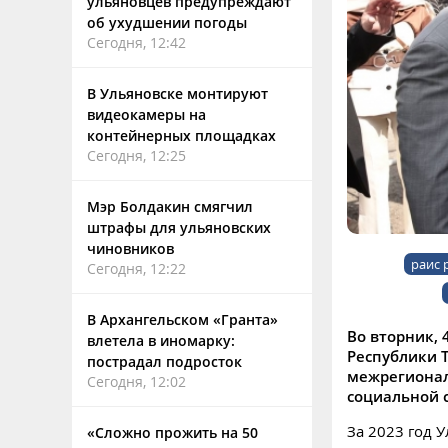
ульяновцев предупреждают
об ухудшении погоды
Сегодня, 12:42
В Ульяновске монтируют
видеокамеры на
контейнерных площадках
Сегодня, 12:25
Мэр Болдакин смягчил
штрафы для ульяновских
чиновников
раис 
Сегодня, 12:22
В Архангельском «Гранта»
Во вторник, 
влетела в иномарку:
Республики 
пострадал подросток
межрегионал
Сегодня, 12:02
социальной 
За 2023 год 
«Сложно прожить на 50