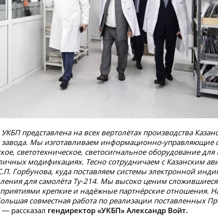
УКБП представлена на всех вертолётах производства Казан
о завода. Мы изготавливаем информационно-управляющие 
кое, светотехническое, светосигнальное оборудование для
зличных модификациях. Тесно сотрудничаем с Казанским а
С.П. Горбунова, куда поставляем системы электронной инди
ления для самолёта Ту-214. Мы высоко ценим сложившиес
приятиями крепкие и надёжные партнёрские отношения. Н
ольшая совместная работа по реализации поставленных П
, — рассказал
гендиректор «УКБП» Александр Войт.