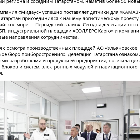
и региона и соседним Татарстаном, наметив более 50 новы
мпания «Мидаус» успешно поставляет датчики для «КАМАЗ»
 Татарстан присоединился к нашему логистическому проекту
ийское море — Персидский залив». Сегодня делегации госте
БП, индустриальной площадки «СОЛЛЕРС Карго» и компани
ые направления сотрудничества.
я с осмотра производственных площадей АО «Ульяновское
кое бюро приборостроения». Делегация Татарстана ознаком
ми разработками и продукцией предприятия, посетила цех
 блоков и систем, электронных модулей и навигационного
я.