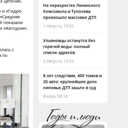
х цепочек.
На перекрестке Ленинского
 и «Гидро-
Комсомола и Туполева
 «Средняя
произошло массовое ДТП
й показали
1 Августа, 19:52
и «Автодом».
Ульяновцы останутся без
горячей воды: полный
илась с
список адресов
а по
2 Августа, 13:32
8 лет следствия, 400 томов и
20 авто: крупнейшее дело
липовых ДТП зашло в суд
Вчера, 06:10