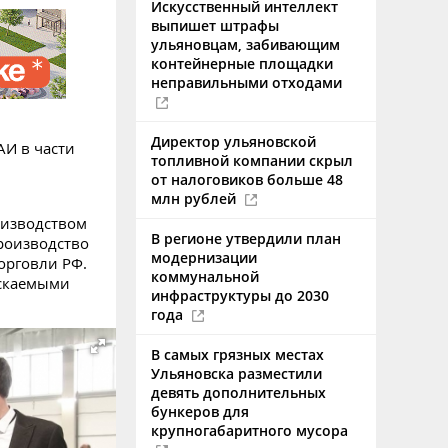
Искусственный интеллект
выпишет штрафы
ульяновцам, забивающим
контейнерные площадки
неправильными отходами
Директор ульяновской
АИ в части
топливной компании скрыл
от налоговиков больше 48
млн рублей
оизводством
В регионе утвердили план
роизводство
модернизации
орговли РФ.
коммунальной
ускаемыми
инфраструктуры до 2030
года
В самых грязных местах
Ульяновска разместили
девять дополнительных
бункеров для
крупногабаритного мусора