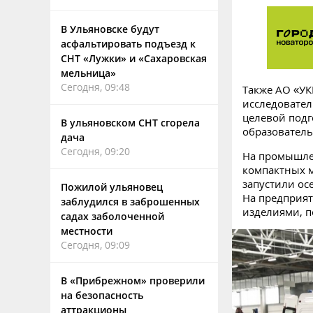
В Ульяновске будут
асфальтировать подъезд к
СНТ «Лужки» и «Сахаровская
мельница»
Сегодня, 09:48
Также АО «УК
исследовател
целевой подг
В ульяновском СНТ сгорела
образователь
дача
Сегодня, 09:20
На промышле
компактных м
запустили ос
Пожилой ульяновец
На предприя
заблудился в заброшенных
изделиями, п
садах заболоченной
местности
Сегодня, 09:09
В «Прибрежном» проверили
на безопасность
аттракционы