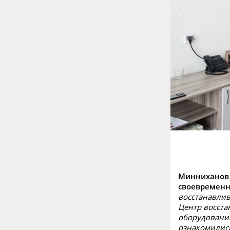
Минниханов 
своевременн
восстанавлив
Центр восста
оборудование
ознакомились