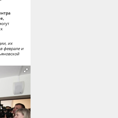
ентра
е,
могут
их
ии, их
 в феврале и
ьяновской