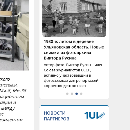
1980-е: летом в деревне,
Ульяновская область. Новые
снимки из фотоархива
Виктора Русина
Автор фото: Виктор Русин – член
Союза журналистов СССР,
активно участвовавший в
ского
фотосъемках для репортажей
системы,
корреспондентов газет...
 Ми-8, Ми-38
виационным
кации и
я между
НОВОСТИ
ас
ПАРТНЕРОВ
резидентом