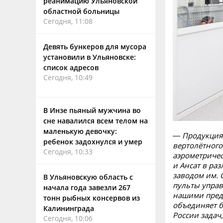
реанимацию Ульяновской
областной больницы
Сегодня, 11:08
Девять бункеров для мусора
установили в Ульяновске:
список адресов
Сегодня, 10:49
В Инзе пьяный мужчина во
сне навалился всем телом на
маленькую девочку:
— Продукция 
ребенок задохнулся и умер
вертолётног
Сегодня, 10:33
аэрометричес
и Ансат в ра
заводом им. 
В Ульяновскую область с
пульты управ
начала года завезли 267
нашими пред
тонн рыбных консервов из
объединяет б
Калининграда
России задач
Сегодня, 10:06