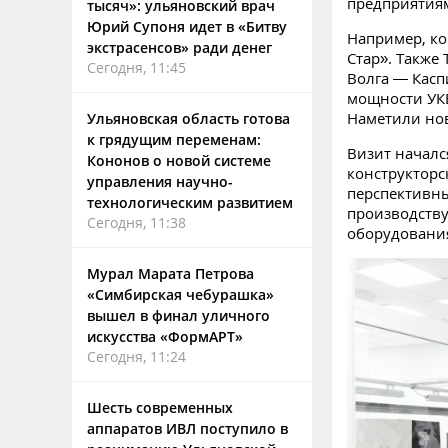
предприятиям
тысяч»: ульяновский врач
Юрий Супоня идет в «Битву
Например, ко
экстрасенсов» ради денег
Стар». Также
Сегодня, 11:45
Волга — Касп
мощности УК
Наметили нов
Ульяновская область готова
к грядущим переменам:
Визит началс
Кононов о новой системе
конструкторс
управления научно-
перспективны
технологическим развитием
производству
Сегодня, 11:38
оборудовани
Мурал Марата Петрова
«Симбирская чебурашка»
вышел в финал уличного
искусства «ФормАРТ»
Сегодня, 11:24
Шесть современных
аппаратов ИВЛ поступило в