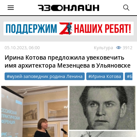
05.10.2023, 06:00
Культура
3912
Ирина Котова предложила увековечить
имя архитектора Мезенцева в Ульяновске
#музей-заповедник родина Ленина
#Ирина Котова
#Бо