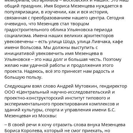
общий праздник. Имя Бориса Мезенцева нуждается в
популяризации, в изучении, как и вся история,
связанная с преобразованием нашего центра. Сегодня
очевидно, что Мезенцев стал творцом
градостроительного облика Ульяновска периода
социализма. Имена наших великих архитекторов
увековечены – есть улица Шодэ, улица Ливчака, кафе
имени Вольсова. Мы должны выступить с
инициативой увековечить имя Мезенцева в
Ульяновске – это наш долг и большая честь. Поэтому
желаю нам удачной работы и продолжения этого
проекта. Надеюсь, всё это принесет нам радость и
большую пользу.
Следующим взял слово Андрей Мутовкин, гендиректор
ООО «Центральный научно-исследовательский и
проектно-конструкторский институт типового и
экспериментального проектирования комплексов и
зданий культуры, спорта и управления имени Б.С.
Мезенцева» из Москвы:
– В своей речи я хочу отразить слова внука Мезенцева
Бориса Королева, который не смог приехать, но