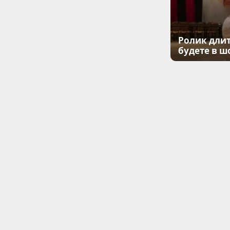
Ролик длит
будете в ш