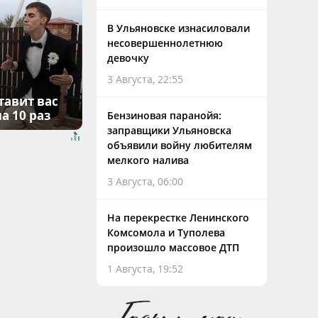
В Ульяновске изнасиловали
несовершеннолетнюю
девочку
3 Августа, 22:55
тавит вас
а 10 раз
Бензиновая паранойя:
заправщики Ульяновска
объявили войну любителям
мелкого налива
3 Августа, 06:00
На перекрестке Ленинского
Комсомола и Туполева
произошло массовое ДТП
1 Августа, 19:52