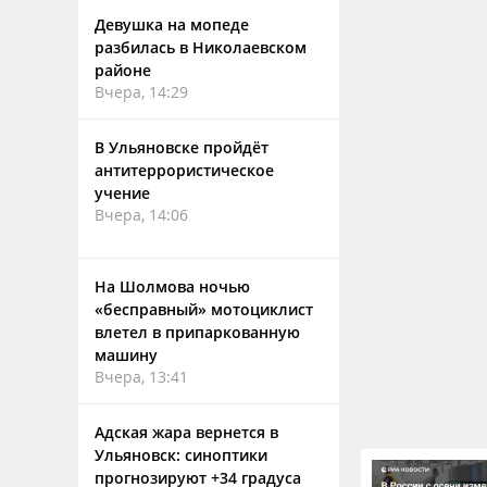
Девушка на мопеде
разбилась в Николаевском
районе
Вчера, 14:29
В Ульяновске пройдёт
антитеррористическое
учение
Вчера, 14:06
На Шолмова ночью
«бесправный» мотоциклист
влетел в припаркованную
машину
Вчера, 13:41
Адская жара вернется в
Ульяновск: синоптики
прогнозируют +34 градуса