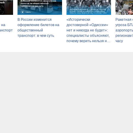
В России изменится
«Исторически
Ракетная 
 на
оформление билетов на
достоверной «Одиссеи»
угроза БП
анспорт
общественный
нет и никогда не будет»:
аэропорты
транспорт: в чем суть
специалисты объясняют,
регионам 
почему верить нельзя не
часу
только фильму Нолана,
но и эпосам Гомера