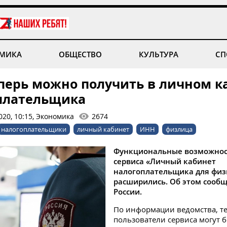
МИКА
ОБЩЕСТВО
КУЛЬТУРА
СП
перь можно получить в личном к
плательщика
020, 10:15, Экономика
2674
налогоплательщики
личный кабинет
ИНН
физлица
Функциональные возможнос
сервиса «Личный кабинет
налогоплательщика для физ
расширились. Об этом сооб
России.
По информации ведомства, т
пользователи сервиса могут б