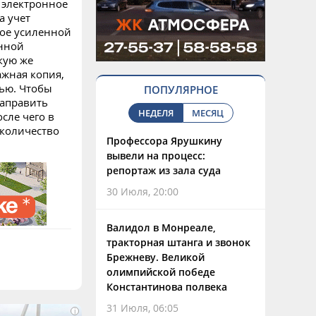
 электронное
а учет
ное усиленной
нной
кую же
ажная копия,
ью. Чтобы
ПОПУЛЯРНОЕ
направить
НЕДЕЛЯ
МЕСЯЦ
сле чего в
 количество
Профессора Ярушкину
вывели на процесс:
репортаж из зала суда
30 Июля, 20:00
Валидол в Монреале,
тракторная штанга и звонок
Брежневу. Великой
олимпийской победе
Константинова полвека
31 Июля, 06:05
i