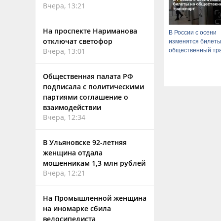
Вчера, 13:21
На проспекте Нариманова
В России с осени
отключат светофор
изменятся билеты
Вчера, 13:01
общественный тр
Общественная палата РФ
подписала с политическими
партиями соглашение о
взаимодействии
Вчера, 12:34
В Ульяновске 92-летняя
женщина отдала
мошенникам 1,3 млн рублей
Вчера, 12:21
На Промышленной женщина
на иномарке сбила
велосипедиста