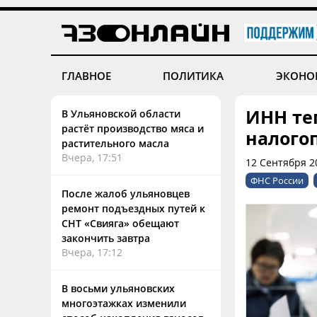
ГЛАВНОЕ
ПОЛИТИКА
ЭКОНО
ИНН те
В Ульяновской области
растёт производство мяса и
налого
растительного масла
Вчера, 17:51
12 Сентября 2
ФНС России
После жалоб ульяновцев
ремонт подъездных путей к
СНТ «Свияга» обещают
закончить завтра
Вчера, 17:12
В восьми ульяновских
многоэтажках изменили