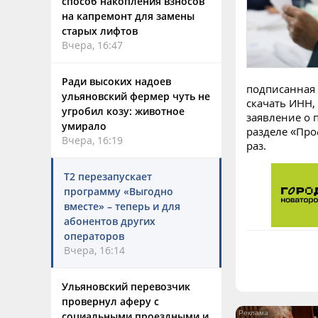
способ накопления взносов
на капремонт для замены
старых лифтов
Вчера, 16:47
Ради высоких надоев
подписанная 
ульяновский фермер чуть не
скачать ИНН,
угробил козу: животное
заявление о 
умирало
разделе «Про
Вчера, 16:19
раз.
Т2 перезапускает
программу «Выгодно
вместе» – теперь и для
абонентов других
операторов
Вчера, 16:14
Ульяновский перевозчик
провернул аферу с
социальными проездными и