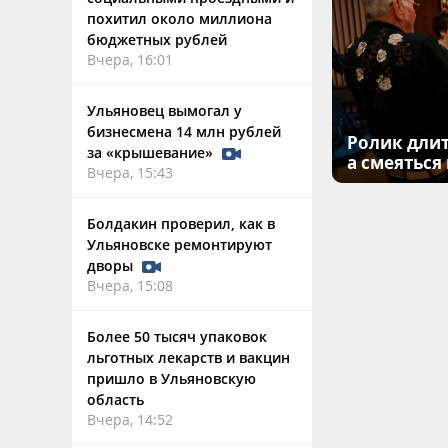
похитил около миллиона
бюджетных рублей
Вчера, 16:01
Ульяновец вымогал у
бизнесмена 14 млн рублей
Ролик длит
за «крышевание»
а смеяться
Вчера, 15:43
Болдакин проверил, как в
Ульяновске ремонтируют
дворы
Вчера, 15:08
Более 50 тысяч упаковок
льготных лекарств и вакцин
пришло в Ульяновскую
область
Вчера, 14:52