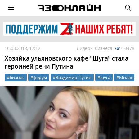
16.03.2018, 17:12
Лидеры бизнеса
10478
Хозяйка ульяновского кафе "Шуга" стала
героиней речи Путина
#бизнес
#форум
#Владимир Путин
#шуга
#Милана 