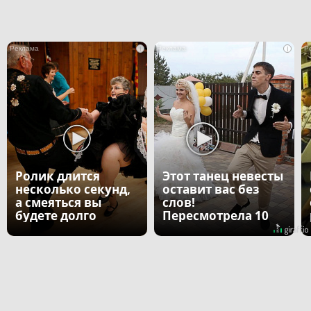
i
i
Ролик длится
Этот танец невесты
несколько секунд,
оставит вас без
а смеяться вы
слов!
будете долго
Пересмотрела 10
раз