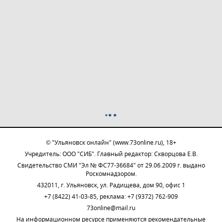
© "Ульяновск онлайн" (www.73online.ru), 18+
Учредитель: ООО "СИБ". Главный редактор: Скворцова Е.В.
Свидетельство СМИ "Эл № ФС77-36684" от 29.06.2009 г. выдано
Роскомнадзором.
432011, г. Ульяновск, ул. Радищева, дом 90, офис 1
+7 (8422) 41-03-85, реклама: +7 (9372) 762-909
73online@mail.ru
На информационном ресурсе применяются рекомендательные