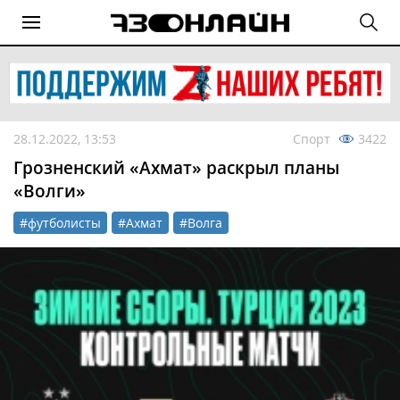
28.12.2022, 13:53
Спорт
3422
Грозненский «Ахмат» раскрыл планы
«Волги»
#футболисты
#Ахмат
#Волга