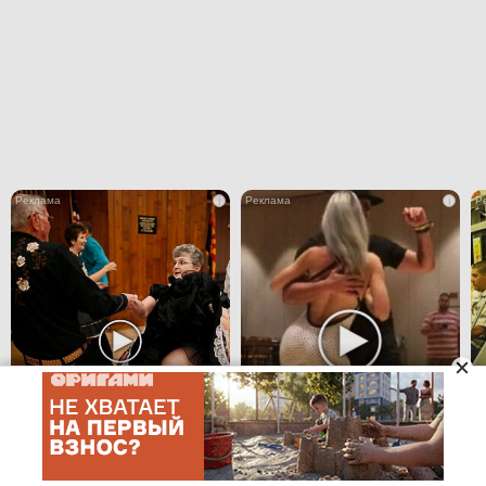
i
i
Ролик длится
Ролик длится пару
несколько секунд,
секунд, но вы
а смеяться вы
будете в шоке от
будете долго
увиденного