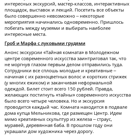
интересных экскурсий, мастер-классов, интерактивных
площадок, выставок и лекций. Посетить все объекты
было совершенно невозможно – некоторые
мероприятия начинались одновременно. Пришлось
побегать между музеями и выбирать наиболее
интересные места.
Гроб и Марфа с луковыми грудями
Анонс экскурсии «Тайная комната» в Молодежном
центре современного искусства заинтриговал так, что
не моргнув глазом первым делом отправились туда.
Сотрудники все сплошь молодые и креативные –
начиная с их разноцветных волос и коротких стрижек
(у многих ежиком) и заканчивая неформальной
одеждой. Билет стоит всего 150 рублей. Правда,
желающих постигнуть «тайны» современного искусства
было всего четыре человека. Но и экскурсия
проводится каждый час. Комната находится в подвале
дома купца Мельникова, где размещен Центр. Идем
мимо креативных скульптур из железа – страус,
муравей, деревянная баба. В прошлом году они
украшали дом художника через дорогу.