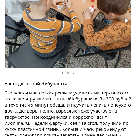
У каждого свой Чебурашка
Столярная мастерская решила удивить мастер-классом
по лепке игрушки из глины «Чебурашка». За 300 рублей
в течение 45 минут обещали научить лепить лопоухого
друга. Детворы полно, взрослые тоже участвуют в
творчестве. Присоединился и корреспондент
73online.ru. Надели фартуки, сели за стол, получили по
куску пластичной глины. Кольца и часы рекомендуют
снять, одежду по локоть закатать. Глину делим на 3