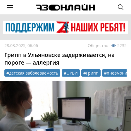
28.03.2025, 06:06
Общество
5235
Грипп в Ульяновске задерживается, на
пороге — аллергия
#детская заболеваемость
#ОРВИ
#Грипп
#пневмония