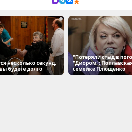
i
"Потеряли стыд в пого
ся несколько секунд,
"Диором": Поплавска
 вы будете долго
семейке Плющенко