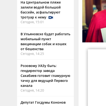
На Центральном пляже
залили водой большой
бассейн, асфальтируют
тротуар к нему
Сегодня, 15:01
В Ульяновске будет работать
мобильный пункт
вакцинации собак и кошек
от бешенства
Сегодня, 14:25
Розовому УАЗу быть:
гендиректор завода
Сахабиев готовит гламурную
тачку для ведущей Первого
канала
Сегодня, 14:20
Депутат Госдумы Кононов