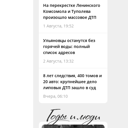
На перекрестке Ленинского
Комсомола и Туполева
произошло массовое ДТП
1 Августа, 19:52
Ульяновцы останутся без
горячей воды: полный
список адресов
2 Августа, 13:32
8 лет следствия, 400 томов и
20 авто: крупнейшее дело
липовых ДТП зашло в суд
Вчера, 06:10