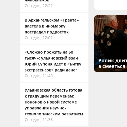
Сегодня, 12:22
В Архангельском «Гранта»
влетела в иномарку:
пострадал подросток
Сегодня, 12:02
«Сложно прожить на 50
тысяч»: ульяновский врач
Ролик длит
Юрий Супоня идет в «Битву
а смеяться
экстрасенсов» ради денег
Сегодня, 11:45
Ульяновская область готова
к грядущим переменам:
Кононов о новой системе
управления научно-
технологическим развитием
Сегодня, 11:38