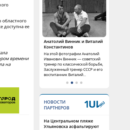
кого
о областного
же доступна ее
Анатолий Винник и Виталий
Константинов
тала
На этой фотографии Анатолий
кором времени
Иванович Винник — советский
ла на
тренер по классической борьбе,
Заслуженный тренер СССР и его
воспитанник Виталий...
НОВОСТИ
ПАРТНЕРОВ
На Центральном пляже
Ульяновска асфальтируют