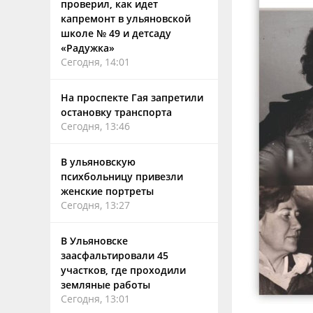
проверил, как идет
капремонт в ульяновской
школе № 49 и детсаду
«Радужка»
Сегодня, 14:01
На проспекте Гая запретили
остановку транспорта
Сегодня, 13:46
В ульяновскую
психбольницу привезли
женские портреты
Сегодня, 13:27
В Ульяновске
заасфальтировали 45
участков, где проходили
земляные работы
Сегодня, 13:01