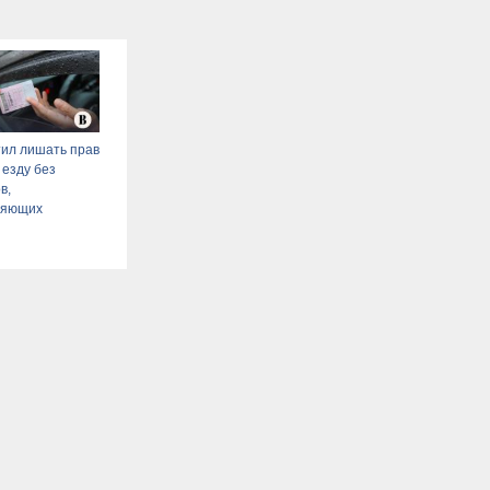
ил лишать прав
 езду без
в,
ряющих