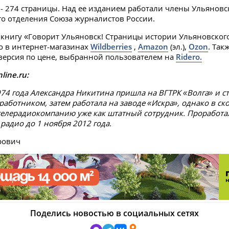
- 274 страницы. Над ее изданием работали члены Ульяновс
о отделения Союза журналистов России.
книгу «Говорит Ульяновск! Страницы истории Ульяновског
о в интернет-магазинах
Wildberries
,
Amazon
(эл.),
Ozon
. Так
версия по цене, выбранной пользователем на
Ridero.
line.ru:
974 года Александра Никитина пришла на ВГТРК «Волга» и с
аботником, затем работала на заводе «Искра», однако в с
телерадиокомпанию уже как штатный сотрудник. Проработа
радио до 1 ноября 2012 года.
рович
Поделись новостью в социальных сетях