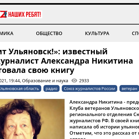
МИКА
ОБЩЕСТВО
КУЛЬТУРА
СП
ит Ульяновск!»: известный
урналист Александра Никитина
товала свою книгу
021, 19:44, Образование и наука
2933
льяновская область
радио
Союз журналистов России
ветеран
Александра Никитина - пред
Клуба ветеранов Ульяновско
регионального отделения С
журналистов РФ. В своей кни
написала об истории ульяно
Отметим, что это рассказ от