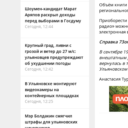
Объём книги 
Шоумен-кандидат Марат
региональног
Аряпов раскрыл доходы
Приоборести 
перед выборами в Госдуму
радио» можн
Сегодня, 12:44
электронная 
Справка 73on
Крупный град, ливни с
грозой и ветер до 27 м/с:
В сентябре 1
ульяновцев предупреждают
внештатным р
вернулась в 
об ухудшении погоды
Ульяновском 
Сегодня, 12:42
Анастасия Ту
В Ульяновске монтируют
видеокамеры на
контейнерных площадках
Сегодня, 12:25
Мэр Болдакин смягчил
штрафы для ульяновских
чиновников