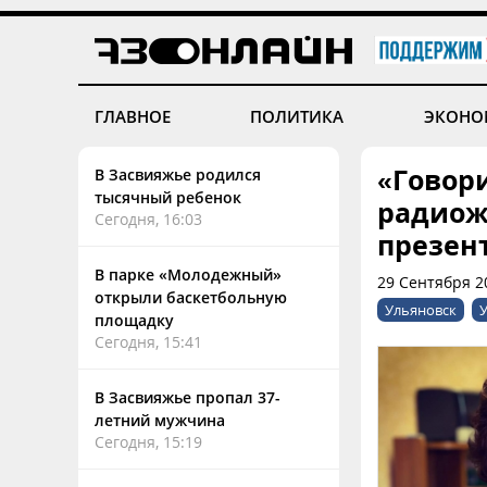
ГЛАВНОЕ
ПОЛИТИКА
ЭКОНО
«Говор
В Засвияжье родился
тысячный ребенок
радиож
Сегодня, 16:03
презен
В парке «Молодежный»
29 Сентября 2
открыли баскетбольную
Ульяновск
У
площадку
Сегодня, 15:41
В Засвияжье пропал 37-
летний мужчина
Сегодня, 15:19