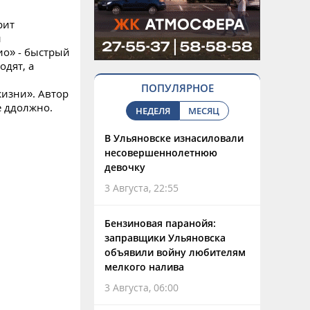
рит
и
ио» - быстрый
одят, а
ПОПУЛЯРНОЕ
изни». Автор
е ддолжно.
НЕДЕЛЯ
МЕСЯЦ
В Ульяновске изнасиловали
несовершеннолетнюю
девочку
3 Августа, 22:55
Бензиновая паранойя:
заправщики Ульяновска
объявили войну любителям
мелкого налива
3 Августа, 06:00