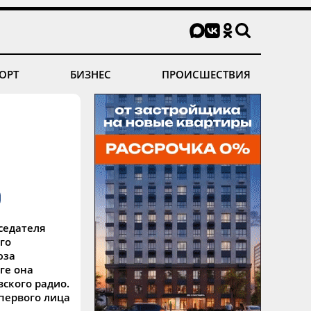
ОРТ
БИЗНЕС
ПРОИСШЕСТВИЯ
седателя
го
юза
ге она
вского радио.
 первого лица