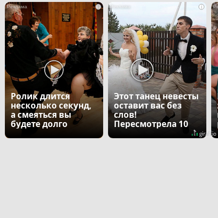
i
i
Ролик длится
Этот танец невесты
несколько секунд,
оставит вас без
а смеяться вы
слов!
будете долго
Пересмотрела 10
раз