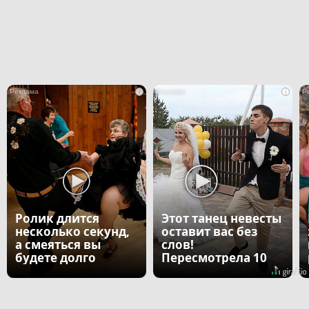
i
i
Ролик длится
Этот танец невесты
несколько секунд,
оставит вас без
а смеяться вы
слов!
будете долго
Пересмотрела 10
раз